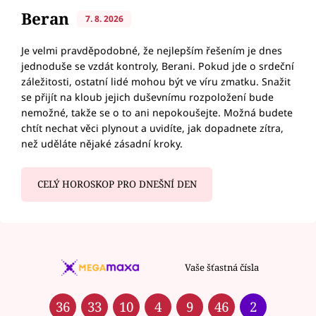
Beran
7. 8. 2026
Je velmi pravděpodobné, že nejlepším řešením je dnes
jednoduše se vzdát kontroly, Berani. Pokud jde o srdeční
záležitosti, ostatní lidé mohou být ve víru zmatku. Snažit
se přijít na kloub jejich duševnímu rozpoložení bude
nemožné, takže se o to ani nepokoušejte. Možná budete
chtít nechat věci plynout a uvidíte, jak dopadnete zítra,
než uděláte nějaké zásadní kroky.
CELÝ HOROSKOP PRO DNEŠNÍ DEN
Vaše šťastná čísla
36
33
10
4
9
46
2