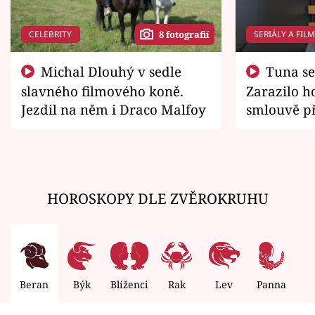
CELEBRITY
SERIÁLY A FIL
8 fotografií
Michal Dlouhý v sedle
Tuna se chtěl vrátit domů.
slavného filmového koně.
Zarazilo ho
Jezdil na něm i Draco Malfoy
smlouvě př
zemřít
HOROSKOPY DLE ZVĚROKRUHU
Beran
Býk
Blíženci
Rak
Lev
Panna
V