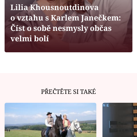
Horoskopy
Lilia Khousnoutdinova
Sledujte prima+
o vztahu s Karlem Janečkem:
Číst o sobě nesmysly občas
Filmový festival Karlovy Vary
velmi bolí
Pořady
Mámy sobě
Přihlášení
PŘEČTĚTE SI TAKÉ
Sledujte nás