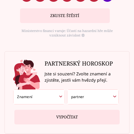
ZKUSTE ŠTĚSTÍ
Ministerstvo financí varuje: Účastí na hazardní hře může
vzniknout závislost ⑱
PARTNERSKÝ HOROSKOP
Jste si souzení? Zvolte znamení a
zjistěte, jestli vám hvězdy přejí.
VYPOČÍTAT