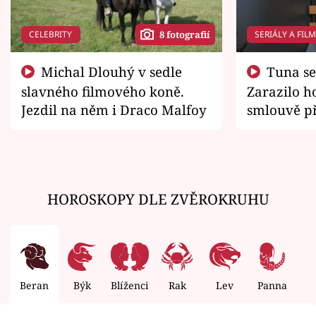
CELEBRITY
SERIÁLY A FIL
8 fotografií
Michal Dlouhý v sedle
Tuna se chtěl vrátit domů.
slavného filmového koně.
Zarazilo ho
Jezdil na něm i Draco Malfoy
smlouvě př
zemřít
HOROSKOPY DLE ZVĚROKRUHU
Beran
Býk
Blíženci
Rak
Lev
Panna
V