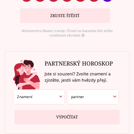
ZKUSTE ŠTĚSTÍ
Ministerstvo financí varuje: Účastí na hazardní hře může
vzniknout závislost ⑱
PARTNERSKÝ HOROSKOP
Jste si souzení? Zvolte znamení a
zjistěte, jestli vám hvězdy přejí.
VYPOČÍTAT