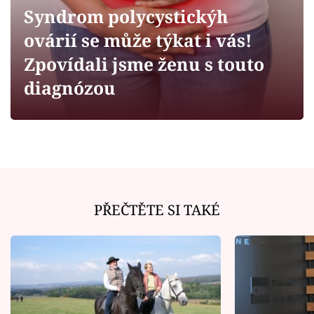
Horoskopy
Syndrom polycystickýh
Sledujte prima+
ovárií se může týkat i vás!
Zpovídali jsme ženu s touto
Filmový festival Karlovy Vary
diagnózou
Pořady
Mámy sobě
Přihlášení
PŘEČTĚTE SI TAKÉ
Sledujte nás