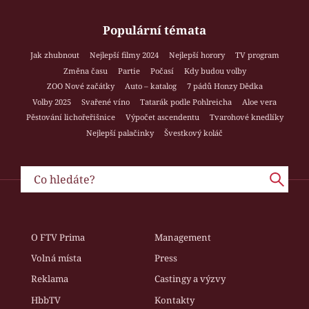
Populární témata
Jak zhubnout
Nejlepší filmy 2024
Nejlepší horory
TV program
Změna času
Partie
Počasí
Kdy budou volby
ZOO Nové začátky
Auto – katalog
7 pádů Honzy Dědka
Volby 2025
Svařené víno
Tatarák podle Pohlreicha
Aloe vera
Pěstování lichořeřišnice
Výpočet ascendentu
Tvarohové knedlíky
Nejlepší palačinky
Švestkový koláč
O FTV Prima
Management
Volná místa
Press
Reklama
Castingy a výzvy
HbbTV
Kontakty