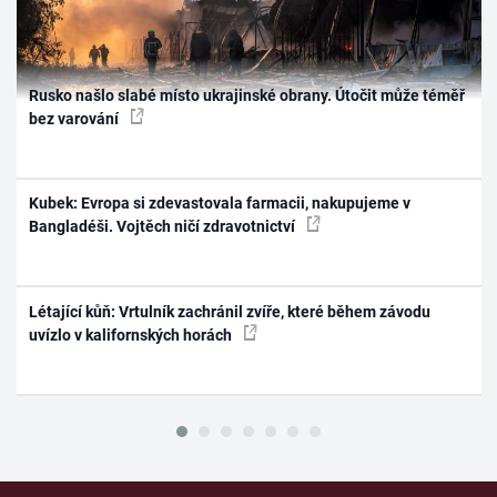
Rusko našlo slabé místo ukrajinské obrany. Útočit může téměř
bez varování
Kubek: Evropa si zdevastovala farmacii, nakupujeme v
Bangladéši. Vojtěch ničí zdravotnictví
Létající kůň: Vrtulník zachránil zvíře, které během závodu
uvízlo v kalifornských horách