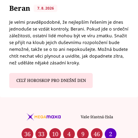
Beran
7. 8. 2026
Je velmi pravděpodobné, že nejlepším řešením je dnes
jednoduše se vzdát kontroly, Berani. Pokud jde o srdeční
záležitosti, ostatní lidé mohou být ve víru zmatku. Snažit
se přijít na kloub jejich duševnímu rozpoložení bude
nemožné, takže se o to ani nepokoušejte. Možná budete
chtít nechat věci plynout a uvidíte, jak dopadnete zítra,
než uděláte nějaké zásadní kroky.
CELÝ HOROSKOP PRO DNEŠNÍ DEN
Vaše šťastná čísla
36
33
10
4
9
46
2