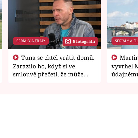
SERIÁLY A FILMY
SERIÁLY A FI
9 fotografií
Tuna se chtěl vrátit domů.
Martin Písařík jako
Zarazilo ho, když si ve
vyvrhel 
smlouvě přečetl, že může
údajnému
zemřít
je v nemil