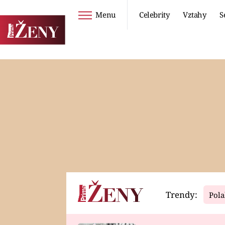
Menu
Celebrity
Vztahy
S
Seriály
Životní styl
ZOO
DIETY A HUBNUTÍ
PROSTŘENO!
CESTOVÁNÍ A
DOVOLENÁ
DUCH
ZDRAVÍ
Trendy:
Pola
Horoskopy
Video
ASTROČLÁNKY
SERIÁLY