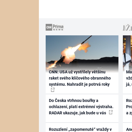
CNN: USA už vystřílely většinu
Ma
raket svého klíčového obranného
vž
systému. Nahradit je potrvá roky
já,
Do Česka vtrhnou bouřky a
Ro
ochlazení, platí extrémní výstraha.
Pr
RADAR ukazuje, jak bude u vás
a 
Rozuzlení „zapomenuté“ vraždy v
Ane