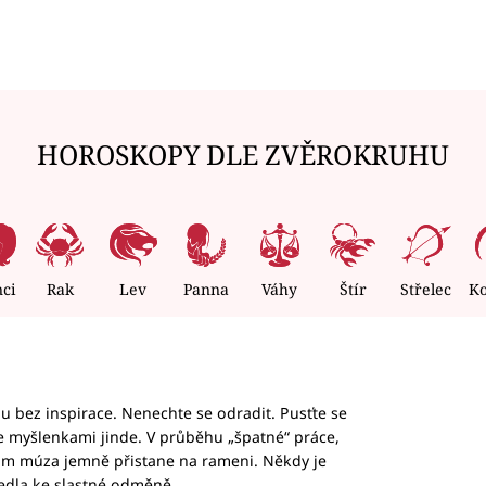
HOROSKOPY DLE ZVĚROKRUHU
nci
Rak
Lev
Panna
Váhy
Štír
Střelec
K
hu bez inspirace. Nenechte se odradit. Pusťte se
te myšlenkami jinde. V průběhu „špatné“ práce,
vám múza jemně přistane na rameni. Někdy je
vedla ke slastné odměně.