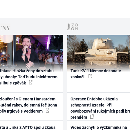
thiase Hložka ženy do vztahu
Tank KV-1 Němce dokonale
dy uhnaly: Teď budu iniciátorem
zaskočil
 slibuje zpěvák
zloučení s Glenem Hansardem:
Operace Entebbe ukázala
outěná rakev, dojemná řeč Bona
schopnosti Izraele. Při
zpěv Irglové s Vedderem
osvobozování rukojmích padl br
premiéra
ta a Jirka z AYTO spolu zkouší
Video zachytilo výzkumníka na