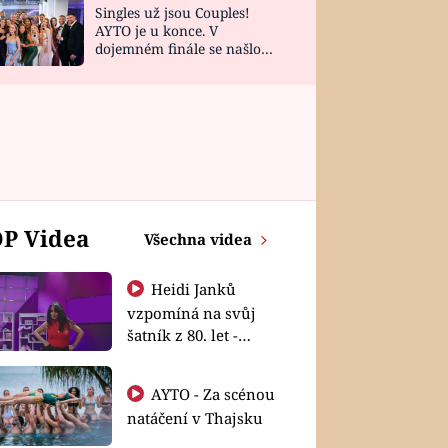
Singles už jsou Couples!
AYTO je u konce. V
dojemném finále se našlo
všech 10 Perfect Matchů
P Videa
Všechna videa
Heidi Janků
vzpomíná na svůj
šatník z 80. let -
Shopaholičky
AYTO - Za scénou
natáčení v Thajsku