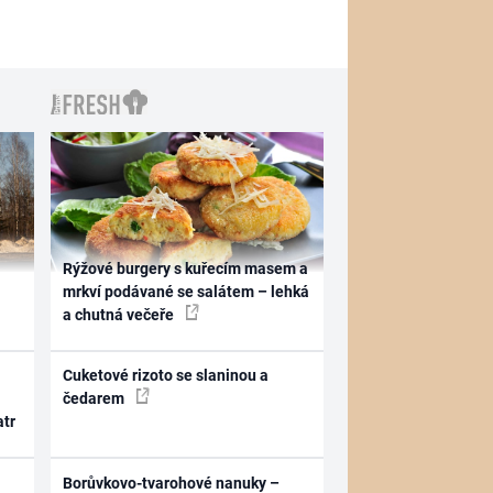
Rýžové burgery s kuřecím masem a
mrkví podávané se salátem – lehká
a chutná večeře
Cuketové rizoto se slaninou a
čedarem
atr
Borůvkovo-tvarohové nanuky –