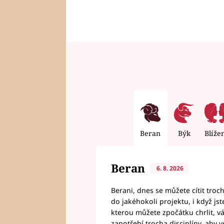
Beran
Býk
Blíže
Beran
6. 8. 2026
Berani, dnes se můžete cítit troc
do jakéhokoli projektu, i když js
kterou můžete zpočátku chrlit, 
zapotřebí trocha disciplíny, aby 