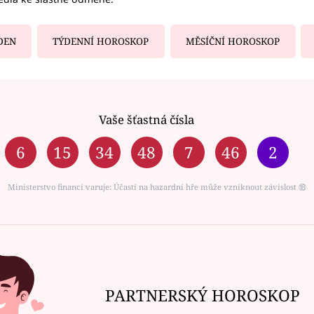
DEN
TÝDENNÍ HOROSKOP
MĚSÍČNÍ HOROSKOP
Vaše šťastná čísla
6
15
34
48
7
46
2
Ministerstvo financí varuje: Účastí na hazardní hře může vzniknout závislost ⑱
PARTNERSKÝ HOROSKOP