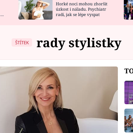
Horké noci mohou zhoršit
NOVINKY
ZAHRADA
úzkost i náladu. Psychiatr
 a
radí, jak se lépe vyspat
VIDEORECEPTY
DESIGN
rady stylistky
ŠTÍTEK
TO