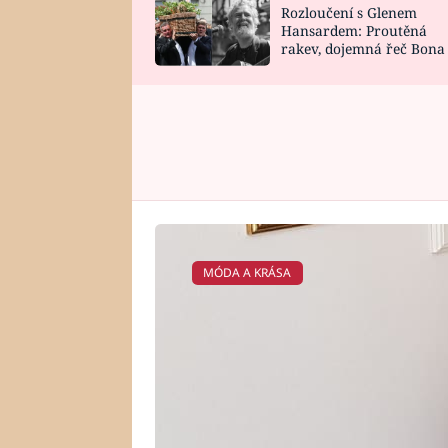
Rozloučení s Glenem
SNÁŘ
CELEBRITY
Hansardem: Proutěná
rakev, dojemná řeč Bona
HOROSKOP NA
VAŘENÍ
zpěv Irglové s Vedderem
ROK 2023
MÓDA A KRÁSA