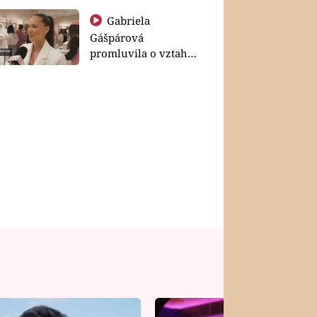
Gabriela
Gášpárová
promluvila o vztahu
a zakládání rodiny