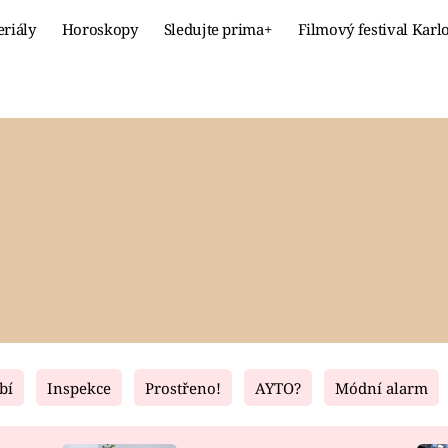
eriály
Horoskopy
Sledujte prima+
Filmový festival Karl
Celebrity
Recept
MÓDA A KRÁSA
HLAVNÍ JÍ
VZTAHY A SEX
SLADKÉ
PRIMA MAMINKA
ZDRAVÉ
bí
Inspekce
Prostřeno!
AYTO?
Módní alarm
Fresh
Living
RECEPTY
BYDLENÍ