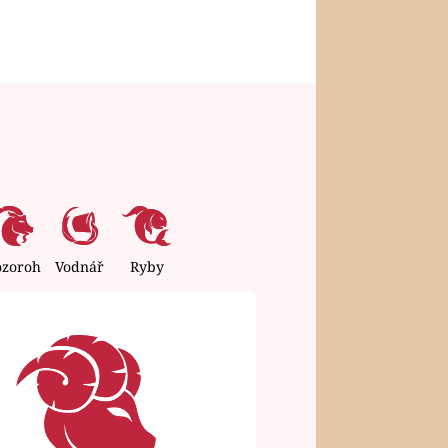
ozoroh
Vodnář
Ryby