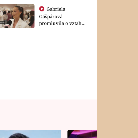
Gabriela
Gášpárová
promluvila o vztahu
a zakládání rodiny