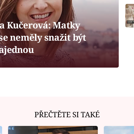
a Kučerová: Matky
se neměly snažit být
najednou
PŘEČTĚTE SI TAKÉ