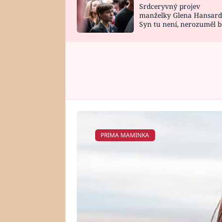
Srdceryvný projev
SNÁŘ
CELEBRITY
manželky Glena Hansard
Syn tu není, nerozuměl b
HOROSKOP NA
VAŘENÍ
tomu, vysvětlila
ROK 2023
PRIMA MAMINKA