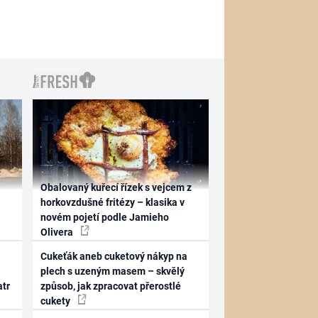
Obalovaný kuřecí řízek s vejcem z
horkovzdušné fritézy – klasika v
novém pojetí podle Jamieho
Olivera
Cukeťák aneb cuketový nákyp na
plech s uzeným masem – skvělý
atr
způsob, jak zpracovat přerostlé
cukety