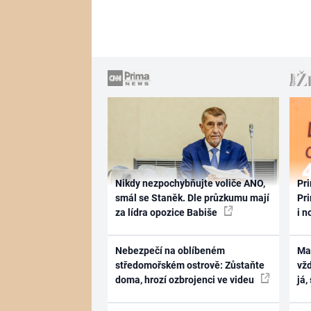
Nikdy nezpochybňujte voliče ANO,
Pri
smál se Staněk. Dle průzkumu mají
Pri
za lídra opozice Babiše
i n
Nebezpečí na oblíbeném
Ma
středomořském ostrově: Zůstaňte
vž
doma, hrozí ozbrojenci ve videu
já,