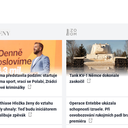
ma představila podzim: startuje
Tank KV-1 Němce dokonale
ma sport, vrací se Polabí, Zrádci
zaskočil
ové kriminálky
thiase Hložka ženy do vztahu
Operace Entebbe ukázala
dy uhnaly: Teď budu iniciátorem
schopnosti Izraele. Při
 slibuje zpěvák
osvobozování rukojmích padl br
premiéra