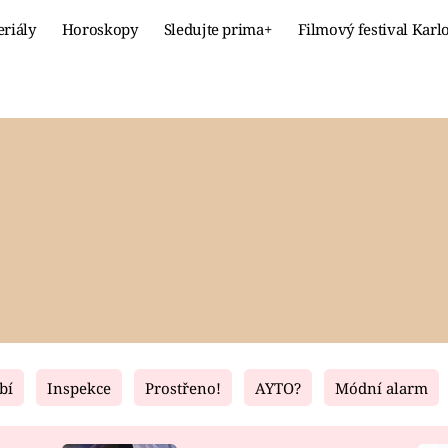
eriály
Horoskopy
Sledujte prima+
Filmový festival Karl
Celebrity
Recept
MÓDA A KRÁSA
HLAVNÍ JÍ
VZTAHY A SEX
SLADKÉ
PRIMA MAMINKA
ZDRAVÉ
bí
Inspekce
Prostřeno!
AYTO?
Módní alarm
Fresh
Living
RECEPTY
BYDLENÍ