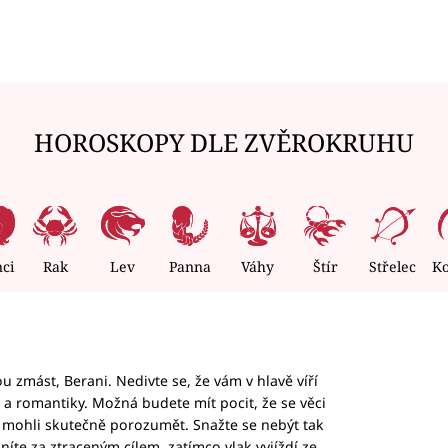
HOROSKOPY DLE ZVĚROKRUHU
nci
Rak
Lev
Panna
Váhy
Štír
Střelec
K
 zmást, Berani. Nedivte se, že vám v hlavě víří
ky a romantiky. Možná budete mít pocit, že se věci
jim mohli skutečně porozumět. Snažte se nebýt tak
honíte za ztraceným cílem, zatímco vlak vyjíždí ze