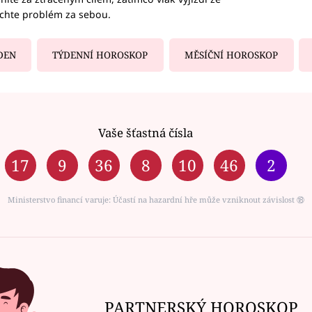
echte problém za sebou.
DEN
TÝDENNÍ HOROSKOP
MĚSÍČNÍ HOROSKOP
Vaše šťastná čísla
17
9
36
8
10
46
2
Ministerstvo financí varuje: Účastí na hazardní hře může vzniknout závislost ⑱
PARTNERSKÝ HOROSKOP