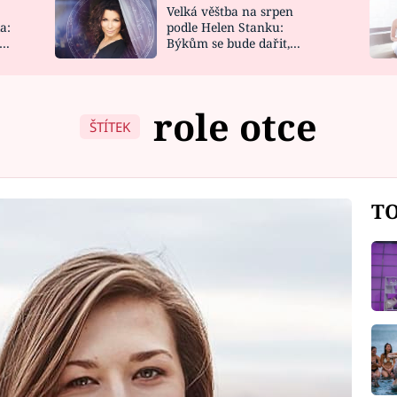
Velká věštba na srpen
NOVINKY
ZAHRADA
a:
podle Helen Stanku:
y
Býkům se bude dařit,
VIDEORECEPTY
DESIGN
Vodnáře čeká jízda
role otce
ŠTÍTEK
TO