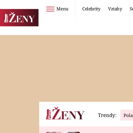
Menu
Celebrity
Vztahy
S
Seriály
Životní styl
ZOO
DIETY A HUBNUTÍ
PROSTŘENO!
CESTOVÁNÍ A
DOVOLENÁ
DUCH
ZDRAVÍ
Trendy:
Pola
Horoskopy
Video
ASTROČLÁNKY
SERIÁLY