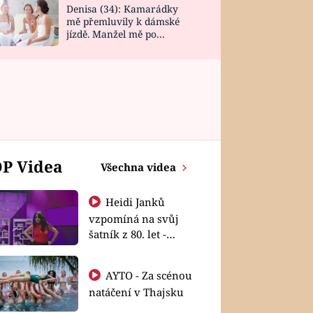
Denisa (34): Kamarádky
mě přemluvily k dámské
jízdě. Manžel mě po
návratu zaskočil
P Videa
Všechna videa
Heidi Janků
vzpomíná na svůj
šatník z 80. let -
Shopaholičky
AYTO - Za scénou
natáčení v Thajsku