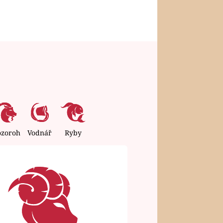
ozoroh
Vodnář
Ryby