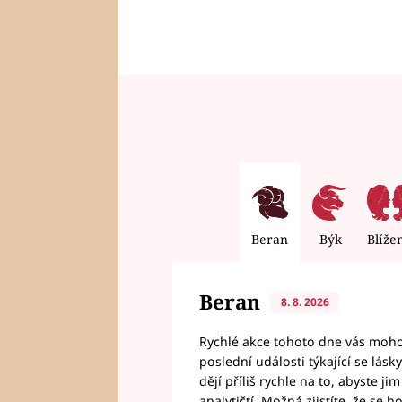
Beran
Býk
Blíže
Beran
8. 8. 2026
Rychlé akce tohoto dne vás mohou
poslední události týkající se lás
dějí příliš rychle na to, abyste 
analytičtí. Možná zjistíte, že se 