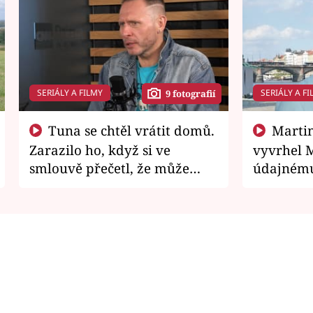
SERIÁLY A FILMY
SERIÁLY A FI
9 fotografií
Tuna se chtěl vrátit domů.
Martin Písařík jako
Zarazilo ho, když si ve
vyvrhel 
smlouvě přečetl, že může
údajnému
zemřít
je v nemil