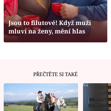
Horoskopy
Sledujte prima+
Jsou to filutové! Když muži
Filmový festival Karlovy Vary
mluví na ženy, mění hlas
Pořady
Mámy sobě
Přihlášení
PŘEČTĚTE SI TAKÉ
Sledujte nás