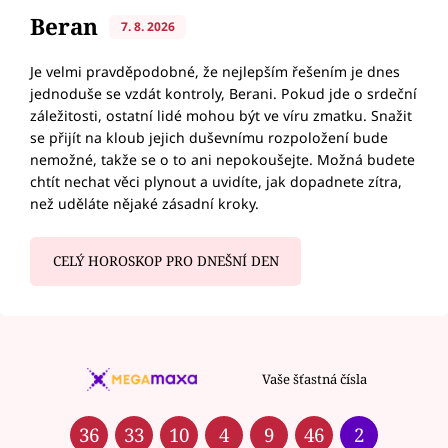
Beran
7. 8. 2026
Je velmi pravděpodobné, že nejlepším řešením je dnes
jednoduše se vzdát kontroly, Berani. Pokud jde o srdeční
záležitosti, ostatní lidé mohou být ve víru zmatku. Snažit
se přijít na kloub jejich duševnímu rozpoložení bude
nemožné, takže se o to ani nepokoušejte. Možná budete
chtít nechat věci plynout a uvidíte, jak dopadnete zítra,
než uděláte nějaké zásadní kroky.
CELÝ HOROSKOP PRO DNEŠNÍ DEN
Vaše šťastná čísla
36
33
10
4
9
46
2