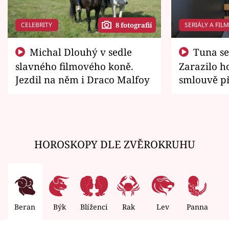
CELEBRITY
SERIÁLY A FIL
8 fotografií
Michal Dlouhý v sedle
Tuna se chtěl vrátit domů.
slavného filmového koně.
Zarazilo ho
Jezdil na něm i Draco Malfoy
smlouvě př
zemřít
HOROSKOPY DLE ZVĚROKRUHU
Beran
Býk
Blíženci
Rak
Lev
Panna
V