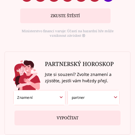
ZKUSTE ŠTĚSTÍ
Ministerstvo financí varuje: Účastí na hazardní hře může
vzniknout závislost ⑱
PARTNERSKÝ HOROSKOP
Jste si souzení? Zvolte znamení a
zjistěte, jestli vám hvězdy přejí.
VYPOČÍTAT