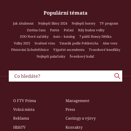
Populární témata
Jak zhubnout
Nejlepší filmy 2024
Nejlepší horory
TV program
Změna času
Partie
Počasí
Kdy budou volby
ZOO Nové začátky
Auto – katalog
7 pádů Honzy Dědka
Volby 2025
Svařené víno
Tatarák podle Pohlreicha
Aloe vera
Pěstování lichořeřišnice
Výpočet ascendentu
Tvarohové knedlíky
Nejlepší palačinky
Švestkový koláč
O FTV Prima
Management
Volná místa
Press
Reklama
Castingy a výzvy
HbbTV
Kontakty