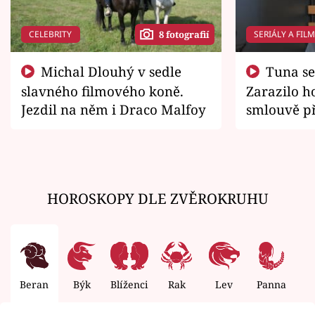
CELEBRITY
SERIÁLY A FIL
8 fotografií
Michal Dlouhý v sedle
Tuna se chtěl vrátit domů.
slavného filmového koně.
Zarazilo ho
Jezdil na něm i Draco Malfoy
smlouvě př
zemřít
HOROSKOPY DLE ZVĚROKRUHU
Beran
Býk
Blíženci
Rak
Lev
Panna
V