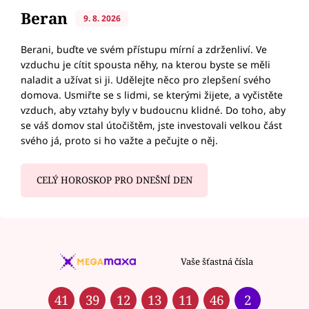
Beran
9. 8. 2026
Berani, buďte ve svém přístupu mírní a zdrženliví. Ve
vzduchu je cítit spousta něhy, na kterou byste se měli
naladit a užívat si ji. Udělejte něco pro zlepšení svého
domova. Usmiřte se s lidmi, se kterými žijete, a vyčistěte
vzduch, aby vztahy byly v budoucnu klidné. Do toho, aby
se váš domov stal útočištěm, jste investovali velkou část
svého já, proto si ho važte a pečujte o něj.
CELÝ HOROSKOP PRO DNEŠNÍ DEN
Vaše šťastná čísla
41
39
12
13
11
46
2