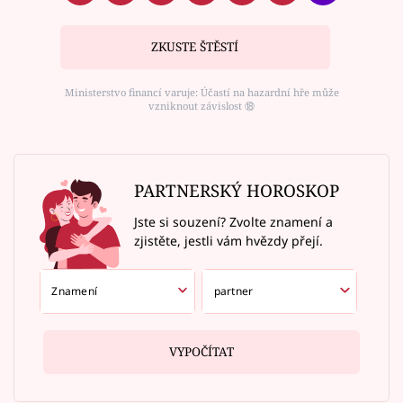
ZKUSTE ŠTĚSTÍ
Ministerstvo financí varuje: Účastí na hazardní hře může
vzniknout závislost ⑱
PARTNERSKÝ HOROSKOP
Jste si souzení? Zvolte znamení a
zjistěte, jestli vám hvězdy přejí.
VYPOČÍTAT