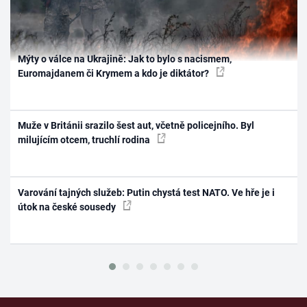
Mýty o válce na Ukrajině: Jak to bylo s nacismem,
Euromajdanem či Krymem a kdo je diktátor?
Muže v Británii srazilo šest aut, včetně policejního. Byl
milujícím otcem, truchlí rodina
Varování tajných služeb: Putin chystá test NATO. Ve hře je i
útok na české sousedy