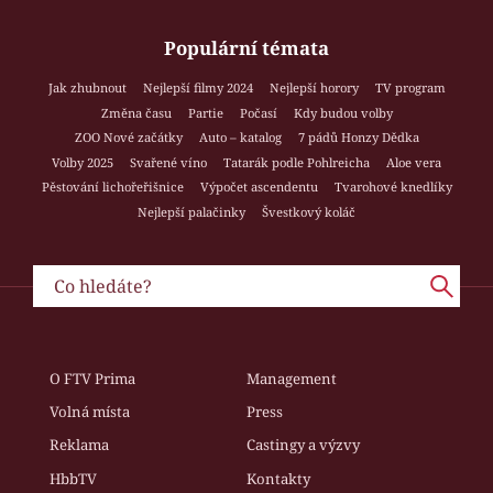
Populární témata
Jak zhubnout
Nejlepší filmy 2024
Nejlepší horory
TV program
Změna času
Partie
Počasí
Kdy budou volby
ZOO Nové začátky
Auto – katalog
7 pádů Honzy Dědka
Volby 2025
Svařené víno
Tatarák podle Pohlreicha
Aloe vera
Pěstování lichořeřišnice
Výpočet ascendentu
Tvarohové knedlíky
Nejlepší palačinky
Švestkový koláč
O FTV Prima
Management
Volná místa
Press
Reklama
Castingy a výzvy
HbbTV
Kontakty