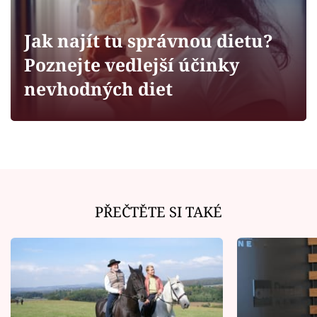
Horoskopy
Sledujte prima+
Jak najít tu správnou dietu?
Poznejte vedlejší účinky
Filmový festival Karlovy Vary
nevhodných diet
Pořady
Mámy sobě
Přihlášení
PŘEČTĚTE SI TAKÉ
Sledujte nás