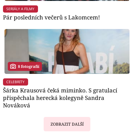
SERIÁLY A FILMY
Pár posledních večerů s Lakomcem!
8 fotografií
CELEBRITY
Šárka Krausová čeká miminko. S gratulací
přispěchala herecká kolegyně Sandra
Nováková
ZOBRAZIT DALŠÍ