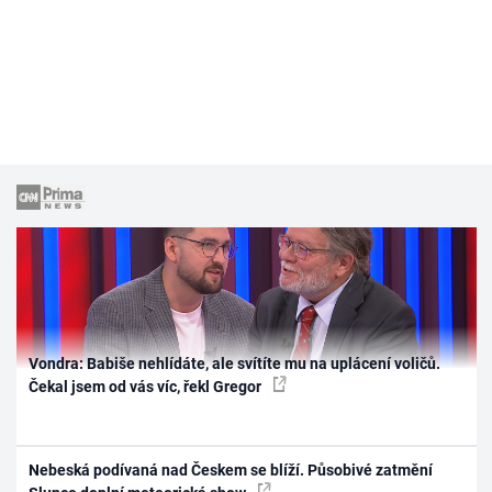
Vondra: Babiše nehlídáte, ale svítíte mu na uplácení voličů.
Čekal jsem od vás víc, řekl Gregor
Nebeská podívaná nad Českem se blíží. Působivé zatmění