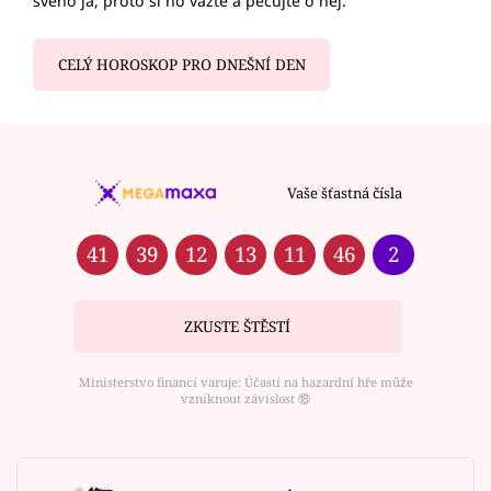
svého já, proto si ho važte a pečujte o něj.
CELÝ HOROSKOP PRO DNEŠNÍ DEN
Vaše šťastná čísla
41
39
12
13
11
46
2
ZKUSTE ŠTĚSTÍ
Ministerstvo financí varuje: Účastí na hazardní hře může
vzniknout závislost ⑱