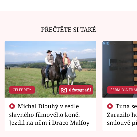
PŘEČTĚTE SI TAKÉ
CELEBRITY
SERIÁLY A FIL
8 fotografií
Michal Dlouhý v sedle
Tuna se chtěl vrátit domů.
slavného filmového koně.
Zarazilo ho
Jezdil na něm i Draco Malfoy
smlouvě př
zemřít