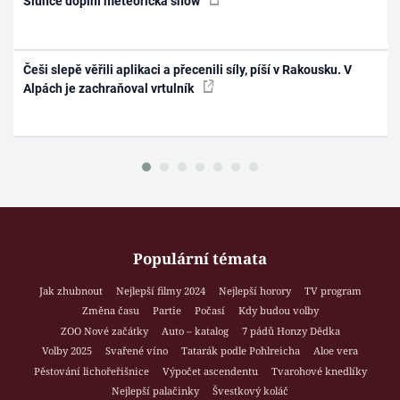
Slunce doplní meteorická show
Češi slepě věřili aplikaci a přecenili síly, píší v Rakousku. V
Alpách je zachraňoval vrtulník
Populární témata
Jak zhubnout
Nejlepší filmy 2024
Nejlepší horory
TV program
Změna času
Partie
Počasí
Kdy budou volby
ZOO Nové začátky
Auto – katalog
7 pádů Honzy Dědka
Volby 2025
Svařené víno
Tatarák podle Pohlreicha
Aloe vera
Pěstování lichořeřišnice
Výpočet ascendentu
Tvarohové knedlíky
Nejlepší palačinky
Švestkový koláč