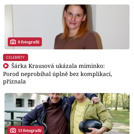
8 fotografií
CELEBRITY
Šárka Krausová ukázala miminko:
Porod neprobíhal úplně bez komplikací,
přiznala
13 fotografií