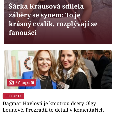
Horoskopy
Šárka Krausová sdílela
Sledujte prima+
záběry se synem: To je
krásný cvalík, rozplývají se
Filmový festival Karlovy Vary
fanoušci
Pořady
Mámy sobě
Přihlášení
6 fotografií
Sledujte nás
CELEBRITY
Dagmar Havlová je kmotrou dcery Olgy
Lounové. Prozradil to detail v komentářích