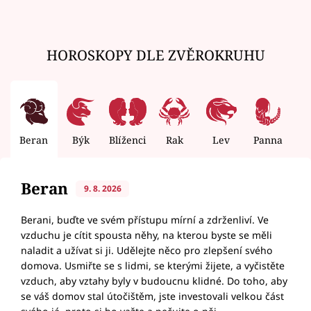
HOROSKOPY DLE ZVĚROKRUHU
Beran
Býk
Blíženci
Rak
Lev
Panna
V
Beran
9. 8. 2026
Berani, buďte ve svém přístupu mírní a zdrženliví. Ve
vzduchu je cítit spousta něhy, na kterou byste se měli
naladit a užívat si ji. Udělejte něco pro zlepšení svého
domova. Usmiřte se s lidmi, se kterými žijete, a vyčistěte
vzduch, aby vztahy byly v budoucnu klidné. Do toho, aby
se váš domov stal útočištěm, jste investovali velkou část