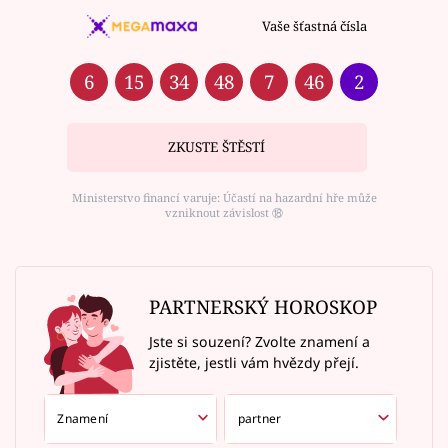
Vaše šťastná čísla
6
15
34
48
7
46
2
ZKUSTE ŠTĚSTÍ
Ministerstvo financí varuje: Účastí na hazardní hře může
vzniknout závislost ⑱
PARTNERSKÝ HOROSKOP
Jste si souzení? Zvolte znamení a
zjistěte, jestli vám hvězdy přejí.