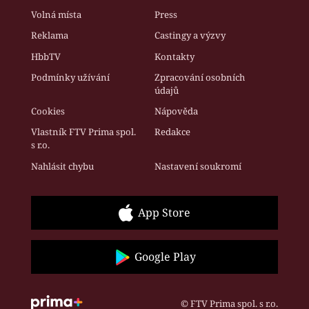
Volná místa
Press
Reklama
Castingy a výzvy
HbbTV
Kontakty
Podmínky užívání
Zpracování osobních
údajů
Cookies
Nápověda
Vlastník FTV Prima spol.
Redakce
s r.o.
Nahlásit chybu
Nastavení soukromí
App Store
Google Play
© FTV Prima spol. s r.o.