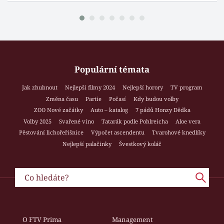
Populární témata
Jak zhubnout
Nejlepší filmy 2024
Nejlepší horory
TV program
Změna času
Partie
Počasí
Kdy budou volby
ZOO Nové začátky
Auto – katalog
7 pádů Honzy Dědka
Volby 2025
Svařené víno
Tatarák podle Pohlreicha
Aloe vera
Pěstování lichořeřišnice
Výpočet ascendentu
Tvarohové knedlíky
Nejlepší palačinky
Švestkový koláč
O FTV Prima
Management