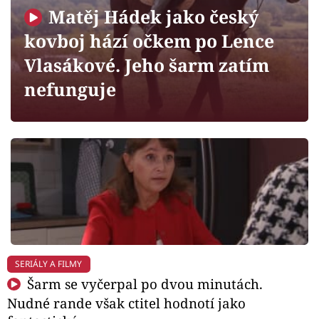
Horoskopy
Matěj Hádek jako český
Sledujte prima+
kovboj hází očkem po Lence
Vlasákové. Jeho šarm zatím
Filmový festival Karlovy Vary
nefunguje
Pořady
Mámy sobě
Přihlášení
Sledujte nás
SERIÁLY A FILMY
Šarm se vyčerpal po dvou minutách.
Nudné rande však ctitel hodnotí jako