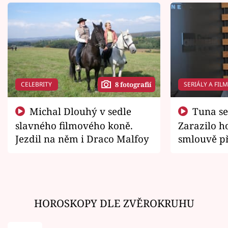
CELEBRITY
SERIÁLY A FIL
8 fotografií
Michal Dlouhý v sedle
Tuna se chtěl vrátit domů.
slavného filmového koně.
Zarazilo ho
Jezdil na něm i Draco Malfoy
smlouvě př
zemřít
HOROSKOPY DLE ZVĚROKRUHU