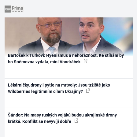
Bartošek k Turkovi: Hyenismus a nehoráznost. Ke stíhání by
ho Sněmovna vydala, míní Vondráček
Lékárničky, drony i pytle na mrtvoly: Jsou tržiště jako
Wildberries legitimním cílem Ukrajiny?
Šándor: Na masy ruských vojáků budou ukrajinské drony
krátké. Konflikt se nevyvíjí dobře