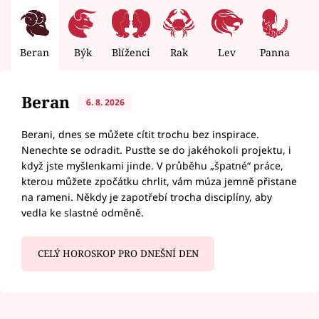
Beran
Býk
Blíženci
Rak
Lev
Panna
V
Beran
6. 8. 2026
Berani, dnes se můžete cítit trochu bez inspirace.
Nenechte se odradit. Pusťte se do jakéhokoli projektu, i
když jste myšlenkami jinde. V průběhu „špatné“ práce,
kterou můžete zpočátku chrlit, vám múza jemně přistane
na rameni. Někdy je zapotřebí trocha disciplíny, aby
vedla ke slastné odměně.
CELÝ HOROSKOP PRO DNEŠNÍ DEN