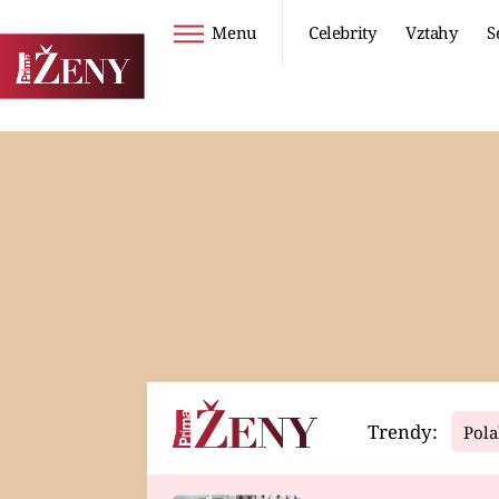
Menu
Celebrity
Vztahy
S
Seriály
Životní styl
ZOO
DIETY A HUBNUTÍ
PROSTŘENO!
CESTOVÁNÍ A
DOVOLENÁ
DUCH
ZDRAVÍ
Trendy:
Pola
Horoskopy
Video
ASTROČLÁNKY
SERIÁLY