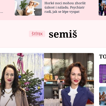
Horké noci mohou zhoršit
NOVINKY
ZAHRADA
úzkost i náladu. Psychiatr
 a
radí, jak se lépe vyspat
VIDEORECEPTY
DESIGN
semiš
ŠTÍTEK
TO