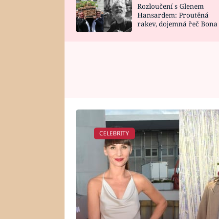
Rozloučení s Glenem
SNÁŘ
CELEBRITY
Hansardem: Proutěná
rakev, dojemná řeč Bona
HOROSKOP NA
VAŘENÍ
zpěv Irglové s Vedderem
ROK 2023
CELEBRITY