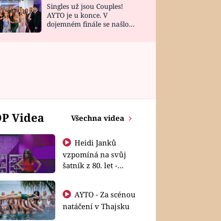
Singles už jsou Couples!
AYTO je u konce. V
dojemném finále se našlo
všech 10 Perfect Matchů
P Videa
Všechna videa
Heidi Janků
vzpomíná na svůj
šatník z 80. let -
Shopaholičky
AYTO - Za scénou
natáčení v Thajsku