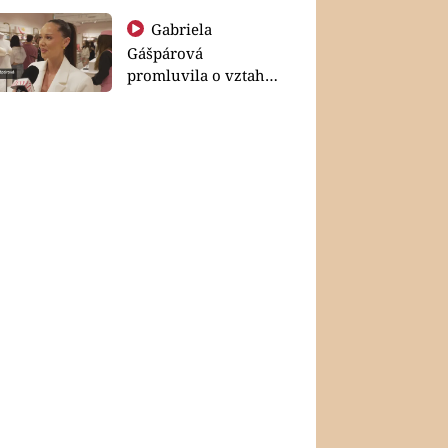
Gabriela
Gášpárová
promluvila o vztahu
a zakládání rodiny