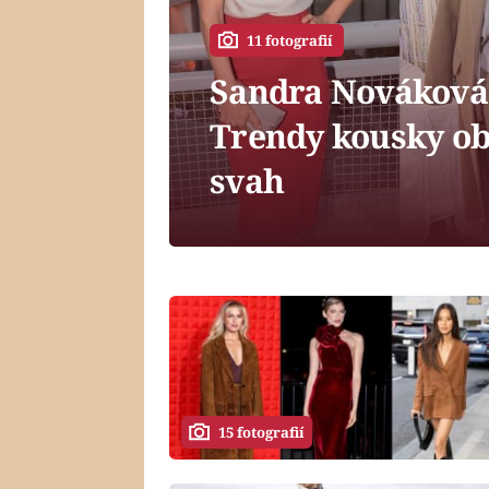
11 fotografií
Sandra Nováková 
Trendy kousky obl
svah
15 fotografií