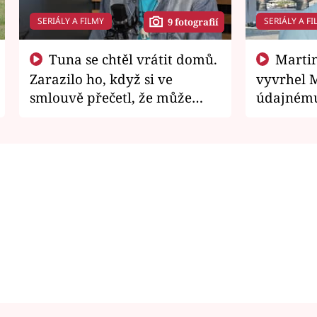
SERIÁLY A FILMY
SERIÁLY A FI
9 fotografií
Tuna se chtěl vrátit domů.
Martin Písařík jako
Zarazilo ho, když si ve
vyvrhel 
smlouvě přečetl, že může
údajnému
zemřít
je v nemil