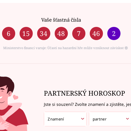
Vaše šťastná čísla
6
15
34
48
7
46
2
Ministerstvo financí varuje: Účastí na hazardní hře může vzniknout závislost ⑱
PARTNERSKÝ HOROSKOP
Jste si souzení? Zvolte znamení a zjistěte, je