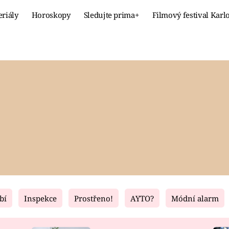
eriály
Horoskopy
Sledujte prima+
Filmový festival Karl
Celebrity
Recept
MÓDA A KRÁSA
HLAVNÍ JÍ
VZTAHY A SEX
SLADKÉ
PRIMA MAMINKA
ZDRAVÉ
bí
Inspekce
Prostřeno!
AYTO?
Módní alarm
Fresh
Living
RECEPTY
BYDLENÍ