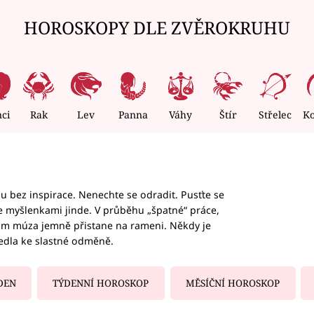
HOROSKOPY DLE ZVĚROKRUHU
nci
Rak
Lev
Panna
Váhy
Štír
Střelec
K
hu bez inspirace. Nenechte se odradit. Pusťte se
te myšlenkami jinde. V průběhu „špatné“ práce,
vám múza jemně přistane na rameni. Někdy je
vedla ke slastné odměně.
DEN
TÝDENNÍ HOROSKOP
MĚSÍČNÍ HOROSKOP