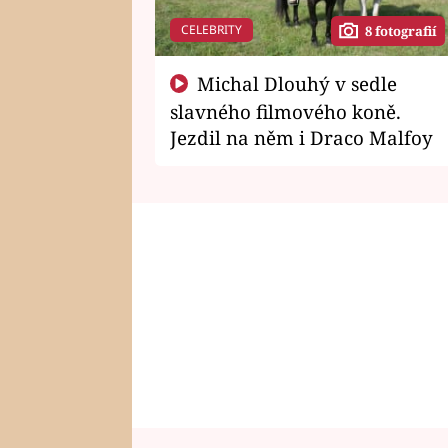
CELEBRITY
8 fotografií
Michal Dlouhý v sedle
slavného filmového koně.
Jezdil na něm i Draco Malfoy