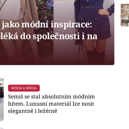
jako módní inspirace:
éká do společnosti i na
MÓDA A KRÁSA
Semiš se stal absolutním módním
hitem. Luxusní materiál lze nosit
elegantně i ležérně