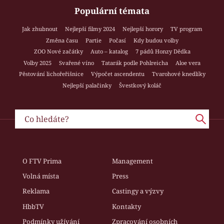
Populární témata
Jak zhubnout
Nejlepší filmy 2024
Nejlepší horory
TV program
Změna času
Partie
Počasí
Kdy budou volby
ZOO Nové začátky
Auto – katalog
7 pádů Honzy Dědka
Volby 2025
Svařené víno
Tatarák podle Pohlreicha
Aloe vera
Pěstování lichořeřišnice
Výpočet ascendentu
Tvarohové knedlíky
Nejlepší palačinky
Švestkový koláč
O FTV Prima
Management
Volná místa
Press
Reklama
Castingy a výzvy
HbbTV
Kontakty
Podmínky užívání
Zpracování osobních