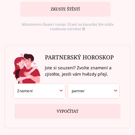
ZKUSTE ŠTĚSTÍ
Ministerstvo financí varuje: Účastí na hazardní hře může
vzniknout závislost ⑱
PARTNERSKÝ HOROSKOP
Jste si souzení? Zvolte znamení a
zjistěte, jestli vám hvězdy přejí.
VYPOČÍTAT