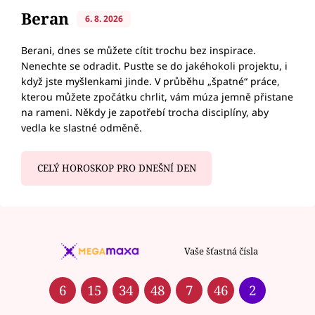
Beran
6. 8. 2026
Berani, dnes se můžete cítit trochu bez inspirace.
Nenechte se odradit. Pusťte se do jakéhokoli projektu, i
když jste myšlenkami jinde. V průběhu „špatné“ práce,
kterou můžete zpočátku chrlit, vám múza jemně přistane
na rameni. Někdy je zapotřebí trocha disciplíny, aby
vedla ke slastné odměně.
CELÝ HOROSKOP PRO DNEŠNÍ DEN
Vaše šťastná čísla
6
15
34
48
7
46
2