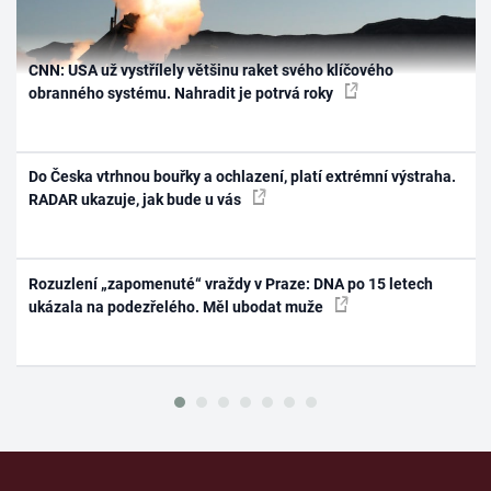
CNN: USA už vystřílely většinu raket svého klíčového
obranného systému. Nahradit je potrvá roky
Do Česka vtrhnou bouřky a ochlazení, platí extrémní výstraha.
RADAR ukazuje, jak bude u vás
Rozuzlení „zapomenuté“ vraždy v Praze: DNA po 15 letech
ukázala na podezřelého. Měl ubodat muže