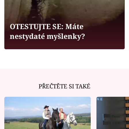
Horoskopy
Sledujte prima+
OTESTUJTE SE: Máte
Filmový festival Karlovy Vary
nestydaté myšlenky?
Pořady
Mámy sobě
Přihlášení
PŘEČTĚTE SI TAKÉ
Sledujte nás