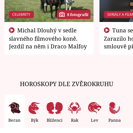
CELEBRITY
SERIÁLY A FIL
8 fotografií
Michal Dlouhý v sedle
Tuna se chtěl vrátit domů.
slavného filmového koně.
Zarazilo ho
Jezdil na něm i Draco Malfoy
smlouvě př
zemřít
HOROSKOPY DLE ZVĚROKRUHU
Beran
Býk
Blíženci
Rak
Lev
Panna
V