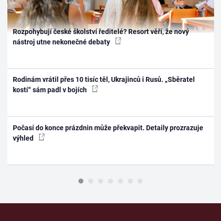
Rozpohybují české školství ředitelé? Resort věří, že nový
nástroj utne nekonečné debaty
Rodinám vrátil přes 10 tisíc těl, Ukrajinců i Rusů. „Sběratel
kostí“ sám padl v bojích
Počasí do konce prázdnin může překvapit. Detaily prozrazuje
výhled