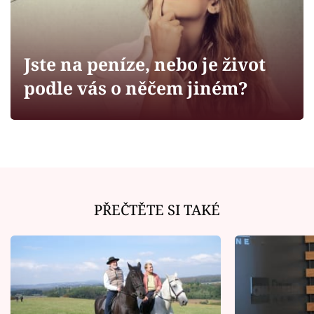
Horoskopy
Sledujte prima+
Jste na peníze, nebo je život
Filmový festival Karlovy Vary
podle vás o něčem jiném?
Pořady
Mámy sobě
Přihlášení
PŘEČTĚTE SI TAKÉ
Sledujte nás