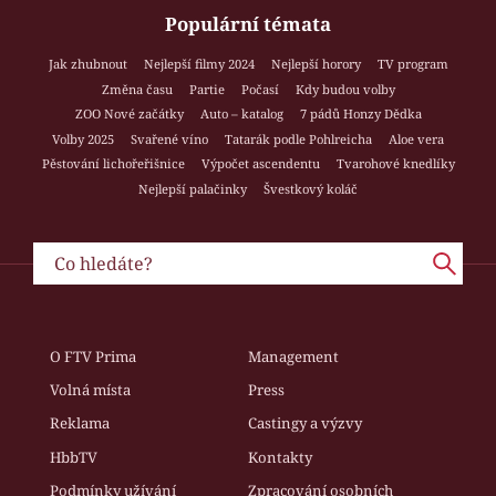
Populární témata
Jak zhubnout
Nejlepší filmy 2024
Nejlepší horory
TV program
Změna času
Partie
Počasí
Kdy budou volby
ZOO Nové začátky
Auto – katalog
7 pádů Honzy Dědka
Volby 2025
Svařené víno
Tatarák podle Pohlreicha
Aloe vera
Pěstování lichořeřišnice
Výpočet ascendentu
Tvarohové knedlíky
Nejlepší palačinky
Švestkový koláč
O FTV Prima
Management
Volná místa
Press
Reklama
Castingy a výzvy
HbbTV
Kontakty
Podmínky užívání
Zpracování osobních