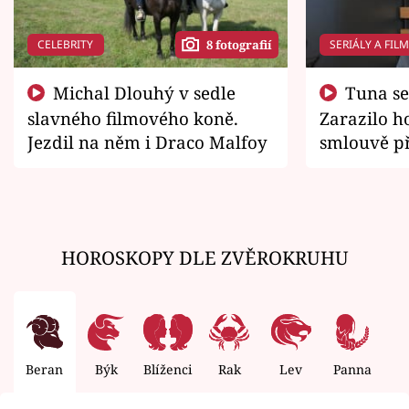
CELEBRITY
SERIÁLY A FIL
8 fotografií
Michal Dlouhý v sedle
Tuna se chtěl vrátit domů.
slavného filmového koně.
Zarazilo ho
Jezdil na něm i Draco Malfoy
smlouvě př
zemřít
HOROSKOPY DLE ZVĚROKRUHU
Beran
Býk
Blíženci
Rak
Lev
Panna
V