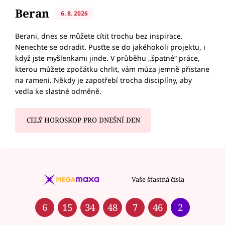
Beran
6. 8. 2026
Berani, dnes se můžete cítit trochu bez inspirace.
Nenechte se odradit. Pusťte se do jakéhokoli projektu, i
když jste myšlenkami jinde. V průběhu „špatné“ práce,
kterou můžete zpočátku chrlit, vám múza jemně přistane
na rameni. Někdy je zapotřebí trocha disciplíny, aby
vedla ke slastné odměně.
CELÝ HOROSKOP PRO DNEŠNÍ DEN
Vaše šťastná čísla
6
15
34
48
7
46
2