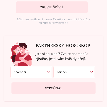
ZKUSTE ŠTĚSTÍ
Ministerstvo financí varuje: Účastí na hazardní hře může
vzniknout závislost ⑱
PARTNERSKÝ HOROSKOP
Jste si souzení? Zvolte znamení a
zjistěte, jestli vám hvězdy přejí.
VYPOČÍTAT