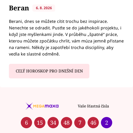
Beran
6. 8. 2026
Berani, dnes se můžete cítit trochu bez inspirace.
Nenechte se odradit. Pusťte se do jakéhokoli projektu, i
když jste myšlenkami jinde. V průběhu „špatné“ práce,
kterou můžete zpočátku chrlit, vám múza jemně přistane
na rameni. Někdy je zapotřebí trocha disciplíny, aby
vedla ke slastné odměně.
CELÝ HOROSKOP PRO DNEŠNÍ DEN
Vaše šťastná čísla
6
15
34
48
7
46
2