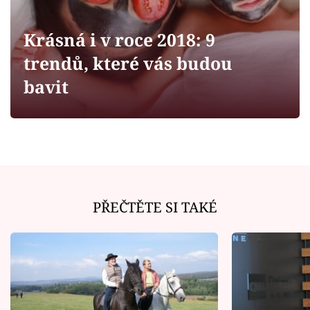
Horoskopy
Sledujte prima+
Krásná i v roce 2018: 9
trendů, které vás budou
Filmový festival Karlovy Vary
bavit
Pořady
Mámy sobě
Přihlášení
PŘEČTĚTE SI TAKÉ
Sledujte nás