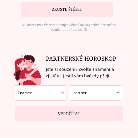
ZKUSTE ŠTĚSTÍ
Ministerstvo financí varuje: Účastí na hazardní hře může
vzniknout závislost ⑱
PARTNERSKÝ HOROSKOP
Jste si souzení? Zvolte znamení a
zjistěte, jestli vám hvězdy přejí.
VYPOČÍTAT