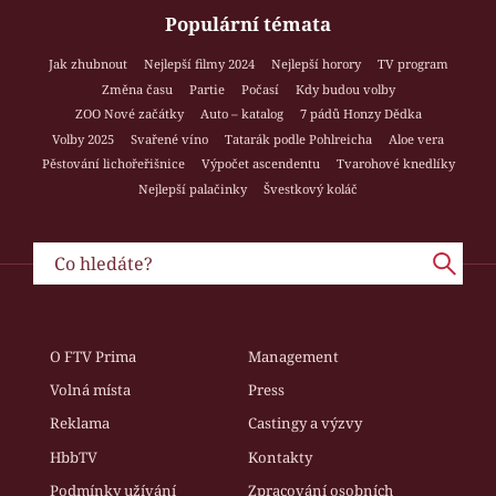
Populární témata
Jak zhubnout
Nejlepší filmy 2024
Nejlepší horory
TV program
Změna času
Partie
Počasí
Kdy budou volby
ZOO Nové začátky
Auto – katalog
7 pádů Honzy Dědka
Volby 2025
Svařené víno
Tatarák podle Pohlreicha
Aloe vera
Pěstování lichořeřišnice
Výpočet ascendentu
Tvarohové knedlíky
Nejlepší palačinky
Švestkový koláč
O FTV Prima
Management
Volná místa
Press
Reklama
Castingy a výzvy
HbbTV
Kontakty
Podmínky užívání
Zpracování osobních