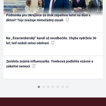
Podmínka pro Ukrajince za útok zápalnou lahví na dům s
dětmi? Tejc zvažuje mimořádný zásah
Na „Švarcenberský“ kanál už neodbočíte. Chyba vydržela 30
let, teď ceduli celou odstraní
Zemřela známá influencerka. Towleová podlehla vzácné a
zákeřné nemoci