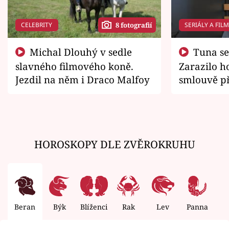
CELEBRITY
SERIÁLY A FIL
8 fotografií
Michal Dlouhý v sedle
Tuna se chtěl vrátit domů.
slavného filmového koně.
Zarazilo ho
Jezdil na něm i Draco Malfoy
smlouvě př
zemřít
HOROSKOPY DLE ZVĚROKRUHU
Beran
Býk
Blíženci
Rak
Lev
Panna
V