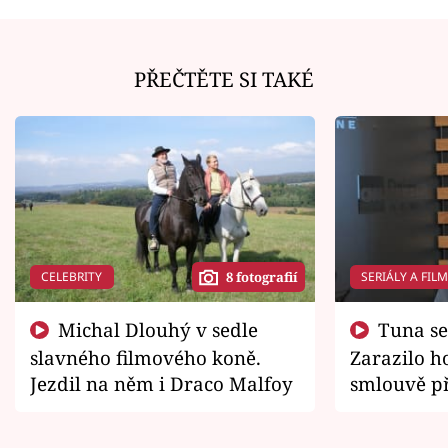
PŘEČTĚTE SI TAKÉ
CELEBRITY
SERIÁLY A FIL
8 fotografií
Michal Dlouhý v sedle
Tuna se chtěl vrátit domů.
slavného filmového koně.
Zarazilo ho
Jezdil na něm i Draco Malfoy
smlouvě př
zemřít