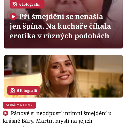
Horoskopy
6 fotografií
Sledujte prima+
Při šmejdění se nenašla
jen špína. Na kuchaře číhala
Filmový festival Karlovy Vary
erotika v různých podobách
Pořady
Mámy sobě
Přihlášení
6 fotografií
Sledujte nás
SERIÁLY A FILMY
Pánové si neodpustí intimní šmejdění u
krásné Báry. Martin myslí na jejich