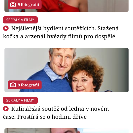
9 fotografií
SERIÁLY A FILMY
Nejšílenější bydlení soutěžících. Stažená
kočka a arzenál hvězdy filmů pro dospělé
9 fotografií
SERIÁLY A FILMY
Kulinářská soutěž od ledna v novém
čase. Prostírá se o hodinu dříve