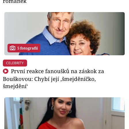
románek
5 fotografií
CELEBRITY
První reakce fanoušků na záskok za
Bouškovou: Chybí její ‚šmejděníčko,
šmejdění‘