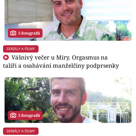
5 fotografií
SERIÁLY A FILMY
Vášnivý večer u Míry. Orgasmus na
talíři a osahávání manželčiny podprsenky
5 fotografií
SERIÁLY A FILMY