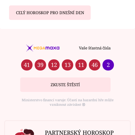
CELÝ HOROSKOP PRO DNEŠNÍ DEN
Vaše šťastná čísla
41
39
12
13
11
46
2
ZKUSTE ŠTĚSTÍ
Ministerstvo financí varuje: Účastí na hazardní hře může
vzniknout závislost ⑱
PARTNERSKÝ HOROSKOP