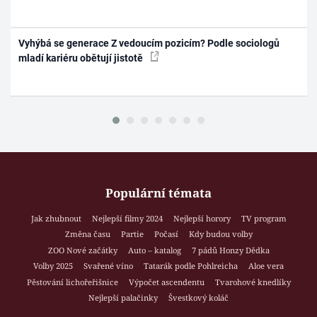
Vyhýbá se generace Z vedoucím pozicím? Podle sociologů
mladí kariéru obětují jistotě
Populární témata
Jak zhubnout
Nejlepší filmy 2024
Nejlepší horory
TV program
Změna času
Partie
Počasí
Kdy budou volby
ZOO Nové začátky
Auto – katalog
7 pádů Honzy Dědka
Volby 2025
Svařené víno
Tatarák podle Pohlreicha
Aloe vera
Pěstování lichořeřišnice
Výpočet ascendentu
Tvarohové knedlíky
Nejlepší palačinky
Švestkový koláč