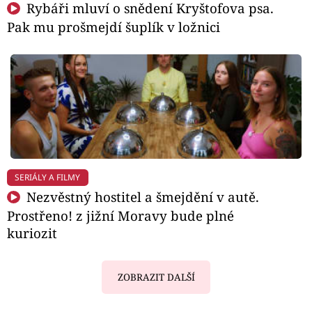
Rybáři mluví o snědení Kryštofova psa.
Pak mu prošmejdí šuplík v ložnici
SERIÁLY A FILMY
Nezvěstný hostitel a šmejdění v autě.
Prostřeno! z jižní Moravy bude plné
kuriozit
ZOBRAZIT DALŠÍ