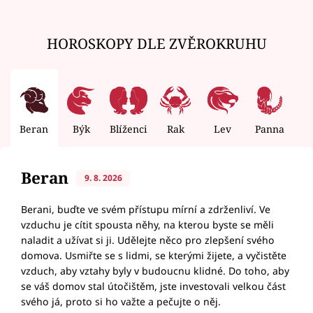
HOROSKOPY DLE ZVĚROKRUHU
Beran
Býk
Blíženci
Rak
Lev
Panna
V
Beran
9. 8. 2026
Berani, buďte ve svém přístupu mírní a zdrženliví. Ve
vzduchu je cítit spousta něhy, na kterou byste se měli
naladit a užívat si ji. Udělejte něco pro zlepšení svého
domova. Usmiřte se s lidmi, se kterými žijete, a vyčistěte
vzduch, aby vztahy byly v budoucnu klidné. Do toho, aby
se váš domov stal útočištěm, jste investovali velkou část
svého já, proto si ho važte a pečujte o něj.