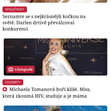
SPOLEČNOST
Seznamte se s nejkrásnější kočkou na
světě. Darlen drtivě převálcoval
konkurenci
6 fotografií
CELEBRITY
Michaela Tomanová boří klišé. Miss,
která zkoumá HIV, studuje a je máma