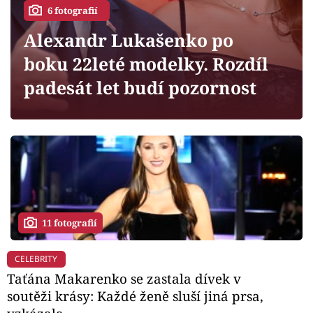
Horoskopy
6 fotografií
Sledujte prima+
Alexandr Lukašenko po
boku 22leté modelky. Rozdíl
Filmový festival Karlovy Vary
padesát let budí pozornost
Pořady
Mámy sobě
Přihlášení
11 fotografií
Sledujte nás
CELEBRITY
Taťána Makarenko se zastala dívek v
soutěži krásy: Každé ženě sluší jiná prsa,