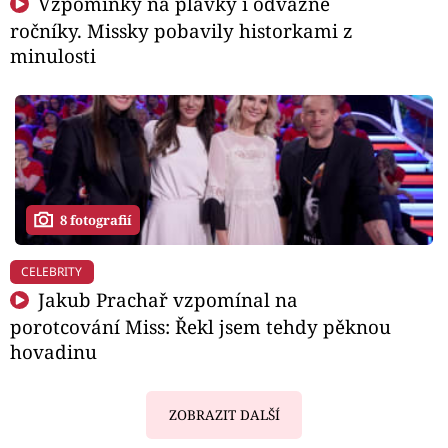
Vzpomínky na plavky i odvážné
ročníky. Missky pobavily historkami z
minulosti
8 fotografií
CELEBRITY
Jakub Prachař vzpomínal na
porotcování Miss: Řekl jsem tehdy pěknou
hovadinu
ZOBRAZIT DALŠÍ