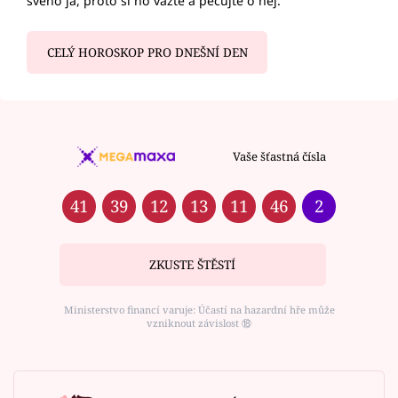
svého já, proto si ho važte a pečujte o něj.
CELÝ HOROSKOP PRO DNEŠNÍ DEN
Vaše šťastná čísla
41
39
12
13
11
46
2
ZKUSTE ŠTĚSTÍ
Ministerstvo financí varuje: Účastí na hazardní hře může
vzniknout závislost ⑱