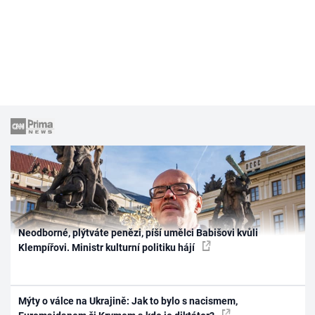
Neodborné, plýtváte penězi, píší umělci Babišovi kvůli
Klempířovi. Ministr kulturní politiku hájí
Mýty o válce na Ukrajině: Jak to bylo s nacismem,