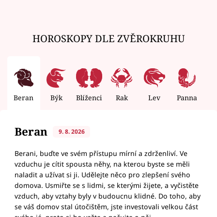
HOROSKOPY DLE ZVĚROKRUHU
Beran
Býk
Blíženci
Rak
Lev
Panna
V
Beran
9. 8. 2026
Berani, buďte ve svém přístupu mírní a zdrženliví. Ve
vzduchu je cítit spousta něhy, na kterou byste se měli
naladit a užívat si ji. Udělejte něco pro zlepšení svého
domova. Usmiřte se s lidmi, se kterými žijete, a vyčistěte
vzduch, aby vztahy byly v budoucnu klidné. Do toho, aby
se váš domov stal útočištěm, jste investovali velkou část