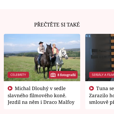
PŘEČTĚTE SI TAKÉ
CELEBRITY
SERIÁLY A FIL
8 fotografií
Michal Dlouhý v sedle
Tuna se chtěl vrátit domů.
slavného filmového koně.
Zarazilo ho
Jezdil na něm i Draco Malfoy
smlouvě př
zemřít