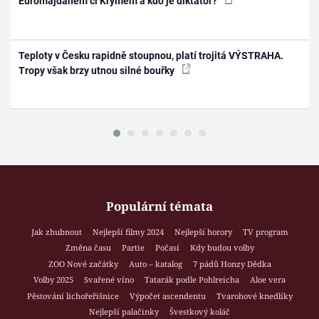
Euromajdanem či Krymem a kdo je diktátor?
Teploty v Česku rapidně stoupnou, platí trojitá VÝSTRAHA.
Tropy však brzy utnou silné bouřky
Populární témata
Jak zhubnout
Nejlepší filmy 2024
Nejlepší horory
TV program
Změna času
Partie
Počasí
Kdy budou volby
ZOO Nové začátky
Auto – katalog
7 pádů Honzy Dědka
Volby 2025
Svařené víno
Tatarák podle Pohlreicha
Aloe vera
Pěstování lichořeřišnice
Výpočet ascendentu
Tvarohové knedlíky
Nejlepší palačinky
Švestkový koláč