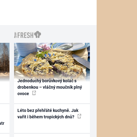
Jednoduchý borůvkový koláč s
drobenkou – vláčný moučník plný
ovoce
Léto bez přehřáté kuchyně. Jak
vařit i během tropických dnů?
atr