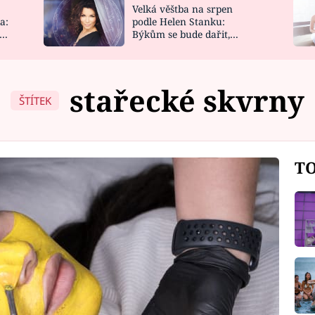
Velká věštba na srpen
NOVINKY
ZAHRADA
a:
podle Helen Stanku:
y
Býkům se bude dařit,
VIDEORECEPTY
DESIGN
Vodnáře čeká jízda
stařecké skvrny
ŠTÍTEK
TO