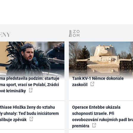
ma představila podzim: startuje
Tank KV-1 Němce dokonale
ma sport, vrací se Polabí, Zrádci
zaskočil
ové kriminálky
thiase Hložka ženy do vztahu
Operace Entebbe ukázala
dy uhnaly: Teď budu iniciátorem
schopnosti Izraele. Při
 slibuje zpěvák
osvobozování rukojmích padl br
premiéra