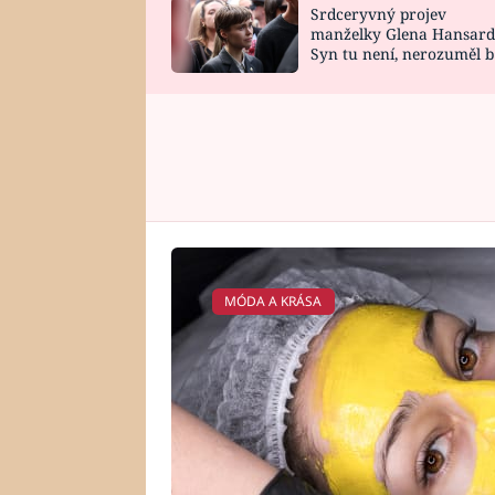
Srdceryvný projev
SNÁŘ
CELEBRITY
manželky Glena Hansard
Syn tu není, nerozuměl b
HOROSKOP NA
VAŘENÍ
tomu, vysvětlila
ROK 2023
MÓDA A KRÁSA