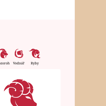
ozoroh
Vodnář
Ryby