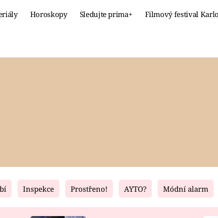
eriály
Horoskopy
Sledujte prima+
Filmový festival Karl
Celebrity
Recept
MÓDA A KRÁSA
HLAVNÍ JÍ
VZTAHY A SEX
SLADKÉ
PRIMA MAMINKA
ZDRAVÉ
bí
Inspekce
Prostřeno!
AYTO?
Módní alarm
Fresh
Living
RECEPTY
BYDLENÍ