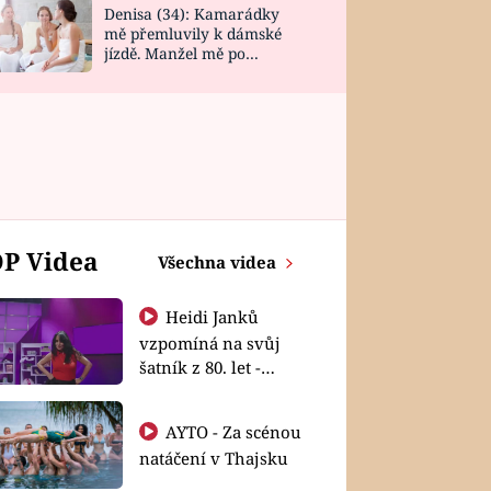
Denisa (34): Kamarádky
mě přemluvily k dámské
jízdě. Manžel mě po
návratu zaskočil
P Videa
Všechna videa
Heidi Janků
vzpomíná na svůj
šatník z 80. let -
Shopaholičky
AYTO - Za scénou
natáčení v Thajsku