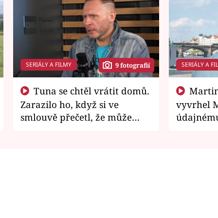
SERIÁLY A FILMY
SERIÁLY A FI
9 fotografií
Tuna se chtěl vrátit domů.
Martin Písařík jako
Zarazilo ho, když si ve
vyvrhel 
smlouvě přečetl, že může
údajnému
zemřít
je v nemil