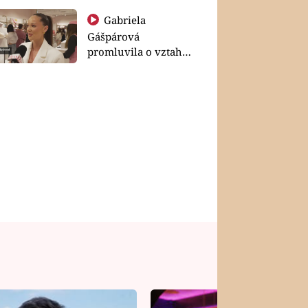
Gabriela
Gášpárová
promluvila o vztahu
a zakládání rodiny