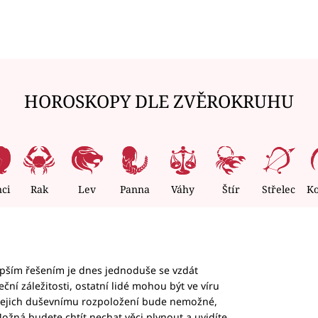
HOROSKOPY DLE ZVĚROKRUHU
nci
Rak
Lev
Panna
Váhy
Štír
Střelec
K
epším řešením je dnes jednoduše se vzdát
ční záležitosti, ostatní lidé mohou být ve víru
b jejich duševnímu rozpoložení bude nemožné,
ožná budete chtít nechat věci plynout a uvidíte,