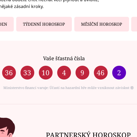
nějaké zásadní kroky.
DEN
TÝDENNÍ HOROSKOP
MĚSÍČNÍ HOROSKOP
Vaše šťastná čísla
36
33
10
4
9
46
2
Ministerstvo financí varuje: Účastí na hazardní hře může vzniknout závislost ⑱
PARTNERSKÝ HOROSKOP