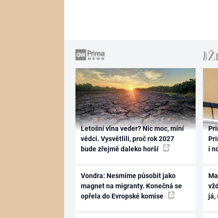
Letošní vlna veder? Nic moc, míní
Pri
vědci. Vysvětlili, proč rok 2027
Pri
bude zřejmě daleko horší
i n
Vondra: Nesmíme působit jako
Ma
magnet na migranty. Konečná se
vž
opřela do Evropské komise
já,