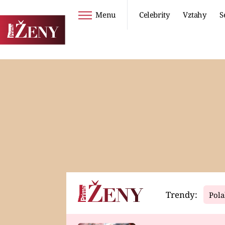
Menu
Celebrity
Vztahy
S
Seriály
Životní styl
ZOO
DIETY A HUBNUTÍ
PROSTŘENO!
CESTOVÁNÍ A
DOVOLENÁ
DUCH
ZDRAVÍ
Trendy:
Pola
Horoskopy
Video
ASTROČLÁNKY
SERIÁLY