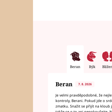
Beran
Býk
Blíže
Beran
7. 8. 2026
Je velmi pravděpodobné, že nejl
kontroly, Berani. Pokud jde o srde
zmatku. Snažit se přijít na klou
takže se o to ani nepokoušejte. M