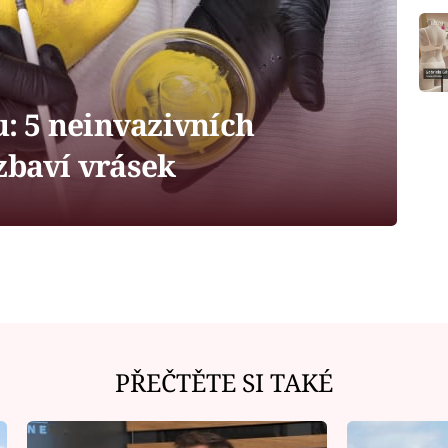
u: 5 neinvazivních
zbaví vrásek
PŘEČTĚTE SI TAKÉ