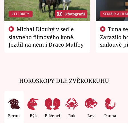
CELEBRITY
SERIÁLY A FIL
8 fotografií
Michal Dlouhý v sedle
Tuna se chtěl vrátit domů.
slavného filmového koně.
Zarazilo ho
Jezdil na něm i Draco Malfoy
smlouvě př
zemřít
HOROSKOPY DLE ZVĚROKRUHU
Beran
Býk
Blíženci
Rak
Lev
Panna
V