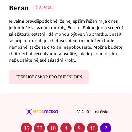
Beran
7. 8. 2026
Je velmi pravděpodobné, že nejlepším řešením je dnes
jednoduše se vzdát kontroly, Berani. Pokud jde o srdeční
záležitosti, ostatní lidé mohou být ve víru zmatku. Snažit
se přijít na kloub jejich duševnímu rozpoložení bude
nemožné, takže se o to ani nepokoušejte. Možná budete
chtít nechat věci plynout a uvidíte, jak dopadnete zítra,
než uděláte nějaké zásadní kroky.
CELÝ HOROSKOP PRO DNEŠNÍ DEN
Vaše šťastná čísla
36
33
10
4
9
46
2