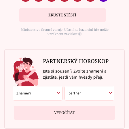
ZKUSTE ŠTĚSTÍ
Ministerstvo financí varuje: Účastí na hazardní hře může
vzniknout závislost ⑱
PARTNERSKÝ HOROSKOP
Jste si souzení? Zvolte znamení a
zjistěte, jestli vám hvězdy přejí.
VYPOČÍTAT