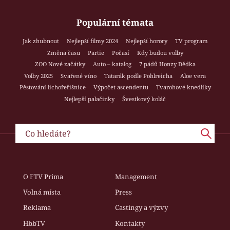
Populární témata
Jak zhubnout
Nejlepší filmy 2024
Nejlepší horory
TV program
Změna času
Partie
Počasí
Kdy budou volby
ZOO Nové začátky
Auto – katalog
7 pádů Honzy Dědka
Volby 2025
Svařené víno
Tatarák podle Pohlreicha
Aloe vera
Pěstování lichořeřišnice
Výpočet ascendentu
Tvarohové knedlíky
Nejlepší palačinky
Švestkový koláč
O FTV Prima
Management
Volná místa
Press
Reklama
Castingy a výzvy
HbbTV
Kontakty