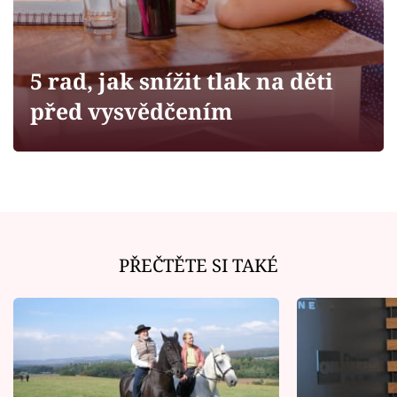
Horoskopy
Sledujte prima+
5 rad, jak snížit tlak na děti
Filmový festival Karlovy Vary
před vysvědčením
Pořady
Mámy sobě
Přihlášení
PŘEČTĚTE SI TAKÉ
Sledujte nás