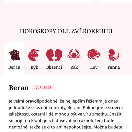
zemřít
HOROSKOPY DLE ZVĚROKRUHU
Beran
Býk
Blíženci
Rak
Lev
Panna
V
Beran
7. 8. 2026
Je velmi pravděpodobné, že nejlepším řešením je dnes
jednoduše se vzdát kontroly, Berani. Pokud jde o srdeční
záležitosti, ostatní lidé mohou být ve víru zmatku. Snažit
se přijít na kloub jejich duševnímu rozpoložení bude
nemožné, takže se o to ani nepokoušejte. Možná budete