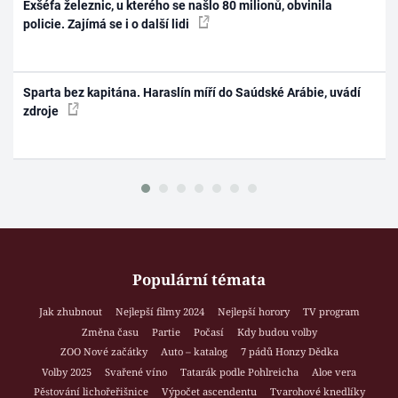
Exšéfa železnic, u kterého se našlo 80 milionů, obvinila
policie. Zajímá se i o další lidi
Sparta bez kapitána. Haraslín míří do Saúdské Arábie, uvádí
zdroje
Populární témata
Jak zhubnout
Nejlepší filmy 2024
Nejlepší horory
TV program
Změna času
Partie
Počasí
Kdy budou volby
ZOO Nové začátky
Auto – katalog
7 pádů Honzy Dědka
Volby 2025
Svařené víno
Tatarák podle Pohlreicha
Aloe vera
Pěstování lichořeřišnice
Výpočet ascendentu
Tvarohové knedlíky