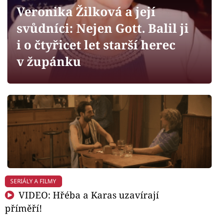
Horoskopy
Veronika Žilková a její
Sledujte prima+
svůdníci: Nejen Gott. Balil ji
i o čtyřicet let starší herec
Filmový festival Karlovy Vary
v župánku
Pořady
Mámy sobě
Přihlášení
Sledujte nás
SERIÁLY A FILMY
VIDEO: Hřéba a Karas uzavírají
příměří!