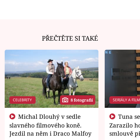
PŘEČTĚTE SI TAKÉ
CELEBRITY
SERIÁLY A FIL
8 fotografií
Michal Dlouhý v sedle
Tuna se chtěl vrátit domů.
slavného filmového koně.
Zarazilo ho
Jezdil na něm i Draco Malfoy
smlouvě př