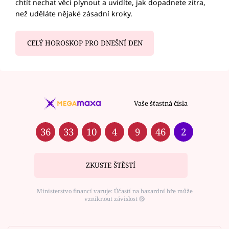
chtít nechat věci plynout a uvidíte, jak dopadnete zítra,
než uděláte nějaké zásadní kroky.
CELÝ HOROSKOP PRO DNEŠNÍ DEN
Vaše šťastná čísla
36
33
10
4
9
46
2
ZKUSTE ŠTĚSTÍ
Ministerstvo financí varuje: Účastí na hazardní hře může
vzniknout závislost ⑱