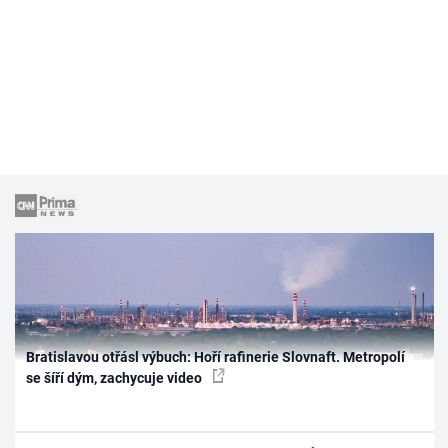
Bratislavou otřásl výbuch: Hoří rafinerie Slovnaft. Metropolí
se šíří dým, zachycuje video