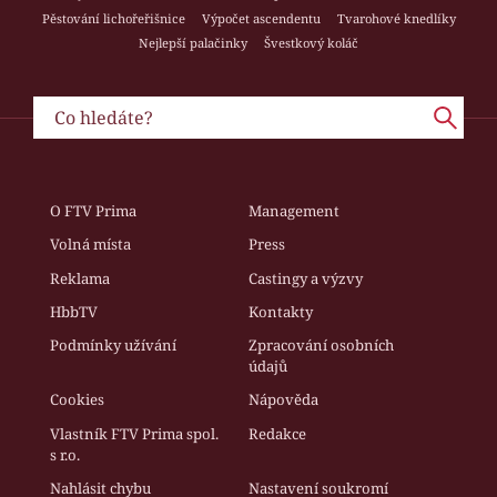
Pěstování lichořeřišnice
Výpočet ascendentu
Tvarohové knedlíky
Nejlepší palačinky
Švestkový koláč
O FTV Prima
Management
Volná místa
Press
Reklama
Castingy a výzvy
HbbTV
Kontakty
Podmínky užívání
Zpracování osobních
údajů
Cookies
Nápověda
Vlastník FTV Prima spol.
Redakce
s r.o.
Nahlásit chybu
Nastavení soukromí