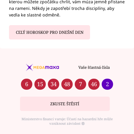
kterou můžete zpočátku chrlit, vám múza jemně přistane
na rameni. Někdy je zapotřebí trocha disciplíny, aby
vedla ke slastné odměně.
CELÝ HOROSKOP PRO DNEŠNÍ DEN
Vaše šťastná čísla
6
15
34
48
7
46
2
ZKUSTE ŠTĚSTÍ
Ministerstvo financí varuje: Účastí na hazardní hře může
vzniknout závislost ⑱