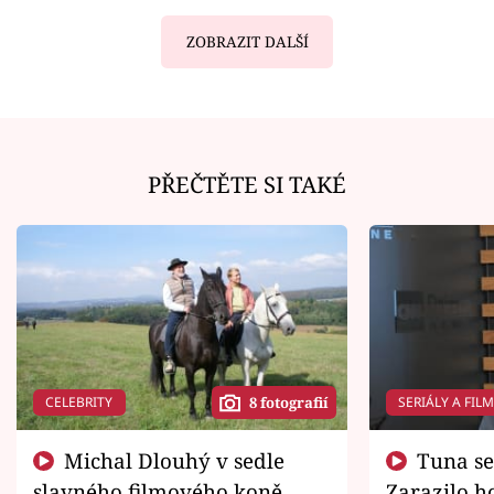
ZOBRAZIT DALŠÍ
PŘEČTĚTE SI TAKÉ
CELEBRITY
SERIÁLY A FIL
8 fotografií
Michal Dlouhý v sedle
Tuna se chtěl vrátit domů.
slavného filmového koně.
Zarazilo ho