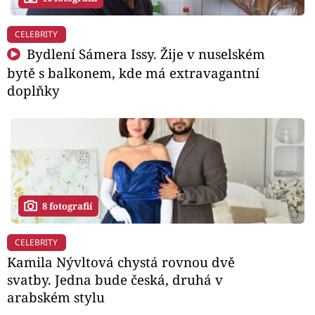
CELEBRITY
Bydlení Sámera Issy. Žije v nuselském
bytě s balkonem, kde má extravagantní
doplňky
8 fotografií
CELEBRITY
Kamila Nývltová chystá rovnou dvě
svatby. Jedna bude česká, druhá v
arabském stylu