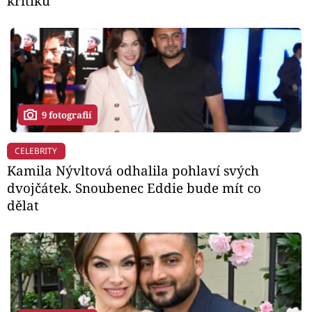
kritiku
9 fotografií
CELEBRITY
Kamila Nývltová odhalila pohlaví svých
dvojčátek. Snoubenec Eddie bude mít co
dělat