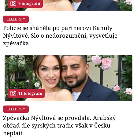
9 fotografií
CELEBRITY
Policie se sháněla po partnerovi Kamily
Nývltové. Šlo o nedorozumění, vysvětluje
zpěvačka
11 fotografií
CELEBRITY
Zpěvačka Nývltová se provdala. Arabský
obřad dle syrských tradic však v Česku
neplatí