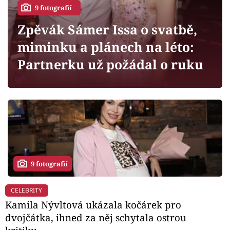
Horoskopy
9 fotografií
Sledujte prima+
Zpěvák Sámer Issa o svatbě,
miminku a plánech na léto:
Filmový festival Karlovy Vary
Partnerku už požádal o ruku
Pořady
Mámy sobě
Přihlášení
9 fotografií
Sledujte nás
CELEBRITY
Kamila Nývltová ukázala kočárek pro
dvojčátka, ihned za něj schytala ostrou