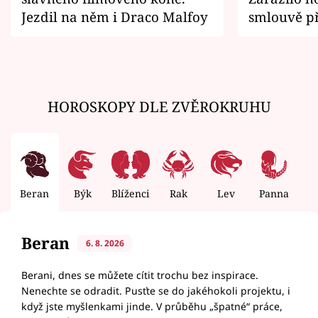
Jezdil na něm i Draco Malfoy
smlouvě př
zemřít
HOROSKOPY DLE ZVĚROKRUHU
Beran
Býk
Blíženci
Rak
Lev
Panna
V
Beran
6. 8. 2026
Berani, dnes se můžete cítit trochu bez inspirace.
Nenechte se odradit. Pusťte se do jakéhokoli projektu, i
když jste myšlenkami jinde. V průběhu „špatné“ práce,