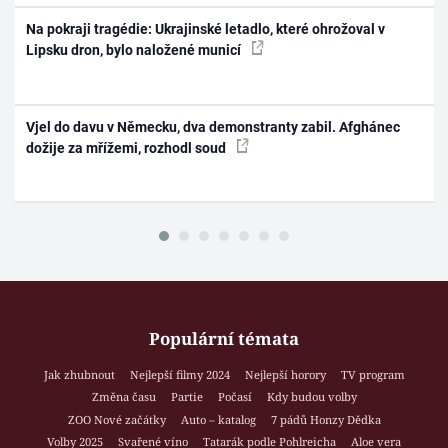
Na pokraji tragédie: Ukrajinské letadlo, které ohrožoval v
Lipsku dron, bylo naložené municí
Vjel do davu v Německu, dva demonstranty zabil. Afghánec
dožije za mřížemi, rozhodl soud
Populární témata
Jak zhubnout
Nejlepší filmy 2024
Nejlepší horory
TV program
Změna času
Partie
Počasí
Kdy budou volby
ZOO Nové začátky
Auto – katalog
7 pádů Honzy Dědka
Volby 2025
Svařené víno
Tatarák podle Pohlreicha
Aloe vera