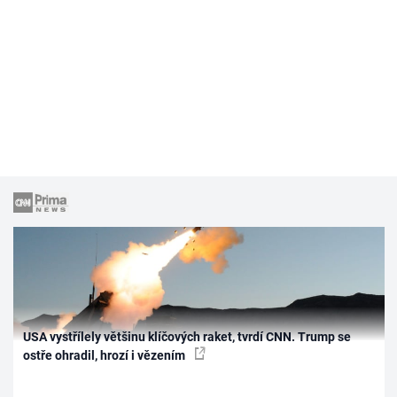
USA vystřílely většinu klíčových raket, tvrdí CNN. Trump se
ostře ohradil, hrozí i vězením