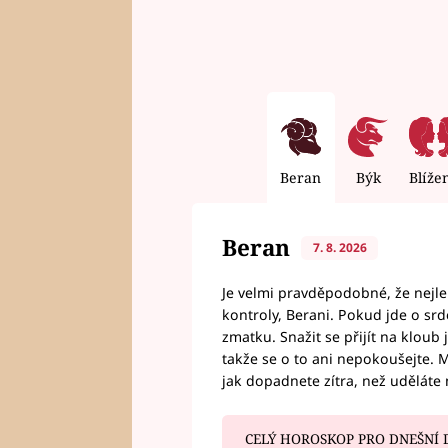
Beran
Býk
Blíže
Beran
7. 8. 2026
Je velmi pravděpodobné, že nejl
kontroly, Berani. Pokud jde o srde
zmatku. Snažit se přijít na klou
takže se o to ani nepokoušejte. M
jak dopadnete zítra, než uděláte 
CELÝ HOROSKOP PRO DNEŠNÍ 