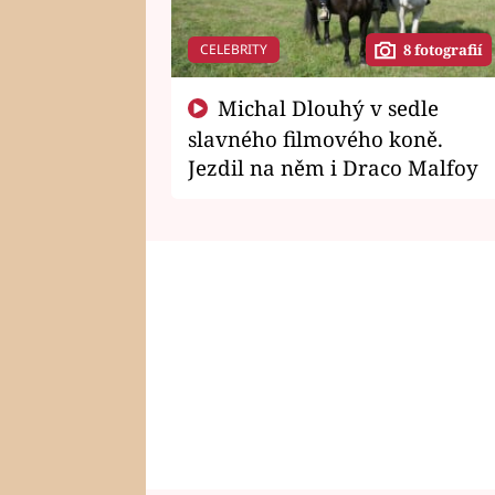
CELEBRITY
8 fotografií
Michal Dlouhý v sedle
slavného filmového koně.
Jezdil na něm i Draco Malfoy