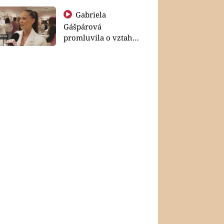
Gabriela
Gášpárová
promluvila o vztahu
a zakládání rodiny