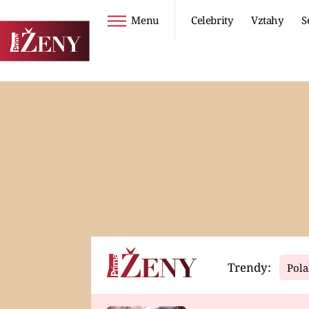
Menu
Celebrity
Vztahy
S
Seriály
Životní styl
ZOO
DIETY A HUBNUTÍ
PROSTŘENO!
CESTOVÁNÍ A
DOVOLENÁ
DUCH
ZDRAVÍ
Trendy:
Pola
Horoskopy
Video
ASTROČLÁNKY
SERIÁLY