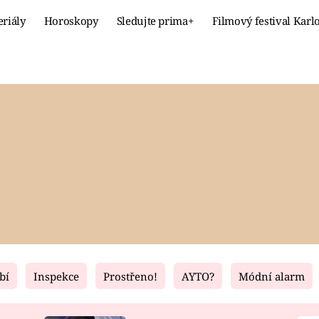
eriály
Horoskopy
Sledujte prima+
Filmový festival Karl
Celebrity
Recept
MÓDA A KRÁSA
HLAVNÍ JÍ
VZTAHY A SEX
SLADKÉ
PRIMA MAMINKA
ZDRAVÉ
bí
Inspekce
Prostřeno!
AYTO?
Módní alarm
Fresh
Living
RECEPTY
BYDLENÍ