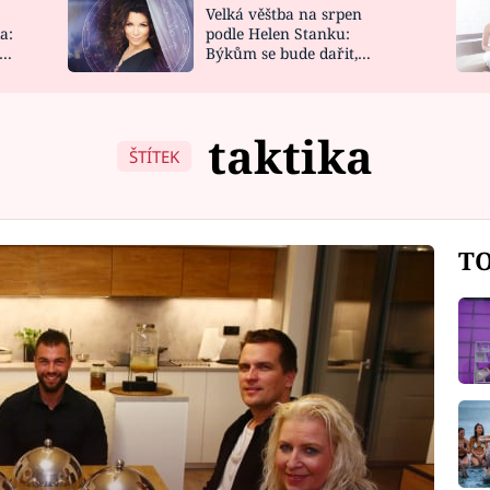
Velká věštba na srpen
NOVINKY
ZAHRADA
a:
podle Helen Stanku:
y
Býkům se bude dařit,
VIDEORECEPTY
DESIGN
Vodnáře čeká jízda
taktika
ŠTÍTEK
TO