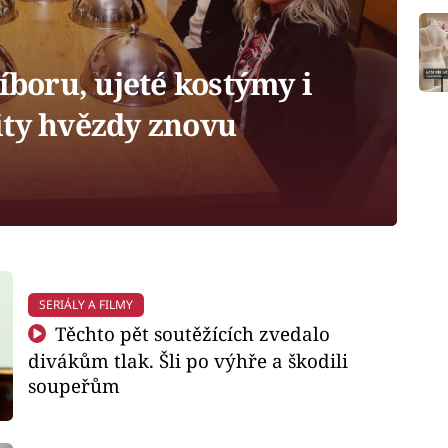
íboru, ujeté kostýmy i
ity hvězdy znovu
SERIÁLY A FILMY
Těchto pět soutěžících zvedalo
divákům tlak. Šli po výhře a škodili
soupeřům