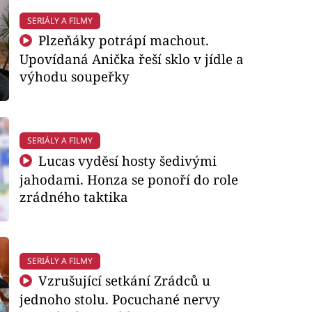
SERIÁLY A FILMY
Plzeňáky potrápí machout.
Upovídaná Anička řeší sklo v jídle a
výhodu soupeřky
SERIÁLY A FILMY
Lucas vyděsí hosty šedivými
jahodami. Honza se ponoří do role
zrádného taktika
SERIÁLY A FILMY
Vzrušující setkání Zrádců u
jednoho stolu. Pocuchané nervy