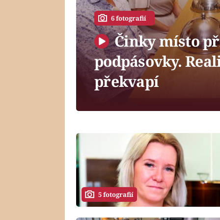
6 fotografií
Činky místo př
podpásovky. Real
překvapí
5 fotografií