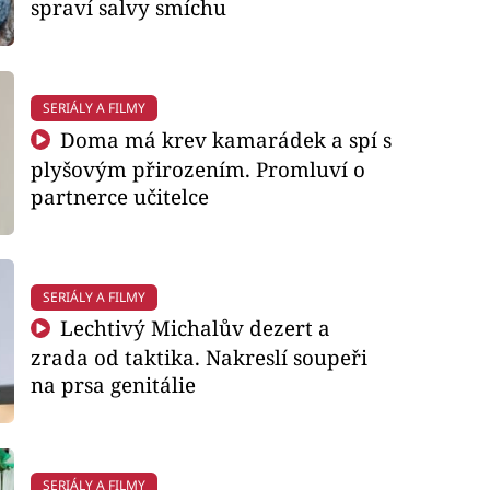
spraví salvy smíchu
SERIÁLY A FILMY
Doma má krev kamarádek a spí s
plyšovým přirozením. Promluví o
partnerce učitelce
SERIÁLY A FILMY
Lechtivý Michalův dezert a
zrada od taktika. Nakreslí soupeři
na prsa genitálie
SERIÁLY A FILMY