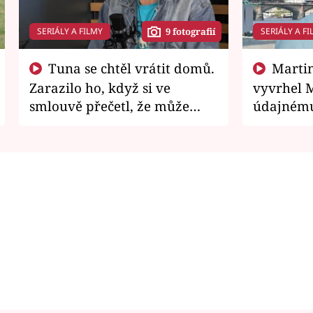
SERIÁLY A FILMY
SERIÁLY A FI
9 fotografií
Tuna se chtěl vrátit domů.
Martin Písařík jako
Zarazilo ho, když si ve
vyvrhel 
smlouvě přečetl, že může
údajnému
zemřít
je v nemil