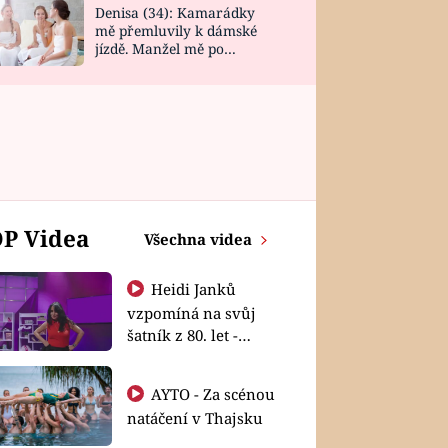
Denisa (34): Kamarádky
mě přemluvily k dámské
jízdě. Manžel mě po
návratu zaskočil
P Videa
Všechna videa
Heidi Janků
vzpomíná na svůj
šatník z 80. let -
Shopaholičky
AYTO - Za scénou
natáčení v Thajsku