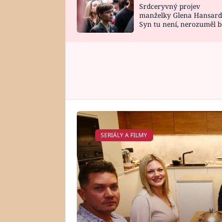
Srdceryvný projev
SNÁŘ
CELEBRITY
manželky Glena Hansard
Syn tu není, nerozuměl b
HOROSKOP NA
VAŘENÍ
tomu, vysvětlila
ROK 2023
SERIÁLY A FILMY