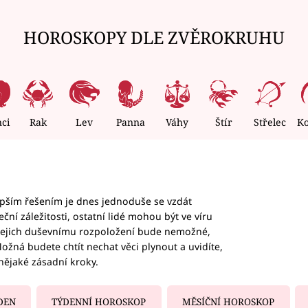
HOROSKOPY DLE ZVĚROKRUHU
nci
Rak
Lev
Panna
Váhy
Štír
Střelec
K
epším řešením je dnes jednoduše se vzdát
ční záležitosti, ostatní lidé mohou být ve víru
b jejich duševnímu rozpoložení bude nemožné,
ožná budete chtít nechat věci plynout a uvidíte,
nějaké zásadní kroky.
DEN
TÝDENNÍ HOROSKOP
MĚSÍČNÍ HOROSKOP