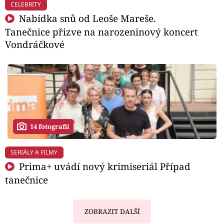
CELEBRITY
Nabídka snů od Leoše Mareše.
Tanečnice přizve na narozeninový koncert
Vondráčkové
14 fotografií
SERIÁLY A FILMY
Prima+ uvádí nový krimiseriál Případ
tanečnice
ZOBRAZIT DALŠÍ