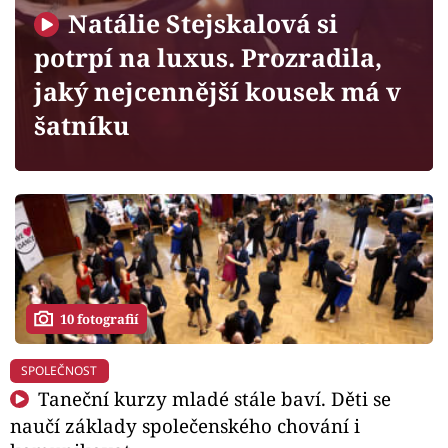
Horoskopy
Natálie Stejskalová si
Sledujte prima+
potrpí na luxus. Prozradila,
jaký nejcennější kousek má v
Filmový festival Karlovy Vary
šatníku
Pořady
Mámy sobě
Přihlášení
10 fotografií
Sledujte nás
SPOLEČNOST
Taneční kurzy mladé stále baví. Děti se
naučí základy společenského chování i