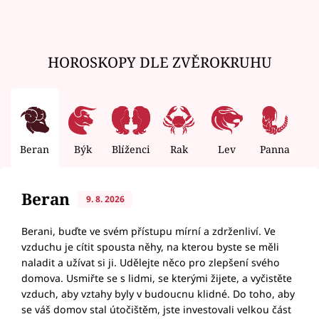
HOROSKOPY DLE ZVĚROKRUHU
Beran
Býk
Blíženci
Rak
Lev
Panna
V
Beran
9. 8. 2026
Berani, buďte ve svém přístupu mírní a zdrženliví. Ve
vzduchu je cítit spousta něhy, na kterou byste se měli
naladit a užívat si ji. Udělejte něco pro zlepšení svého
domova. Usmiřte se s lidmi, se kterými žijete, a vyčistěte
vzduch, aby vztahy byly v budoucnu klidné. Do toho, aby
se váš domov stal útočištěm, jste investovali velkou část