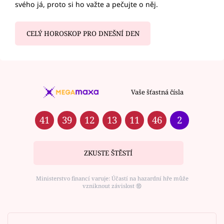
svého já, proto si ho važte a pečujte o něj.
CELÝ HOROSKOP PRO DNEŠNÍ DEN
Vaše šťastná čísla
41
39
12
13
11
46
2
ZKUSTE ŠTĚSTÍ
Ministerstvo financí varuje: Účastí na hazardní hře může
vzniknout závislost ⑱