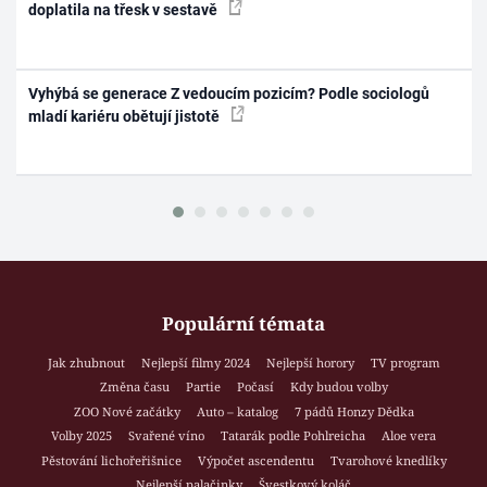
doplatila na třesk v sestavě
Vyhýbá se generace Z vedoucím pozicím? Podle sociologů
mladí kariéru obětují jistotě
Populární témata
Jak zhubnout
Nejlepší filmy 2024
Nejlepší horory
TV program
Změna času
Partie
Počasí
Kdy budou volby
ZOO Nové začátky
Auto – katalog
7 pádů Honzy Dědka
Volby 2025
Svařené víno
Tatarák podle Pohlreicha
Aloe vera
Pěstování lichořeřišnice
Výpočet ascendentu
Tvarohové knedlíky
Nejlepší palačinky
Švestkový koláč