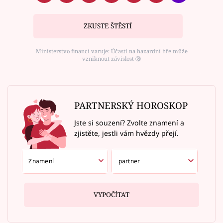
ZKUSTE ŠTĚSTÍ
Ministerstvo financí varuje: Účastí na hazardní hře může
vzniknout závislost ⑱
PARTNERSKÝ HOROSKOP
Jste si souzení? Zvolte znamení a
zjistěte, jestli vám hvězdy přejí.
VYPOČÍTAT