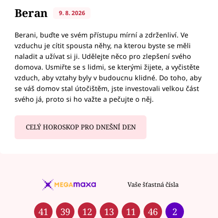
Beran
9. 8. 2026
Berani, buďte ve svém přístupu mírní a zdrženliví. Ve
vzduchu je cítit spousta něhy, na kterou byste se měli
naladit a užívat si ji. Udělejte něco pro zlepšení svého
domova. Usmiřte se s lidmi, se kterými žijete, a vyčistěte
vzduch, aby vztahy byly v budoucnu klidné. Do toho, aby
se váš domov stal útočištěm, jste investovali velkou část
svého já, proto si ho važte a pečujte o něj.
CELÝ HOROSKOP PRO DNEŠNÍ DEN
Vaše šťastná čísla
41
39
12
13
11
46
2