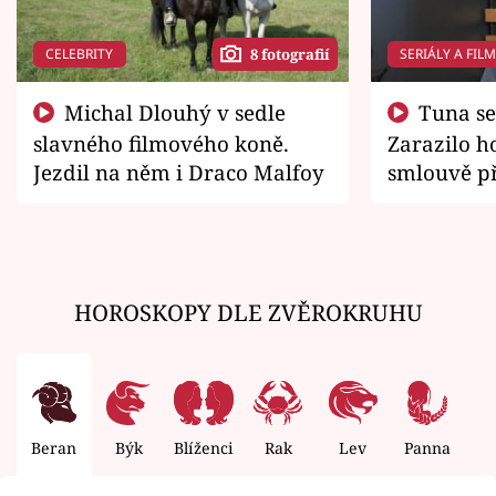
CELEBRITY
SERIÁLY A FIL
8 fotografií
Michal Dlouhý v sedle
Tuna se chtěl vrátit domů.
slavného filmového koně.
Zarazilo ho
Jezdil na něm i Draco Malfoy
smlouvě př
zemřít
HOROSKOPY DLE ZVĚROKRUHU
Beran
Býk
Blíženci
Rak
Lev
Panna
V