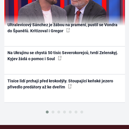
Ultralevicový Sánchez je žábou na prameni, pustil se Vondra
do Španělů. Kritizoval i Gregor
Na Ukrajinu se chystá 50 tisíc Severokorejců, tvrdí Zelenskyj.
Kyjev žádá o pomoc i Soul
Tisíce lidí prchají před krokodýly. Stoupající keňské jezero
přivedlo predátory až ke dveřím