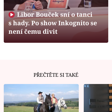
Horoskopy
Sledujte prima+
Libor Bouček sní o tanci
s hady. Po show Inkognito se
Filmový festival Karlovy Vary
není čemu divit
Pořady
Mámy sobě
Přihlášení
PŘEČTĚTE SI TAKÉ
Sledujte nás