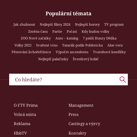
Populární témata
Jak zhubnout
Nejlepší filmy 2024
Nejlepší horory
TV program
Změna času
Partie
Počasí
Kdy budou volby
ZOO Nové začátky
Auto – katalog
7 pádů Honzy Dědka
Volby 2025
Svařené víno
Tatarák podle Pohlreicha
Aloe vera
Pěstování lichořeřišnice
Výpočet ascendentu
Tvarohové knedlíky
Nejlepší palačinky
Švestkový koláč
O FTV Prima
Management
Volná místa
Press
Reklama
Castingy a výzvy
HbbTV
Kontakty