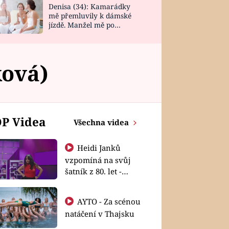
Denisa (34): Kamarádky
mě přemluvily k dámské
jízdě. Manžel mě po
návratu zaskočil
ková)
P Videa
Všechna videa
Heidi Janků
vzpomíná na svůj
šatník z 80. let -
Shopaholičky
AYTO - Za scénou
natáčení v Thajsku