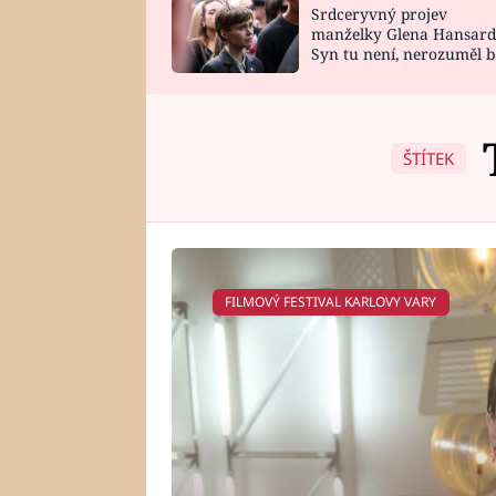
Srdceryvný projev
SNÁŘ
CELEBRITY
manželky Glena Hansard
Syn tu není, nerozuměl b
HOROSKOP NA
VAŘENÍ
tomu, vysvětlila
ROK 2023
ŠTÍTEK
FILMOVÝ FESTIVAL KARLOVY VARY