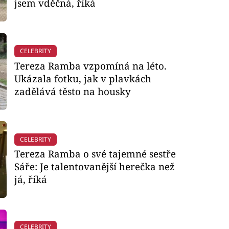
jsem vděčná, říká
CELEBRITY
Tereza Ramba vzpomíná na léto.
Ukázala fotku, jak v plavkách
zadělává těsto na housky
CELEBRITY
Tereza Ramba o své tajemné sestře
Sáře: Je talentovanější herečka než
já, říká
CELEBRITY