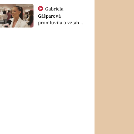
Gabriela
Gášpárová
promluvila o vztahu
a zakládání rodiny