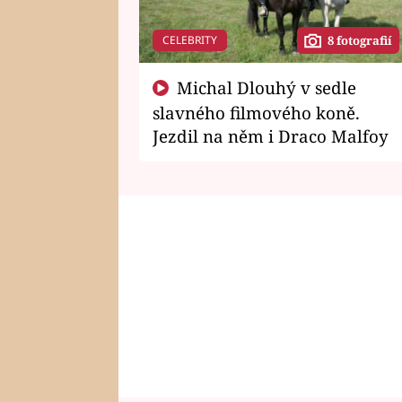
CELEBRITY
8 fotografií
Michal Dlouhý v sedle
slavného filmového koně.
Jezdil na něm i Draco Malfoy