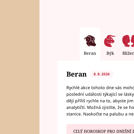
Beran
Býk
Blíže
Beran
8. 8. 2026
Rychlé akce tohoto dne vás mohou
poslední události týkající se lás
dějí příliš rychle na to, abyste 
analytičtí. Možná zjistíte, že se 
stanice. Naskočte na palubu a n
CELÝ HOROSKOP PRO DNEŠNÍ 