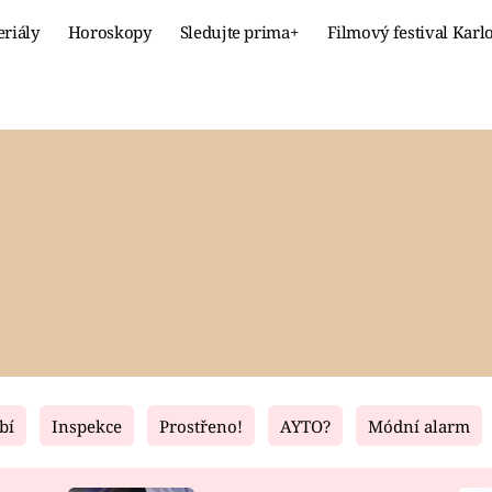
eriály
Horoskopy
Sledujte prima+
Filmový festival Karl
Celebrity
Recept
MÓDA A KRÁSA
HLAVNÍ JÍ
VZTAHY A SEX
SLADKÉ
PRIMA MAMINKA
ZDRAVÉ
bí
Inspekce
Prostřeno!
AYTO?
Módní alarm
Fresh
Living
RECEPTY
BYDLENÍ