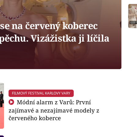
se na červený koberec
ěchu. Vizážistka ji líčila
FILMOVÝ FESTIVAL KARLOVY VARY
Módní alarm z Varů: První
zajímavé a nezajímavé modely z
červeného koberce