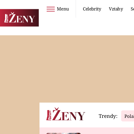
Menu
Celebrity
Vztahy
S
Seriály
Životní styl
ZOO
DIETY A HUBNUTÍ
PROSTŘENO!
CESTOVÁNÍ A
DOVOLENÁ
DUCH
ZDRAVÍ
Trendy:
Pola
Horoskopy
Video
ASTROČLÁNKY
SERIÁLY