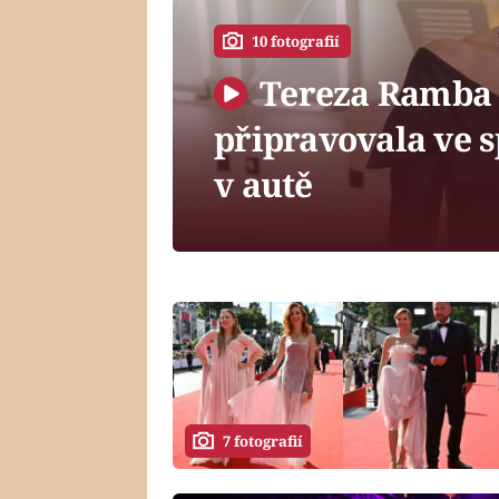
10 fotografií
Tereza Ramba 
připravovala ve sp
v autě
7 fotografií