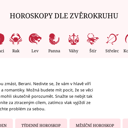
HOROSKOPY DLE ZVĚROKRUHU
nci
Rak
Lev
Panna
Váhy
Štír
Střelec
K
 zmást, Berani. Nedivte se, že vám v hlavě víří
ky a romantiky. Možná budete mít pocit, že se věci
jim mohli skutečně porozumět. Snažte se nebýt tak
honíte za ztraceným cílem, zatímco vlak vyjíždí ze
echte problém za sebou.
DEN
TÝDENNÍ HOROSKOP
MĚSÍČNÍ HOROSKOP