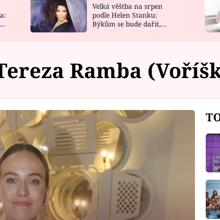
Velká věštba na srpen
NOVINKY
ZAHRADA
a:
podle Helen Stanku:
y
Býkům se bude dařit,
VIDEORECEPTY
DESIGN
Vodnáře čeká jízda
Tereza Ramba (Voříš
TO