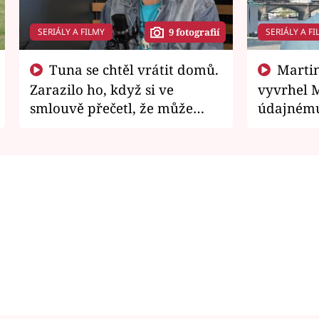
SERIÁLY A FILMY
SERIÁLY A FI
9 fotografií
Tuna se chtěl vrátit domů.
Martin Písařík jako
Zarazilo ho, když si ve
vyvrhel 
smlouvě přečetl, že může
údajnému
zemřít
je v nemil