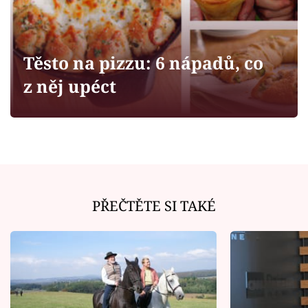
Horoskopy
Sledujte prima+
Těsto na pizzu: 6 nápadů, co
Filmový festival Karlovy Vary
z něj upéct
Pořady
Mámy sobě
Přihlášení
PŘEČTĚTE SI TAKÉ
Sledujte nás