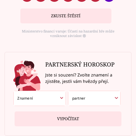
ZKUSTE ŠTĚSTÍ
Ministerstvo financí varuje: Účastí na hazardní hře může
vzniknout závislost ⑱
PARTNERSKÝ HOROSKOP
Jste si souzení? Zvolte znamení a
zjistěte, jestli vám hvězdy přejí.
VYPOČÍTAT