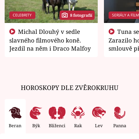
CELEBRITY
SERIÁLY A FIL
8 fotografií
Michal Dlouhý v sedle
Tuna se chtěl vrátit domů.
slavného filmového koně.
Zarazilo ho
Jezdil na něm i Draco Malfoy
smlouvě př
zemřít
HOROSKOPY DLE ZVĚROKRUHU
Beran
Býk
Blíženci
Rak
Lev
Panna
V