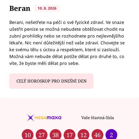
Beran
10. 8. 2026
Berani, nešetřete na péči o své fyzické zdraví. Ve snaze
ušetřit peníze se možná nebudete obtěžovat chodit na
zubní prohlídky nebo se rozhodnete pro nejlevnějšího
lékaře. Nic není důležitější než vaše zdraví. Chovejte se
ke svému tělu s úctou a respektem, které si zaslouží.
Možná vám nebude dělat potíže dělat pro druhé to, co
víte, že byste měli dělat pro sebe.
CELÝ HOROSKOP PRO DNEŠNÍ DEN
Vaše šťastná čísla
10
27
38
17
12
46
2