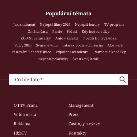
Populární témata
Jak zhubnout
Nejlepší filmy 2024
Nejlepší horory
TV program
Změna času
Partie
Počasí
Kdy budou volby
ZOO Nové začátky
Auto – katalog
7 pádů Honzy Dědka
Volby 2025
Svařené víno
Tatarák podle Pohlreicha
Aloe vera
Pěstování lichořeřišnice
Výpočet ascendentu
Tvarohové knedlíky
Nejlepší palačinky
Švestkový koláč
O FTV Prima
Management
Volná místa
Press
Reklama
Castingy a výzvy
HbbTV
Kontakty