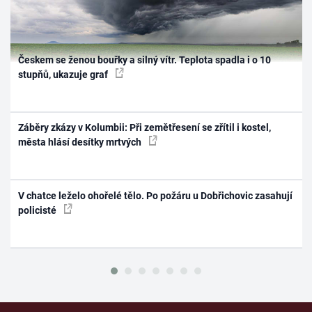
Českem se ženou bouřky a silný vítr. Teplota spadla i o 10
stupňů, ukazuje graf
Záběry zkázy v Kolumbii: Při zemětřesení se zřítil i kostel,
města hlásí desítky mrtvých
V chatce leželo ohořelé tělo. Po požáru u Dobřichovic zasahují
policisté