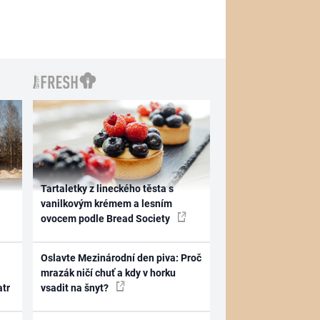
Tartaletky z lineckého těsta s
vanilkovým krémem a lesním
ovocem podle Bread Society
Oslavte Mezinárodní den piva: Proč
mrazák ničí chuť a kdy v horku
atr
vsadit na šnyt?