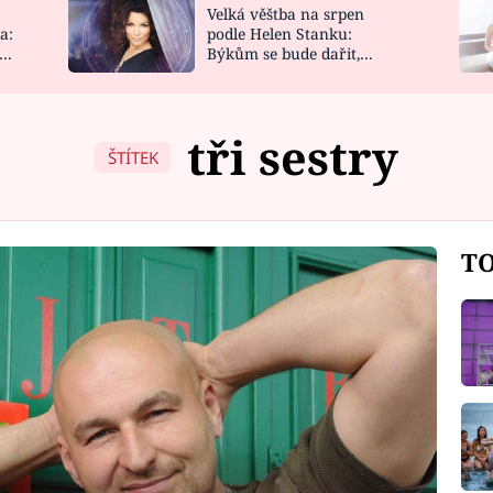
Velká věštba na srpen
NOVINKY
ZAHRADA
a:
podle Helen Stanku:
y
Býkům se bude dařit,
VIDEORECEPTY
DESIGN
Vodnáře čeká jízda
tři sestry
ŠTÍTEK
TO