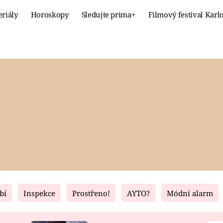
eriály
Horoskopy
Sledujte prima+
Filmový festival Karl
Celebrity
Recept
MÓDA A KRÁSA
HLAVNÍ JÍ
VZTAHY A SEX
SLADKÉ
PRIMA MAMINKA
ZDRAVÉ
bí
Inspekce
Prostřeno!
AYTO?
Módní alarm
Fresh
Living
RECEPTY
BYDLENÍ