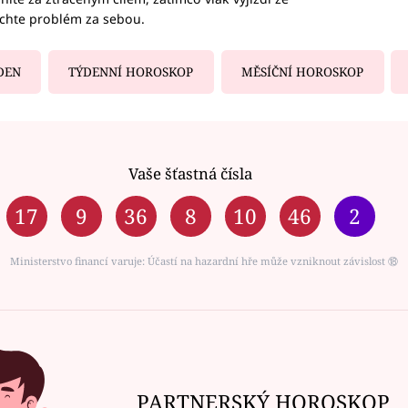
echte problém za sebou.
DEN
TÝDENNÍ HOROSKOP
MĚSÍČNÍ HOROSKOP
Vaše šťastná čísla
17
9
36
8
10
46
2
Ministerstvo financí varuje: Účastí na hazardní hře může vzniknout závislost ⑱
PARTNERSKÝ HOROSKOP