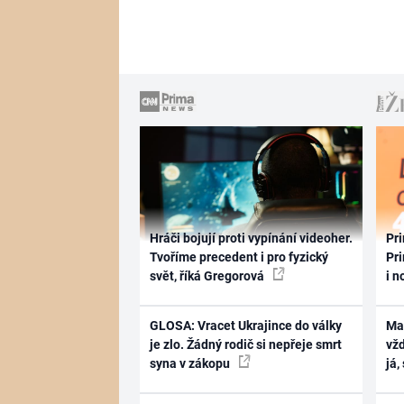
Hráči bojují proti vypínání videoher.
Pri
Tvoříme precedent i pro fyzický
Pri
svět, říká Gregorová
i n
GLOSA: Vracet Ukrajince do války
Ma
je zlo. Žádný rodič si nepřeje smrt
vž
syna v zákopu
já,