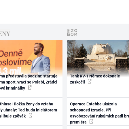
ma představila podzim: startuje
Tank KV-1 Němce dokonale
ma sport, vrací se Polabí, Zrádci
zaskočil
ové kriminálky
thiase Hložka ženy do vztahu
Operace Entebbe ukázala
dy uhnaly: Teď budu iniciátorem
schopnosti Izraele. Při
 slibuje zpěvák
osvobozování rukojmích padl br
premiéra