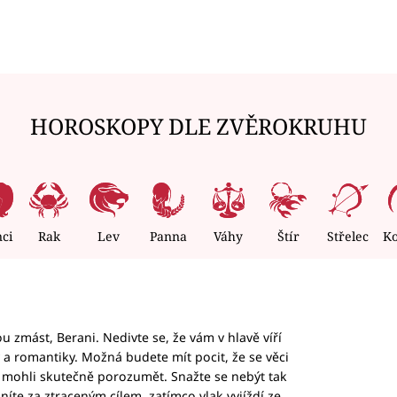
HOROSKOPY DLE ZVĚROKRUHU
nci
Rak
Lev
Panna
Váhy
Štír
Střelec
K
 zmást, Berani. Nedivte se, že vám v hlavě víří
ky a romantiky. Možná budete mít pocit, že se věci
jim mohli skutečně porozumět. Snažte se nebýt tak
honíte za ztraceným cílem, zatímco vlak vyjíždí ze