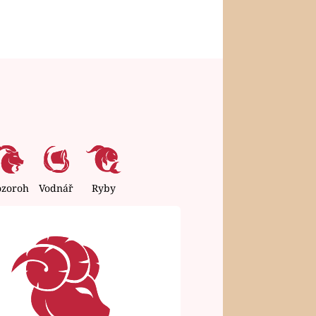
ozoroh
Vodnář
Ryby