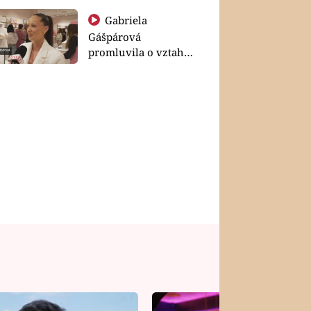
Gabriela
Gášpárová
promluvila o vztahu
a zakládání rodiny