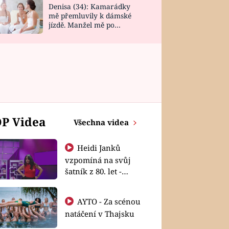
Denisa (34): Kamarádky
mě přemluvily k dámské
jízdě. Manžel mě po
návratu zaskočil
P Videa
Všechna videa
Heidi Janků
vzpomíná na svůj
šatník z 80. let -
Shopaholičky
AYTO - Za scénou
natáčení v Thajsku