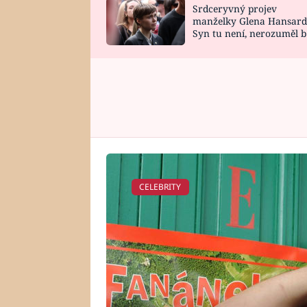
Srdceryvný projev
SNÁŘ
CELEBRITY
manželky Glena Hansard
Syn tu není, nerozuměl b
HOROSKOP NA
VAŘENÍ
tomu, vysvětlila
ROK 2023
CELEBRITY