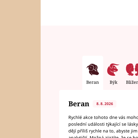
Beran
Býk
Blíže
Beran
8. 8. 2026
Rychlé akce tohoto dne vás mohou
poslední události týkající se lás
dějí příliš rychle na to, abyste 
analytičtí. Možná zjistíte, že se 