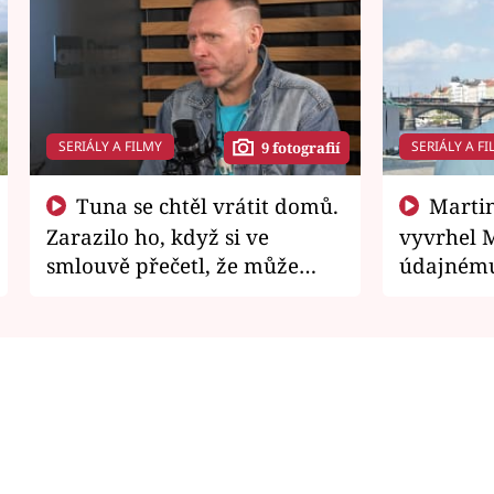
SERIÁLY A FILMY
SERIÁLY A FI
9 fotografií
Tuna se chtěl vrátit domů.
Martin Písařík jako
Zarazilo ho, když si ve
vyvrhel 
smlouvě přečetl, že může
údajnému
zemřít
je v nemil