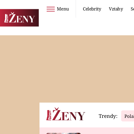
Menu
Celebrity
Vztahy
S
Seriály
Životní styl
ZOO
DIETY A HUBNUTÍ
PROSTŘENO!
CESTOVÁNÍ A
DOVOLENÁ
DUCH
ZDRAVÍ
Trendy:
Pola
Horoskopy
Video
ASTROČLÁNKY
SERIÁLY