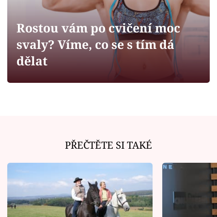
Horoskopy
Sledujte prima+
Rostou vám po cvičení moc
svaly? Víme, co se s tím dá
Filmový festival Karlovy Vary
dělat
Pořady
Mámy sobě
Přihlášení
PŘEČTĚTE SI TAKÉ
Sledujte nás