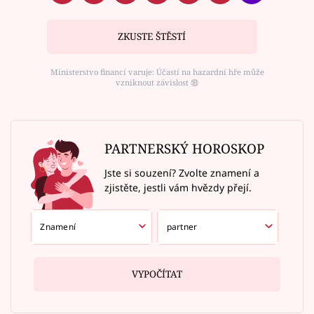
ZKUSTE ŠTĚSTÍ
Ministerstvo financí varuje: Účastí na hazardní hře může
vzniknout závislost ⑱
PARTNERSKÝ HOROSKOP
Jste si souzení? Zvolte znamení a
zjistěte, jestli vám hvězdy přejí.
VYPOČÍTAT