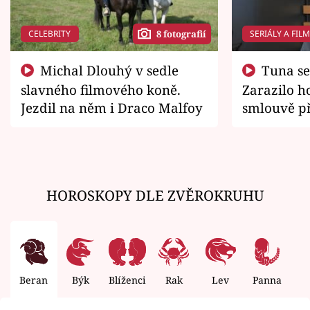
CELEBRITY
SERIÁLY A FIL
8 fotografií
Michal Dlouhý v sedle
Tuna se chtěl vrátit domů.
slavného filmového koně.
Zarazilo ho
Jezdil na něm i Draco Malfoy
smlouvě př
zemřít
HOROSKOPY DLE ZVĚROKRUHU
Beran
Býk
Blíženci
Rak
Lev
Panna
V