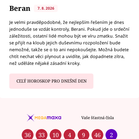
Beran
7. 8. 2026
Je velmi pravděpodobné, že nejlepším řešením je dnes
jednoduše se vzdát kontroly, Berani. Pokud jde o srdeční
záležitosti, ostatní lidé mohou být ve víru zmatku. Snažit
se přijít na kloub jejich duševnímu rozpoložení bude
nemožné, takže se o to ani nepokoušejte. Možná budete
chtít nechat věci plynout a uvidíte, jak dopadnete zítra,
než uděláte nějaké zásadní kroky.
CELÝ HOROSKOP PRO DNEŠNÍ DEN
Vaše šťastná čísla
36
33
10
4
9
46
2