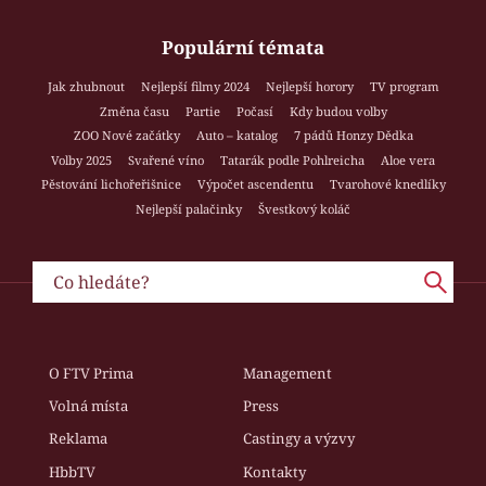
Populární témata
Jak zhubnout
Nejlepší filmy 2024
Nejlepší horory
TV program
Změna času
Partie
Počasí
Kdy budou volby
ZOO Nové začátky
Auto – katalog
7 pádů Honzy Dědka
Volby 2025
Svařené víno
Tatarák podle Pohlreicha
Aloe vera
Pěstování lichořeřišnice
Výpočet ascendentu
Tvarohové knedlíky
Nejlepší palačinky
Švestkový koláč
O FTV Prima
Management
Volná místa
Press
Reklama
Castingy a výzvy
HbbTV
Kontakty