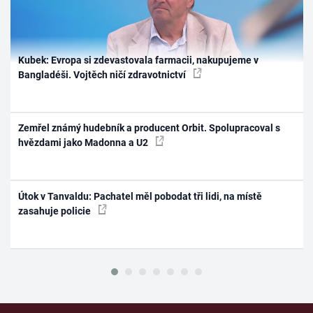
Kubek: Evropa si zdevastovala farmacii, nakupujeme v
Bangladéši. Vojtěch ničí zdravotnictví
Zemřel známý hudebník a producent Orbit. Spolupracoval s
hvězdami jako Madonna a U2
Útok v Tanvaldu: Pachatel měl pobodat tři lidi, na místě
zasahuje policie