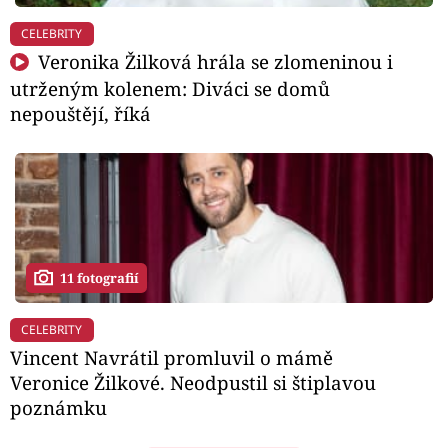
CELEBRITY
Veronika Žilková hrála se zlomeninou i
utrženým kolenem: Diváci se domů
nepouštějí, říká
11 fotografií
CELEBRITY
Vincent Navrátil promluvil o mámě
Veronice Žilkové. Neodpustil si štiplavou
poznámku