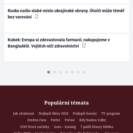
Rusko našlo slabé místo ukrajinské obrany. Útočit může téměř
bez varování
Kubek: Evropa si zdevastovala farmacii, nakupujeme v
Bangladéši. Vojtěch ničí zdravotnictví
Populární témata
Jak zhubnout
Nejlepší filmy 2024
Nejlepší horory
TV program
Změna času
Partie
Počasí
Kdy budou volby
ZOO Nové začátky
Auto – katalog
7 pádů Honzy Dědka