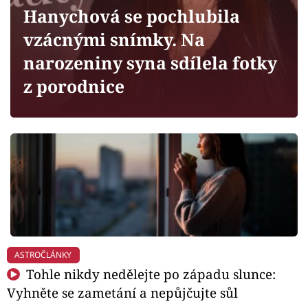
Horoskopy
Hanychová se pochlubila
Sledujte prima+
vzácnými snímky. Na
narozeniny syna sdílela fotky
Filmový festival Karlovy Vary
z porodnice
Pořady
Mámy sobě
Přihlášení
Sledujte nás
ASTROČLÁNKY
Tohle nikdy nedělejte po západu slunce:
Vyhněte se zametání a nepůjčujte sůl