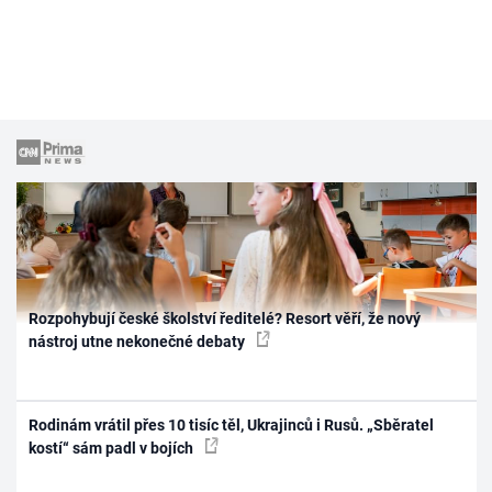
Rozpohybují české školství ředitelé? Resort věří, že nový
nástroj utne nekonečné debaty
Rodinám vrátil přes 10 tisíc těl, Ukrajinců i Rusů. „Sběratel
kostí“ sám padl v bojích