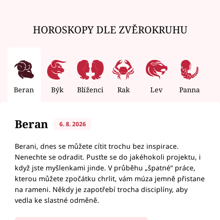
HOROSKOPY DLE ZVĚROKRUHU
Beran
Býk
Blíženci
Rak
Lev
Panna
V
Beran
6. 8. 2026
Berani, dnes se můžete cítit trochu bez inspirace.
Nenechte se odradit. Pusťte se do jakéhokoli projektu, i
když jste myšlenkami jinde. V průběhu „špatné“ práce,
kterou můžete zpočátku chrlit, vám múza jemně přistane
na rameni. Někdy je zapotřebí trocha disciplíny, aby
vedla ke slastné odměně.