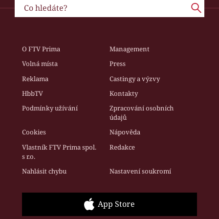
O FTV Prima
Management
Volná místa
Press
Reklama
Castingy a výzvy
HbbTV
Kontakty
Podmínky užívání
Zpracování osobních
údajů
Cookies
Nápověda
Vlastník FTV Prima spol.
Redakce
s r.o.
Nahlásit chybu
Nastavení soukromí
App Store