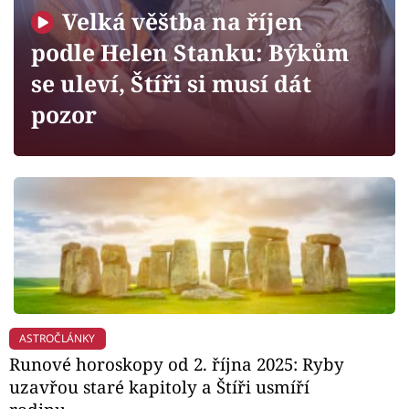
Horoskopy
Velká věštba na říjen
Sledujte prima+
podle Helen Stanku: Býkům
se uleví, Štíři si musí dát
Filmový festival Karlovy Vary
pozor
Pořady
Mámy sobě
Přihlášení
Sledujte nás
ASTROČLÁNKY
Runové horoskopy od 2. října 2025: Ryby
uzavřou staré kapitoly a Štíři usmíří