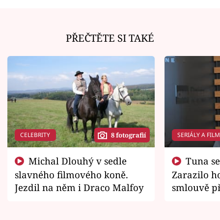
PŘEČTĚTE SI TAKÉ
CELEBRITY
SERIÁLY A FIL
8 fotografií
Michal Dlouhý v sedle
Tuna se chtěl vrátit domů.
slavného filmového koně.
Zarazilo ho
Jezdil na něm i Draco Malfoy
smlouvě př
zemřít