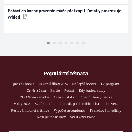
Počasí do konce prázdnin může překvapit. Detaily prozrazuje
výhled
Populární témata
Jak zhubnout
Nejlepší filmy 2024
Nejlepší horory
TV program
Změna času
Partie
Počasí
Kdy budou volby
ZOO Nové začátky
Auto – katalog
7 pádů Honzy Dědka
Volby 2025
Svařené víno
Tatarák podle Pohlreicha
Aloe vera
Pěstování lichořeřišnice
Výpočet ascendentu
Tvarohové knedlíky
Nejlepší palačinky
Švestkový koláč