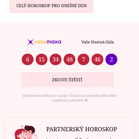
CELÝ HOROSKOP PRO DNEŠNÍ DEN
Vaše šťastná čísla
6
15
34
48
7
46
2
ZKUSTE ŠTĚSTÍ
Ministerstvo financí varuje: Účastí na hazardní hře může
vzniknout závislost ⑱
PARTNERSKÝ HOROSKOP