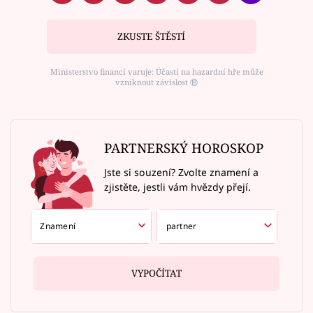
ZKUSTE ŠTĚSTÍ
Ministerstvo financí varuje: Účastí na hazardní hře může
vzniknout závislost ⑱
PARTNERSKÝ HOROSKOP
Jste si souzení? Zvolte znamení a
zjistěte, jestli vám hvězdy přejí.
VYPOČÍTAT