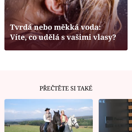
Horoskopy
Sledujte prima+
Tvrdá nebo měkká voda:
Filmový festival Karlovy Vary
Víte, co udělá s vašimi vlasy?
Pořady
Mámy sobě
Přihlášení
PŘEČTĚTE SI TAKÉ
Sledujte nás