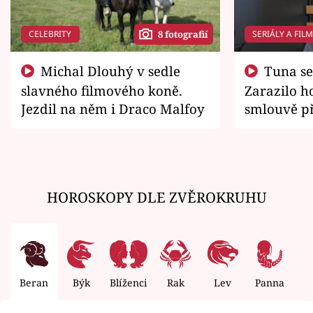
CELEBRITY
SERIÁLY A FIL
8 fotografií
Michal Dlouhý v sedle
Tuna se chtěl vrátit domů.
slavného filmového koně.
Zarazilo ho
Jezdil na něm i Draco Malfoy
smlouvě př
zemřít
HOROSKOPY DLE ZVĚROKRUHU
Beran
Býk
Blíženci
Rak
Lev
Panna
V