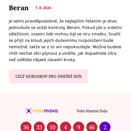
Beran
7. 8. 2026
Je velmi pravděpodobné, že nejlepším řešením je dnes
jednoduše se vzdát kontroly, Berani. Pokud jde o srdeční
záležitosti, ostatní lidé mohou být ve víru zmatku. Snažit
se přijít na kloub jejich duševnímu rozpoložení bude
nemožné, takže se o to ani nepokoušejte. Možná budete
chtít nechat věci plynout a uvidíte, jak dopadnete zítra,
než uděláte nějaké zásadní kroky.
CELÝ HOROSKOP PRO DNEŠNÍ DEN
Vaše šťastná čísla
36
33
10
4
9
46
2