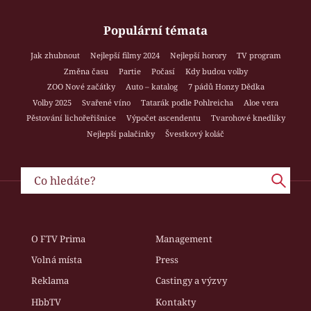
Populární témata
Jak zhubnout
Nejlepší filmy 2024
Nejlepší horory
TV program
Změna času
Partie
Počasí
Kdy budou volby
ZOO Nové začátky
Auto – katalog
7 pádů Honzy Dědka
Volby 2025
Svařené víno
Tatarák podle Pohlreicha
Aloe vera
Pěstování lichořeřišnice
Výpočet ascendentu
Tvarohové knedlíky
Nejlepší palačinky
Švestkový koláč
O FTV Prima
Management
Volná místa
Press
Reklama
Castingy a výzvy
HbbTV
Kontakty