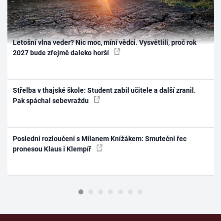
Letošní vlna veder? Nic moc, míní vědci. Vysvětlili, proč rok
2027 bude zřejmě daleko horší
Střelba v thajské škole: Student zabil učitele a další zranil.
Pak spáchal sebevraždu
Poslední rozloučení s Milanem Knížákem: Smuteční řec
pronesou Klaus i Klempíř