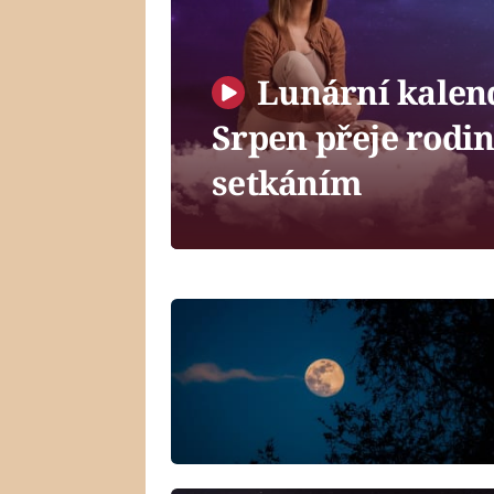
Lunární kalend
Srpen přeje rodi
setkáním