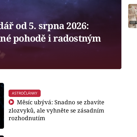
ář od 5. srpna 2026:
nné pohodě i radostným
ASTROČLÁNKY
Měsíc ubývá: Snadno se zbavíte
zlozvyků, ale vyhněte se zásadním
rozhodnutím