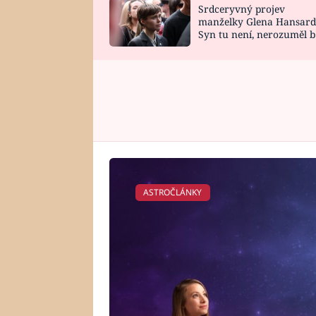
Srdceryvný projev
SNÁŘ
CELEBRITY
manželky Glena Hansard
Syn tu není, nerozuměl b
HOROSKOP NA
VAŘENÍ
tomu, vysvětlila
ROK 2023
ASTROČLÁNKY