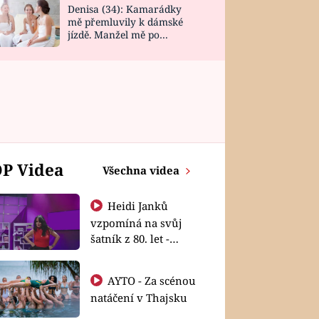
Denisa (34): Kamarádky
mě přemluvily k dámské
jízdě. Manžel mě po
návratu zaskočil
P Videa
Všechna videa
Heidi Janků
vzpomíná na svůj
šatník z 80. let -
Shopaholičky
AYTO - Za scénou
natáčení v Thajsku