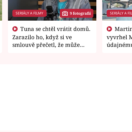
SERIÁLY A FILMY
SERIÁLY A FI
9 fotografií
Tuna se chtěl vrátit domů.
Martin Písařík jako
Zarazilo ho, když si ve
vyvrhel 
smlouvě přečetl, že může
údajnému
zemřít
je v nemil