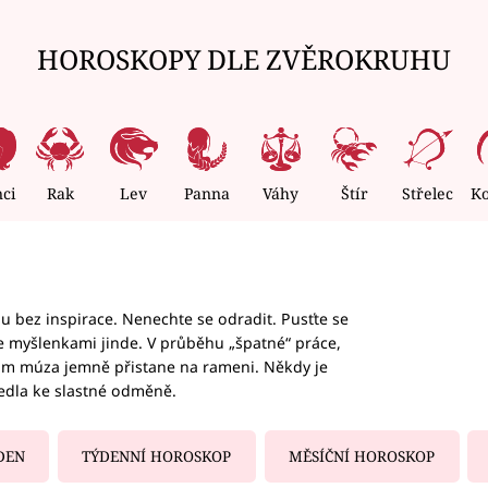
HOROSKOPY DLE ZVĚROKRUHU
nci
Rak
Lev
Panna
Váhy
Štír
Střelec
K
hu bez inspirace. Nenechte se odradit. Pusťte se
te myšlenkami jinde. V průběhu „špatné“ práce,
vám múza jemně přistane na rameni. Někdy je
vedla ke slastné odměně.
DEN
TÝDENNÍ HOROSKOP
MĚSÍČNÍ HOROSKOP