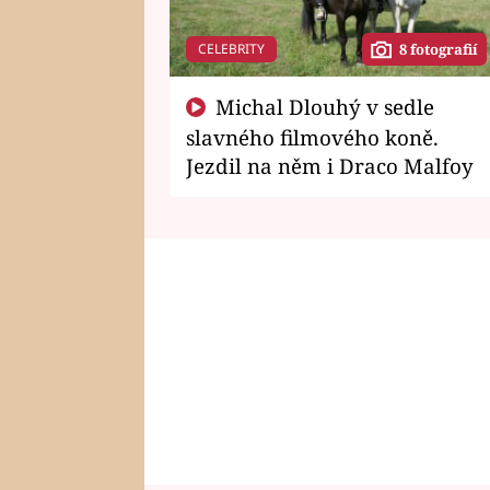
CELEBRITY
8 fotografií
Michal Dlouhý v sedle
slavného filmového koně.
Jezdil na něm i Draco Malfoy