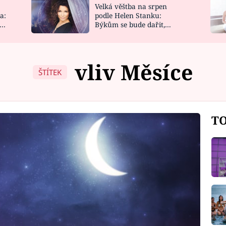
Velká věštba na srpen
NOVINKY
ZAHRADA
a:
podle Helen Stanku:
y
Býkům se bude dařit,
VIDEORECEPTY
DESIGN
Vodnáře čeká jízda
vliv Měsíce
ŠTÍTEK
TO