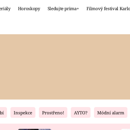
eriály
Horoskopy
Sledujte prima+
Filmový festival Karl
Celebrity
Recept
MÓDA A KRÁSA
HLAVNÍ JÍ
VZTAHY A SEX
SLADKÉ
PRIMA MAMINKA
ZDRAVÉ
bí
Inspekce
Prostřeno!
AYTO?
Módní alarm
Fresh
Living
RECEPTY
BYDLENÍ