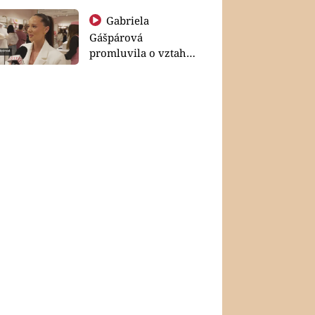
Gabriela
Gášpárová
promluvila o vztahu
a zakládání rodiny