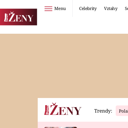
Menu
Celebrity
Vztahy
S
Seriály
Životní styl
ZOO
DIETY A HUBNUTÍ
PROSTŘENO!
CESTOVÁNÍ A
DOVOLENÁ
DUCH
ZDRAVÍ
Trendy:
Pola
Horoskopy
Video
ASTROČLÁNKY
SERIÁLY