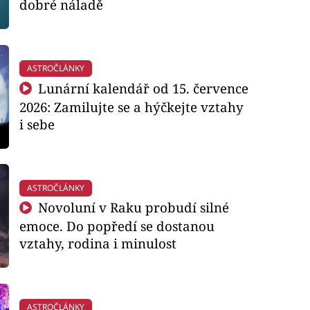
dobré náladě
ASTROČLÁNKY
Lunární kalendář od 15. července
2026: Zamilujte se a hýčkejte vztahy
i sebe
ASTROČLÁNKY
Novoluní v Raku probudí silné
emoce. Do popředí se dostanou
vztahy, rodina i minulost
ASTROČLÁNKY