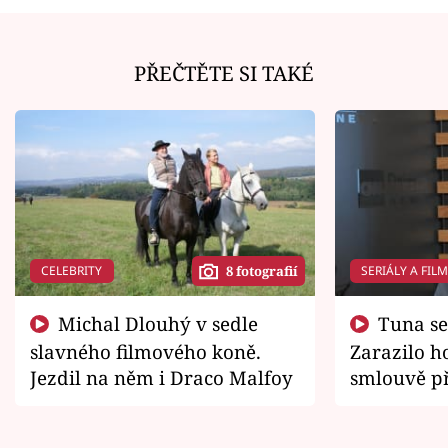
PŘEČTĚTE SI TAKÉ
CELEBRITY
SERIÁLY A FIL
8 fotografií
Michal Dlouhý v sedle
Tuna se chtěl vrátit domů.
slavného filmového koně.
Zarazilo ho
Jezdil na něm i Draco Malfoy
smlouvě př
zemřít