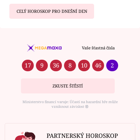
CELÝ HOROSKOP PRO DNEŠNÍ DEN
Vaše šťastná čísla
17
9
36
8
10
46
2
ZKUSTE ŠTĚSTÍ
Ministerstvo financí varuje: Účastí na hazardní hře může
vzniknout závislost ⑱
PARTNERSKÝ HOROSKOP