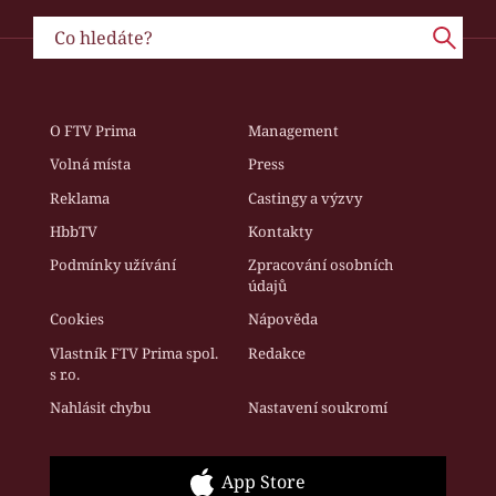
O FTV Prima
Management
Volná místa
Press
Reklama
Castingy a výzvy
HbbTV
Kontakty
Podmínky užívání
Zpracování osobních
údajů
Cookies
Nápověda
Vlastník FTV Prima spol.
Redakce
s r.o.
Nahlásit chybu
Nastavení soukromí
App Store