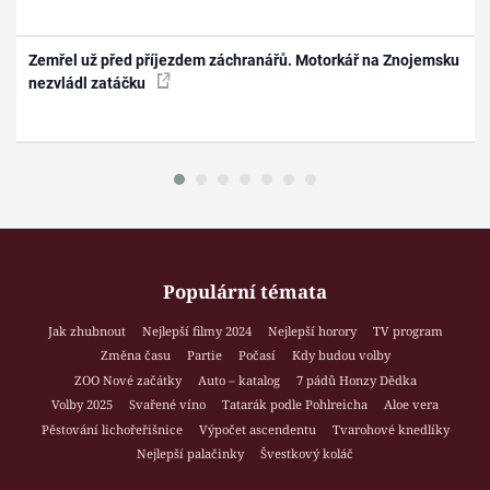
Zemřel už před příjezdem záchranářů. Motorkář na Znojemsku
nezvládl zatáčku
Populární témata
Jak zhubnout
Nejlepší filmy 2024
Nejlepší horory
TV program
Změna času
Partie
Počasí
Kdy budou volby
ZOO Nové začátky
Auto – katalog
7 pádů Honzy Dědka
Volby 2025
Svařené víno
Tatarák podle Pohlreicha
Aloe vera
Pěstování lichořeřišnice
Výpočet ascendentu
Tvarohové knedlíky
Nejlepší palačinky
Švestkový koláč