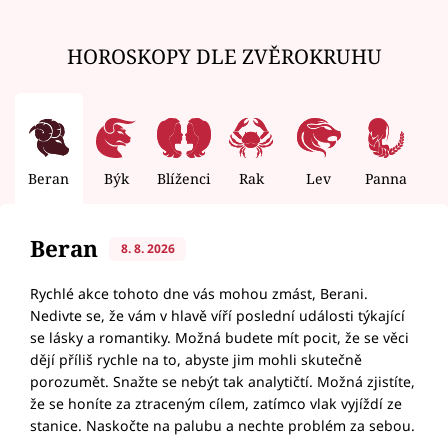
HOROSKOPY DLE ZVĚROKRUHU
Beran
Býk
Blíženci
Rak
Lev
Panna
V
Beran
8. 8. 2026
Rychlé akce tohoto dne vás mohou zmást, Berani.
Nedivte se, že vám v hlavě víří poslední události týkající
se lásky a romantiky. Možná budete mít pocit, že se věci
dějí příliš rychle na to, abyste jim mohli skutečně
porozumět. Snažte se nebýt tak analytičtí. Možná zjistíte,
že se honíte za ztraceným cílem, zatímco vlak vyjíždí ze
stanice. Naskočte na palubu a nechte problém za sebou.