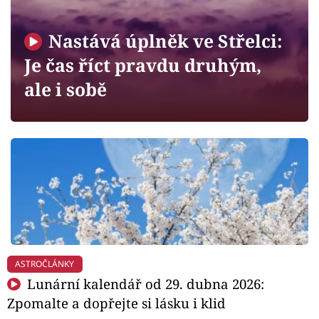
Horoskopy
Sledujte prima+
Nastává úplněk ve Střelci:
Je čas říct pravdu druhým,
Filmový festival Karlovy Vary
ale i sobě
Pořady
Mámy sobě
Přihlášení
Sledujte nás
ASTROČLÁNKY
Lunární kalendář od 29. dubna 2026:
Zpomalte a dopřejte si lásku i klid