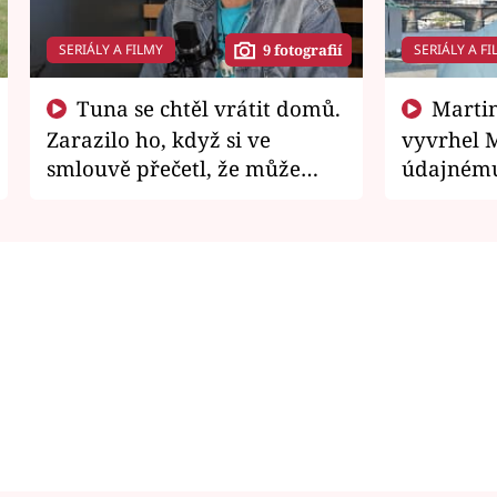
SERIÁLY A FILMY
SERIÁLY A FI
9 fotografií
Tuna se chtěl vrátit domů.
Martin Písařík jako
Zarazilo ho, když si ve
vyvrhel 
smlouvě přečetl, že může
údajnému
zemřít
je v nemil