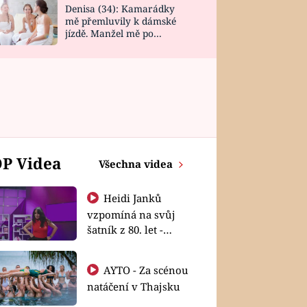
Denisa (34): Kamarádky
mě přemluvily k dámské
jízdě. Manžel mě po
návratu zaskočil
P Videa
Všechna videa
Heidi Janků
vzpomíná na svůj
šatník z 80. let -
Shopaholičky
AYTO - Za scénou
natáčení v Thajsku