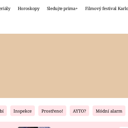
eriály
Horoskopy
Sledujte prima+
Filmový festival Karl
Celebrity
Recept
MÓDA A KRÁSA
HLAVNÍ JÍ
VZTAHY A SEX
SLADKÉ
PRIMA MAMINKA
ZDRAVÉ
bí
Inspekce
Prostřeno!
AYTO?
Módní alarm
Fresh
Living
RECEPTY
BYDLENÍ