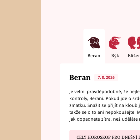
Beran
Býk
Blíže
Beran
7. 8. 2026
Je velmi pravděpodobné, že nejl
kontroly, Berani. Pokud jde o srde
zmatku. Snažit se přijít na klou
takže se o to ani nepokoušejte. M
jak dopadnete zítra, než uděláte 
CELÝ HOROSKOP PRO DNEŠNÍ 