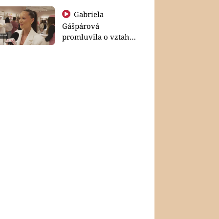
Gabriela
Gášpárová
promluvila o vztahu
a zakládání rodiny