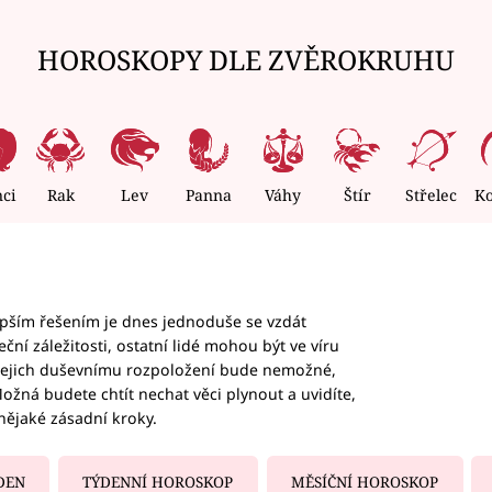
HOROSKOPY DLE ZVĚROKRUHU
nci
Rak
Lev
Panna
Váhy
Štír
Střelec
K
epším řešením je dnes jednoduše se vzdát
ční záležitosti, ostatní lidé mohou být ve víru
b jejich duševnímu rozpoložení bude nemožné,
ožná budete chtít nechat věci plynout a uvidíte,
nějaké zásadní kroky.
DEN
TÝDENNÍ HOROSKOP
MĚSÍČNÍ HOROSKOP