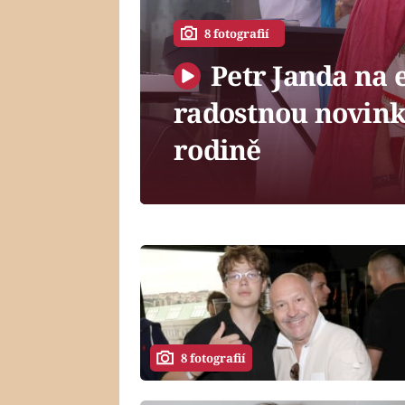
8 fotografií
Petr Janda na 
radostnou novink
rodině
8 fotografií