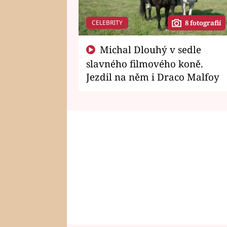
CELEBRITY
8 fotografií
Michal Dlouhý v sedle
slavného filmového koně.
Jezdil na něm i Draco Malfoy