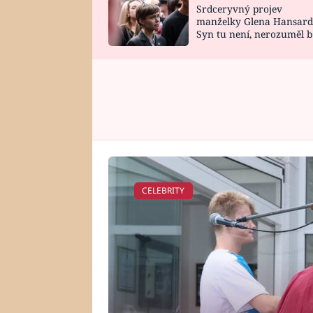
Srdceryvný projev
SNÁŘ
CELEBRITY
manželky Glena Hansard
Syn tu není, nerozuměl b
HOROSKOP NA
VAŘENÍ
tomu, vysvětlila
ROK 2023
CELEBRITY