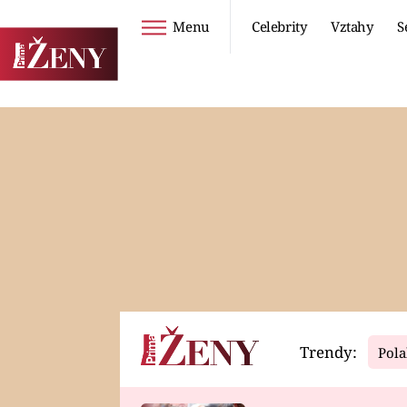
Menu
Celebrity
Vztahy
S
Seriály
Životní styl
ZOO
DIETY A HUBNUTÍ
PROSTŘENO!
CESTOVÁNÍ A
DOVOLENÁ
DUCH
ZDRAVÍ
Trendy:
Pola
Horoskopy
Video
ASTROČLÁNKY
SERIÁLY