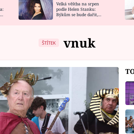
Velká věštba na srpen
NOVINKY
ZAHRADA
a:
podle Helen Stanku:
y
Býkům se bude dařit,
VIDEORECEPTY
DESIGN
Vodnáře čeká jízda
vnuk
ŠTÍTEK
TO