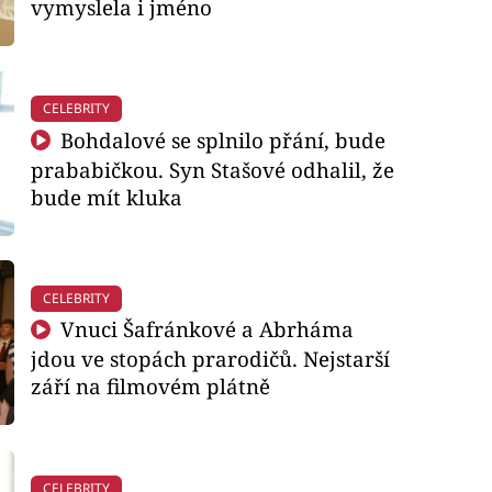
vymyslela i jméno
CELEBRITY
Bohdalové se splnilo přání, bude
prababičkou. Syn Stašové odhalil, že
bude mít kluka
CELEBRITY
Vnuci Šafránkové a Abrháma
jdou ve stopách prarodičů. Nejstarší
září na filmovém plátně
CELEBRITY