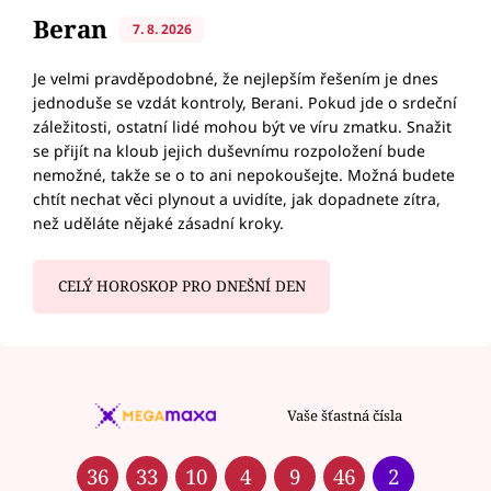
Beran
7. 8. 2026
Je velmi pravděpodobné, že nejlepším řešením je dnes
jednoduše se vzdát kontroly, Berani. Pokud jde o srdeční
záležitosti, ostatní lidé mohou být ve víru zmatku. Snažit
se přijít na kloub jejich duševnímu rozpoložení bude
nemožné, takže se o to ani nepokoušejte. Možná budete
chtít nechat věci plynout a uvidíte, jak dopadnete zítra,
než uděláte nějaké zásadní kroky.
CELÝ HOROSKOP PRO DNEŠNÍ DEN
Vaše šťastná čísla
36
33
10
4
9
46
2