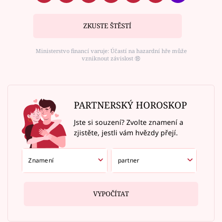
ZKUSTE ŠTĚSTÍ
Ministerstvo financí varuje: Účastí na hazardní hře může
vzniknout závislost ⑱
PARTNERSKÝ HOROSKOP
Jste si souzení? Zvolte znamení a
zjistěte, jestli vám hvězdy přejí.
VYPOČÍTAT