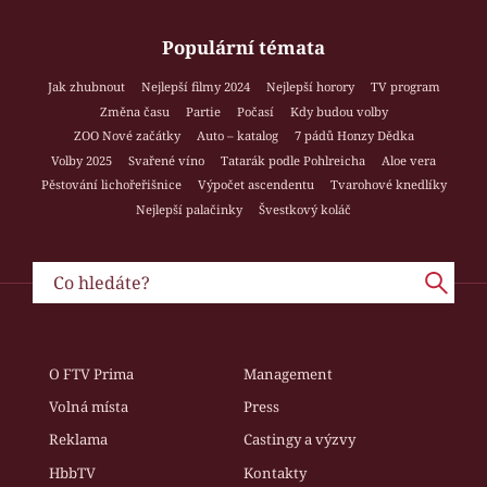
Populární témata
Jak zhubnout
Nejlepší filmy 2024
Nejlepší horory
TV program
Změna času
Partie
Počasí
Kdy budou volby
ZOO Nové začátky
Auto – katalog
7 pádů Honzy Dědka
Volby 2025
Svařené víno
Tatarák podle Pohlreicha
Aloe vera
Pěstování lichořeřišnice
Výpočet ascendentu
Tvarohové knedlíky
Nejlepší palačinky
Švestkový koláč
O FTV Prima
Management
Volná místa
Press
Reklama
Castingy a výzvy
HbbTV
Kontakty