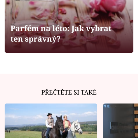
Horoskopy
Sledujte prima+
Parfém na léto: Jak vybrat
Filmový festival Karlovy Vary
ten správný?
Pořady
Mámy sobě
Přihlášení
PŘEČTĚTE SI TAKÉ
Sledujte nás