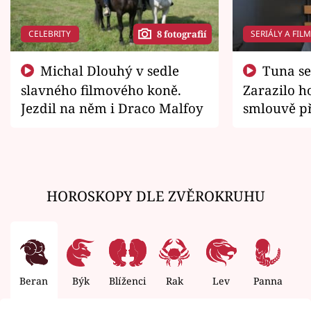
CELEBRITY
SERIÁLY A FIL
8 fotografií
Michal Dlouhý v sedle
Tuna se chtěl vrátit domů.
slavného filmového koně.
Zarazilo ho
Jezdil na něm i Draco Malfoy
smlouvě př
zemřít
HOROSKOPY DLE ZVĚROKRUHU
Beran
Býk
Blíženci
Rak
Lev
Panna
V