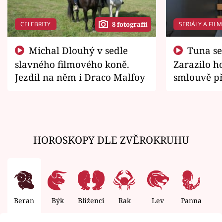
CELEBRITY
SERIÁLY A FIL
8 fotografií
Michal Dlouhý v sedle
Tuna se chtěl vrátit domů.
slavného filmového koně.
Zarazilo ho
Jezdil na něm i Draco Malfoy
smlouvě př
zemřít
HOROSKOPY DLE ZVĚROKRUHU
Beran
Býk
Blíženci
Rak
Lev
Panna
V