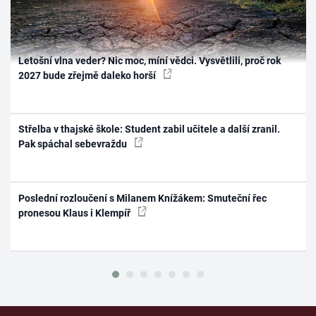
Letošní vlna veder? Nic moc, míní vědci. Vysvětlili, proč rok
2027 bude zřejmě daleko horší
Střelba v thajské škole: Student zabil učitele a další zranil.
Pak spáchal sebevraždu
Poslední rozloučení s Milanem Knížákem: Smuteční řec
pronesou Klaus i Klempíř