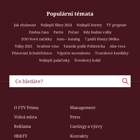
Populární témata
Jak zhubnout
Nejlepší filmy 2024
Nejlepší horory
TV program
Změna času
Partie
Počasí
Kdy budou volby
ZOO Nové začátky
Auto – katalog
7 pádů Honzy Dědka
Volby 2025
Svařené víno
Tatarák podle Pohlreicha
Aloe vera
Pěstování lichořeřišnice
Výpočet ascendentu
Tvarohové knedlíky
Nejlepší palačinky
Švestkový koláč
O FTV Prima
Management
Volná místa
Press
Reklama
Castingy a výzvy
HbbTV
Kontakty