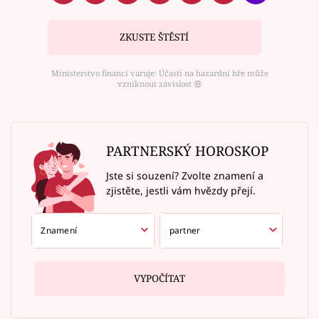
ZKUSTE ŠTĚSTÍ
Ministerstvo financí varuje: Účastí na hazardní hře může
vzniknout závislost ⑱
PARTNERSKÝ HOROSKOP
Jste si souzení? Zvolte znamení a
zjistěte, jestli vám hvězdy přejí.
VYPOČÍTAT