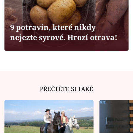
Horoskopy
Sledujte prima+
9 potravin, které nikdy
Filmový festival Karlovy Vary
nejezte syrové. Hrozí otrava!
Pořady
Mámy sobě
Přihlášení
PŘEČTĚTE SI TAKÉ
Sledujte nás