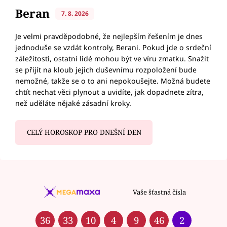
Beran
7. 8. 2026
Je velmi pravděpodobné, že nejlepším řešením je dnes
jednoduše se vzdát kontroly, Berani. Pokud jde o srdeční
záležitosti, ostatní lidé mohou být ve víru zmatku. Snažit
se přijít na kloub jejich duševnímu rozpoložení bude
nemožné, takže se o to ani nepokoušejte. Možná budete
chtít nechat věci plynout a uvidíte, jak dopadnete zítra,
než uděláte nějaké zásadní kroky.
CELÝ HOROSKOP PRO DNEŠNÍ DEN
Vaše šťastná čísla
36
33
10
4
9
46
2