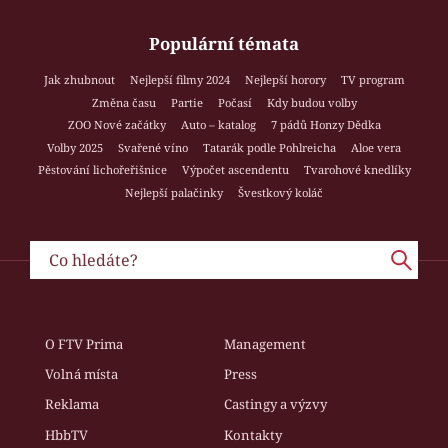
Populární témata
Jak zhubnout
Nejlepší filmy 2024
Nejlepší horory
TV program
Změna času
Partie
Počasí
Kdy budou volby
ZOO Nové začátky
Auto – katalog
7 pádů Honzy Dědka
Volby 2025
Svařené víno
Tatarák podle Pohlreicha
Aloe vera
Pěstování lichořeřišnice
Výpočet ascendentu
Tvarohové knedlíky
Nejlepší palačinky
Švestkový koláč
O FTV Prima
Management
Volná místa
Press
Reklama
Castingy a výzvy
HbbTV
Kontakty