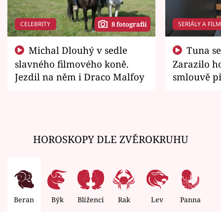
CELEBRITY
SERIÁLY A FIL
8 fotografií
Michal Dlouhý v sedle
Tuna se chtěl vrátit domů.
slavného filmového koně.
Zarazilo ho
Jezdil na něm i Draco Malfoy
smlouvě př
zemřít
HOROSKOPY DLE ZVĚROKRUHU
Beran
Býk
Blíženci
Rak
Lev
Panna
V