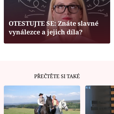
Horoskopy
Sledujte prima+
OTESTUJTE SE: Znáte slavné
Filmový festival Karlovy Vary
vynálezce a jejich díla?
Pořady
Mámy sobě
Přihlášení
PŘEČTĚTE SI TAKÉ
Sledujte nás