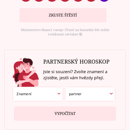
ZKUSTE ŠTĚSTÍ
Ministerstvo financí varuje: Účastí na hazardní hře může
vzniknout závislost ⑱
PARTNERSKÝ HOROSKOP
Jste si souzení? Zvolte znamení a
zjistěte, jestli vám hvězdy přejí.
VYPOČÍTAT