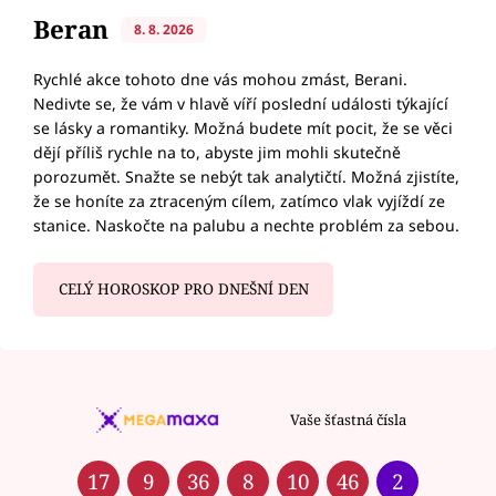
Beran
8. 8. 2026
Rychlé akce tohoto dne vás mohou zmást, Berani.
Nedivte se, že vám v hlavě víří poslední události týkající
se lásky a romantiky. Možná budete mít pocit, že se věci
dějí příliš rychle na to, abyste jim mohli skutečně
porozumět. Snažte se nebýt tak analytičtí. Možná zjistíte,
že se honíte za ztraceným cílem, zatímco vlak vyjíždí ze
stanice. Naskočte na palubu a nechte problém za sebou.
CELÝ HOROSKOP PRO DNEŠNÍ DEN
Vaše šťastná čísla
17
9
36
8
10
46
2