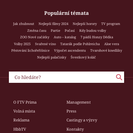
Populární témata
Jak zhubnout
Nejlepší filmy 2024
Nejlepší horory
TV program
Změna času
Partie
Počasí
Kdy budou volby
ZOO Nové začátky
Auto – katalog
7 pádů Honzy Dědka
Volby 2025
Svařené víno
Tatarák podle Pohlreicha
Aloe vera
Pěstování lichořeřišnice
Výpočet ascendentu
Tvarohové knedlíky
Nejlepší palačinky
Švestkový koláč
O FTV Prima
Management
Volná místa
Press
Reklama
Castingy a výzvy
HbbTV
Kontakty