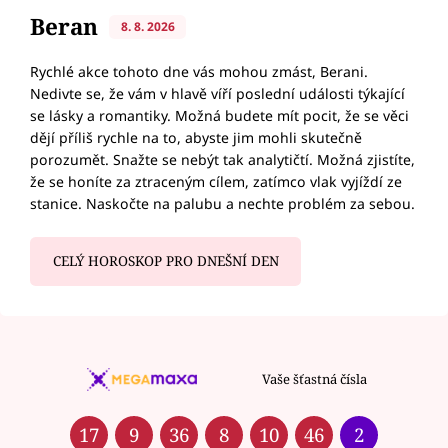
Beran
8. 8. 2026
Rychlé akce tohoto dne vás mohou zmást, Berani.
Nedivte se, že vám v hlavě víří poslední události týkající
se lásky a romantiky. Možná budete mít pocit, že se věci
dějí příliš rychle na to, abyste jim mohli skutečně
porozumět. Snažte se nebýt tak analytičtí. Možná zjistíte,
že se honíte za ztraceným cílem, zatímco vlak vyjíždí ze
stanice. Naskočte na palubu a nechte problém za sebou.
CELÝ HOROSKOP PRO DNEŠNÍ DEN
Vaše šťastná čísla
17
9
36
8
10
46
2