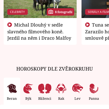
CELEBRITY
SERIÁLY A FIL
8 fotografií
Michal Dlouhý v sedle
Tuna se chtěl vrátit domů.
slavného filmového koně.
Zarazilo ho
Jezdil na něm i Draco Malfoy
smlouvě př
zemřít
HOROSKOPY DLE ZVĚROKRUHU
Beran
Býk
Blíženci
Rak
Lev
Panna
V