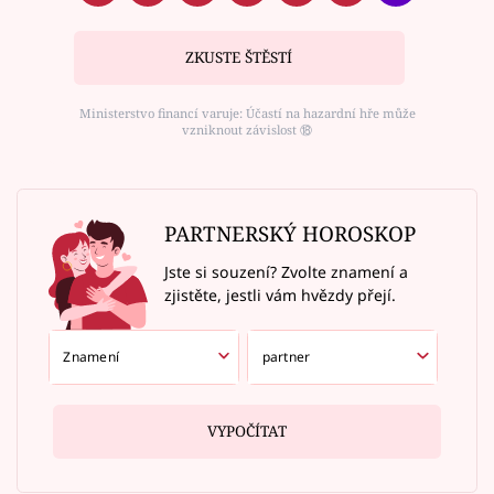
ZKUSTE ŠTĚSTÍ
Ministerstvo financí varuje: Účastí na hazardní hře může
vzniknout závislost ⑱
PARTNERSKÝ HOROSKOP
Jste si souzení? Zvolte znamení a
zjistěte, jestli vám hvězdy přejí.
VYPOČÍTAT