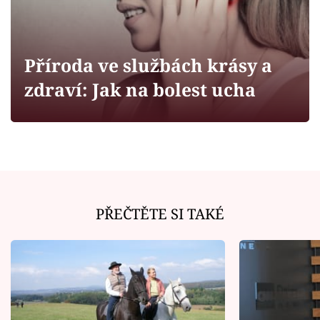
Horoskopy
Sledujte prima+
Příroda ve službách krásy a
Filmový festival Karlovy Vary
zdraví: Jak na bolest ucha
Pořady
Mámy sobě
Přihlášení
PŘEČTĚTE SI TAKÉ
Sledujte nás