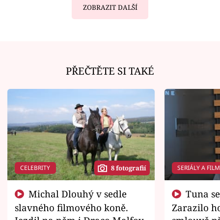
ZOBRAZIT DALŠÍ
PŘEČTĚTE SI TAKÉ
CELEBRITY
SERIÁLY A FIL
8 fotografií
Michal Dlouhý v sedle
Tuna se chtěl vrátit domů.
slavného filmového koně.
Zarazilo ho