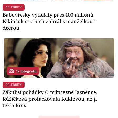
CELEBRITY
Babovřesky vydělaly přes 100 milionů.
Kikinčuk si v nich zahrál s manželkou i
dcerou
12 fotografií
CELEBRITY
Zákulisí pohádky O princezně Jasněnce.
Růžičková profackovala Kuklovou, až jí
tekla krev