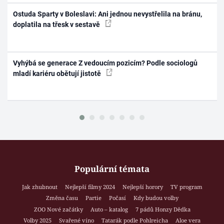
Ostuda Sparty v Boleslavi: Ani jednou nevystřelila na bránu,
doplatila na třesk v sestavě
Vyhýbá se generace Z vedoucím pozicím? Podle sociologů
mladí kariéru obětují jistotě
Populární témata
Jak zhubnout
Nejlepší filmy 2024
Nejlepší horory
TV program
Změna času
Partie
Počasí
Kdy budou volby
ZOO Nové začátky
Auto – katalog
7 pádů Honzy Dědka
Volby 2025
Svařené víno
Tatarák podle Pohlreicha
Aloe vera