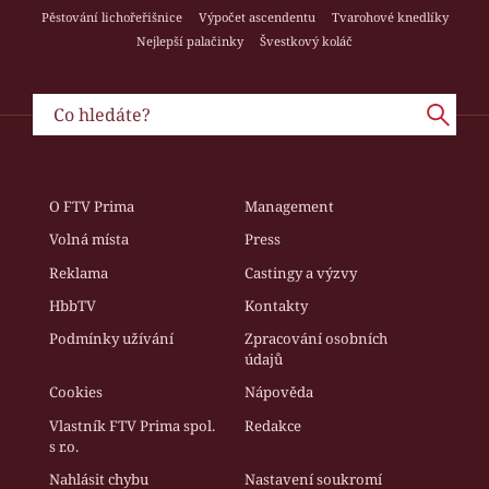
Pěstování lichořeřišnice
Výpočet ascendentu
Tvarohové knedlíky
Nejlepší palačinky
Švestkový koláč
O FTV Prima
Management
Volná místa
Press
Reklama
Castingy a výzvy
HbbTV
Kontakty
Podmínky užívání
Zpracování osobních
údajů
Cookies
Nápověda
Vlastník FTV Prima spol.
Redakce
s r.o.
Nahlásit chybu
Nastavení soukromí