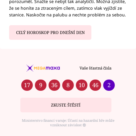
porozumět. Snažte se nebýt tak analytičtí. Možná zjistíte,
že se honíte za ztraceným cílem, zatímco vlak vyjíždí ze
stanice. Naskočte na palubu a nechte problém za sebou.
CELÝ HOROSKOP PRO DNEŠNÍ DEN
Vaše šťastná čísla
17
9
36
8
10
46
2
ZKUSTE ŠTĚSTÍ
Ministerstvo financí varuje: Účastí na hazardní hře může
vzniknout závislost ⑱