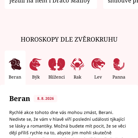
Jezdil na něm i Draco Malfoy
smlouvě př
zemřít
HOROSKOPY DLE ZVĚROKRUHU
Beran
Býk
Blíženci
Rak
Lev
Panna
V
Beran
8. 8. 2026
Rychlé akce tohoto dne vás mohou zmást, Berani.
Nedivte se, že vám v hlavě víří poslední události týkající
se lásky a romantiky. Možná budete mít pocit, že se věci
dějí příliš rychle na to, abyste jim mohli skutečně