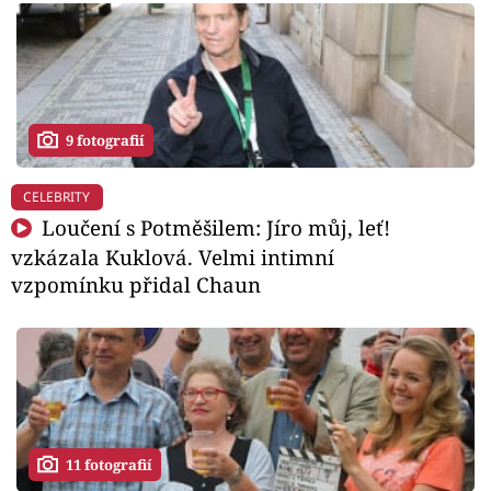
9 fotografií
CELEBRITY
Loučení s Potměšilem: Jíro můj, leť!
vzkázala Kuklová. Velmi intimní
vzpomínku přidal Chaun
11 fotografií