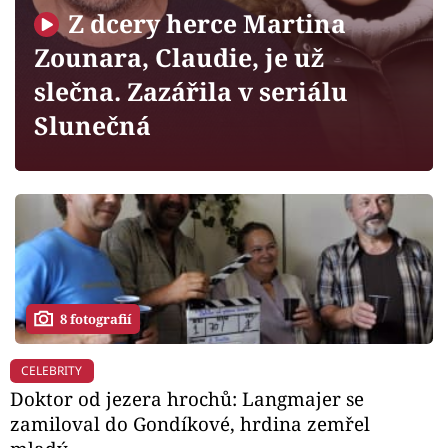
Horoskopy
Z dcery herce Martina
Sledujte prima+
Zounara, Claudie, je už
slečna. Zazářila v seriálu
Filmový festival Karlovy Vary
Slunečná
Pořady
Mámy sobě
Přihlášení
8 fotografií
Sledujte nás
CELEBRITY
Doktor od jezera hrochů: Langmajer se
zamiloval do Gondíkové, hrdina zemřel