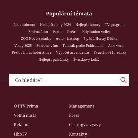
Populární témata
Jak zhubnout
Nejlepší filmy 2024
Nejlepší horory
TV program
Změna času
Partie
Počasí
Kdy budou volby
ZOO Nové začátky
Auto – katalog
7 pádů Honzy Dědka
Volby 2025
Svařené víno
Tatarák podle Pohlreicha
Aloe vera
Pěstování lichořeřišnice
Výpočet ascendentu
Tvarohové knedlíky
Nejlepší palačinky
Švestkový koláč
O FTV Prima
Management
Volná místa
Press
Reklama
Castingy a výzvy
HbbTV
Kontakty