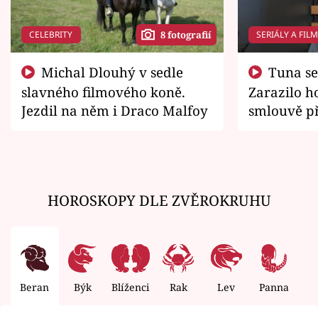
CELEBRITY
SERIÁLY A FIL
8 fotografií
Michal Dlouhý v sedle
Tuna se chtěl vrátit domů.
slavného filmového koně.
Zarazilo ho
Jezdil na něm i Draco Malfoy
smlouvě př
zemřít
HOROSKOPY DLE ZVĚROKRUHU
Beran
Býk
Blíženci
Rak
Lev
Panna
V