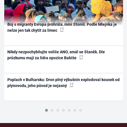
Boj s migranty Evropa prohrála, míní Stoniš. Podle Mlejnka je
nelze jen tak chytit za límec
Nikdy nezpochybňujte voliče ANO, smál se Staněk. Dle
průzkumu mají za lídra opozice Babiše
Poplach v Bulharsku: Dron plný výbušnin explodoval kousek od
plynovodu, jeho původ je nejasný