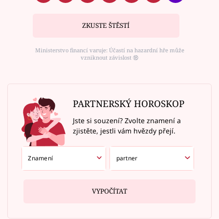
ZKUSTE ŠTĚSTÍ
Ministerstvo financí varuje: Účastí na hazardní hře může
vzniknout závislost ⑱
PARTNERSKÝ HOROSKOP
Jste si souzení? Zvolte znamení a
zjistěte, jestli vám hvězdy přejí.
VYPOČÍTAT