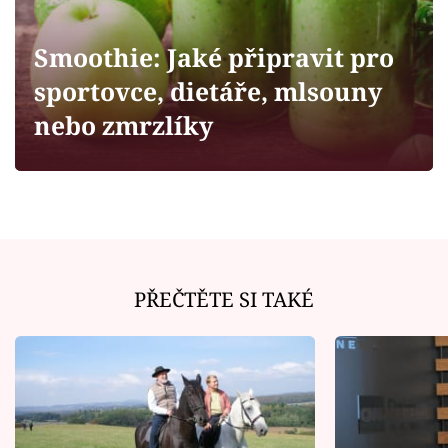
Horoskopy
Sledujte prima+
Smoothie: Jaké připravit pro
sportovce, dietáře, mlsouny
Filmový festival Karlovy Vary
nebo zmrzlíky
Pořady
Mámy sobě
Přihlášení
PŘEČTĚTE SI TAKÉ
Sledujte nás