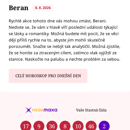
Beran
8. 8. 2026
Rychlé akce tohoto dne vás mohou zmást, Berani.
Nedivte se, že vám v hlavě víří poslední události týkající
se lásky a romantiky. Možná budete mít pocit, že se věci
dějí příliš rychle na to, abyste jim mohli skutečně
porozumět. Snažte se nebýt tak analytičtí. Možná zjistíte,
že se honíte za ztraceným cílem, zatímco vlak vyjíždí ze
stanice. Naskočte na palubu a nechte problém za sebou.
CELÝ HOROSKOP PRO DNEŠNÍ DEN
Vaše šťastná čísla
17
9
36
8
10
46
2