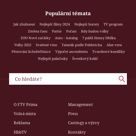
Populární témata
Jak zhubnout
Nejlepší filmy 2024
Nejlepší horory
TV program
Změna času
Partie
Počasí
Kdy budou volby
ZOO Nové začátky
Auto – katalog
7 pádů Honzy Dědka
Volby 2025
Svařené víno
Tatarák podle Pohlreicha
Aloe vera
Pěstování lichořeřišnice
Výpočet ascendentu
Tvarohové knedlíky
Nejlepší palačinky
Švestkový koláč
O FTV Prima
Management
Volná místa
Press
Reklama
Castingy a výzvy
HbbTV
Kontakty