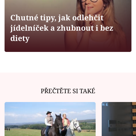
Horoskopy
Sledujte prima+
Chutné tipy, jak odlehčit
jídelníček a zhubnout i bez
Filmový festival Karlovy Vary
diety
Pořady
Mámy sobě
Přihlášení
PŘEČTĚTE SI TAKÉ
Sledujte nás