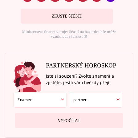
ZKUSTE ŠTĚSTÍ
Ministerstvo financí varuje: Účastí na hazardní hře může
vzniknout závislost ⑱
PARTNERSKÝ HOROSKOP
Jste si souzení? Zvolte znamení a
zjistěte, jestli vám hvězdy přejí.
VYPOČÍTAT