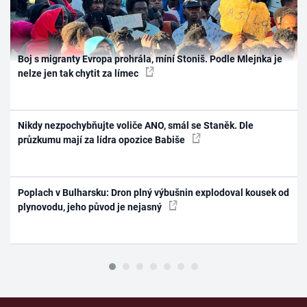
Boj s migranty Evropa prohrála, míní Stoniš. Podle Mlejnka je
nelze jen tak chytit za límec
Nikdy nezpochybňujte voliče ANO, smál se Staněk. Dle
průzkumu mají za lídra opozice Babiše
Poplach v Bulharsku: Dron plný výbušnin explodoval kousek od
plynovodu, jeho původ je nejasný