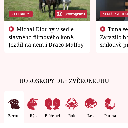
CELEBRITY
SERIÁLY A FIL
8 fotografií
Michal Dlouhý v sedle
Tuna se chtěl vrátit domů.
slavného filmového koně.
Zarazilo ho
Jezdil na něm i Draco Malfoy
smlouvě př
zemřít
HOROSKOPY DLE ZVĚROKRUHU
Beran
Býk
Blíženci
Rak
Lev
Panna
V