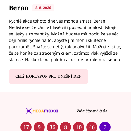
Beran
8. 8. 2026
Rychlé akce tohoto dne vás mohou zmást, Berani.
Nedivte se, že vám v hlavě víří poslední události týkající
se lásky a romantiky. Možná budete mít pocit, že se věci
dějí příliš rychle na to, abyste jim mohli skutečně
porozumět. Snažte se nebýt tak analytičtí. Možná zjistíte,
že se honíte za ztraceným cílem, zatímco vlak vyjíždí ze
stanice. Naskočte na palubu a nechte problém za sebou.
CELÝ HOROSKOP PRO DNEŠNÍ DEN
Vaše šťastná čísla
17
9
36
8
10
46
2