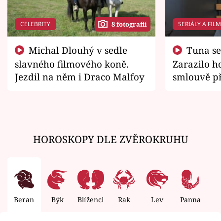
CELEBRITY
SERIÁLY A FIL
8 fotografií
Michal Dlouhý v sedle
Tuna se chtěl vrátit domů.
slavného filmového koně.
Zarazilo ho
Jezdil na něm i Draco Malfoy
smlouvě př
zemřít
HOROSKOPY DLE ZVĚROKRUHU
Beran
Býk
Blíženci
Rak
Lev
Panna
V