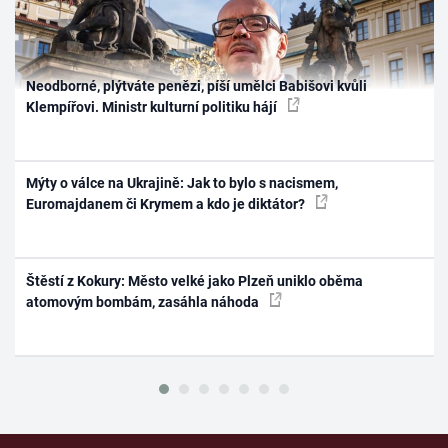
Neodborné, plýtváte penězi, píší umělci Babišovi kvůli
Klempířovi. Ministr kulturní politiku hájí
Mýty o válce na Ukrajině: Jak to bylo s nacismem,
Euromajdanem či Krymem a kdo je diktátor?
Štěstí z Kokury: Město velké jako Plzeň uniklo oběma
atomovým bombám, zasáhla náhoda