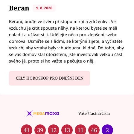
Beran
9. 8. 2026
Berani, buďte ve svém přístupu mírní a zdrženliví. Ve
vzduchu je cítit spousta něhy, na kterou byste se měli
naladit a užívat si ji. Udělejte něco pro zlepšení svého
domova. Usmiřte se s lidmi, se kterými žijete, a vyčistěte
vzduch, aby vztahy byly v budoucnu klidné. Do toho, aby
se váš domov stal útočištěm, jste investovali velkou část
svého já, proto si ho važte a pečujte o něj.
CELÝ HOROSKOP PRO DNEŠNÍ DEN
Vaše šťastná čísla
41
39
12
13
11
46
2