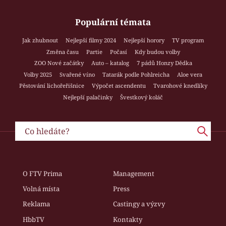
Populární témata
Jak zhubnout
Nejlepší filmy 2024
Nejlepší horory
TV program
Změna času
Partie
Počasí
Kdy budou volby
ZOO Nové začátky
Auto – katalog
7 pádů Honzy Dědka
Volby 2025
Svařené víno
Tatarák podle Pohlreicha
Aloe vera
Pěstování lichořeřišnice
Výpočet ascendentu
Tvarohové knedlíky
Nejlepší palačinky
Švestkový koláč
O FTV Prima
Management
Volná místa
Press
Reklama
Castingy a výzvy
HbbTV
Kontakty