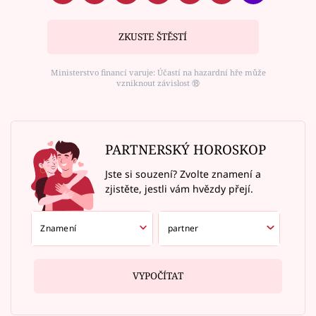
ZKUSTE ŠTĚSTÍ
Ministerstvo financí varuje: Účastí na hazardní hře může
vzniknout závislost ⑱
PARTNERSKÝ HOROSKOP
Jste si souzení? Zvolte znamení a
zjistěte, jestli vám hvězdy přejí.
VYPOČÍTAT