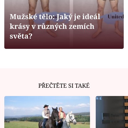
Horoskopy
Sledujte prima+
Mužské tělo: Jaký je ideál
krásy v různých zemích
Filmový festival Karlovy Vary
světa?
Pořady
Mámy sobě
Přihlášení
PŘEČTĚTE SI TAKÉ
Sledujte nás