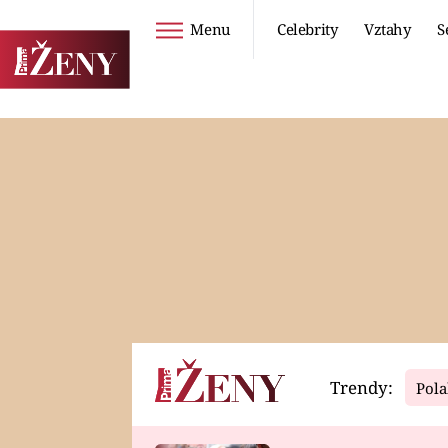
Menu
Celebrity
Vztahy
S
Seriály
Životní styl
ZOO
DIETY A HUBNUTÍ
PROSTŘENO!
CESTOVÁNÍ A
DOVOLENÁ
DUCH
ZDRAVÍ
Trendy:
Pola
Horoskopy
Video
ASTROČLÁNKY
SERIÁLY