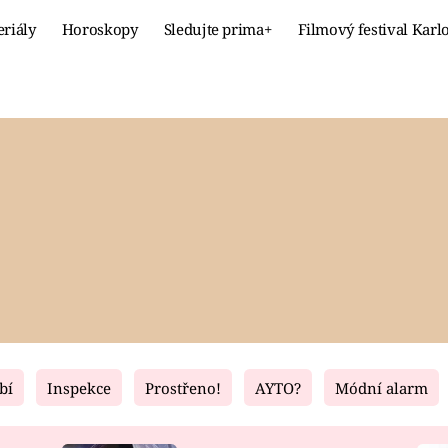
eriály
Horoskopy
Sledujte prima+
Filmový festival Karl
Celebrity
Recept
MÓDA A KRÁSA
HLAVNÍ JÍ
VZTAHY A SEX
SLADKÉ
PRIMA MAMINKA
ZDRAVÉ
bí
Inspekce
Prostřeno!
AYTO?
Módní alarm
Fresh
Living
RECEPTY
BYDLENÍ