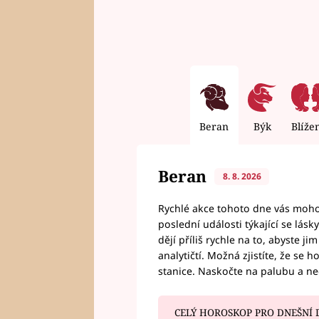
Beran
Býk
Blíže
Beran
8. 8. 2026
Rychlé akce tohoto dne vás mohou
poslední události týkající se lás
dějí příliš rychle na to, abyste 
analytičtí. Možná zjistíte, že se 
stanice. Naskočte na palubu a n
CELÝ HOROSKOP PRO DNEŠNÍ 