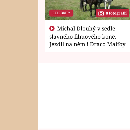
CELEBRITY
8 fotografií
Michal Dlouhý v sedle
slavného filmového koně.
Jezdil na něm i Draco Malfoy