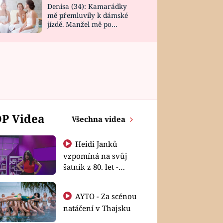
Denisa (34): Kamarádky
mě přemluvily k dámské
jízdě. Manžel mě po
návratu zaskočil
P Videa
Všechna videa
Heidi Janků
vzpomíná na svůj
šatník z 80. let -
Shopaholičky
AYTO - Za scénou
natáčení v Thajsku