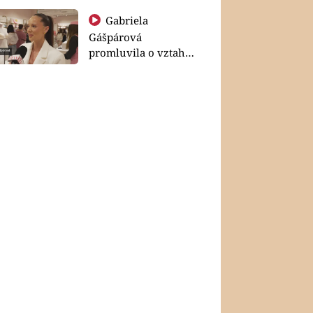
Gabriela
Gášpárová
promluvila o vztahu
a zakládání rodiny