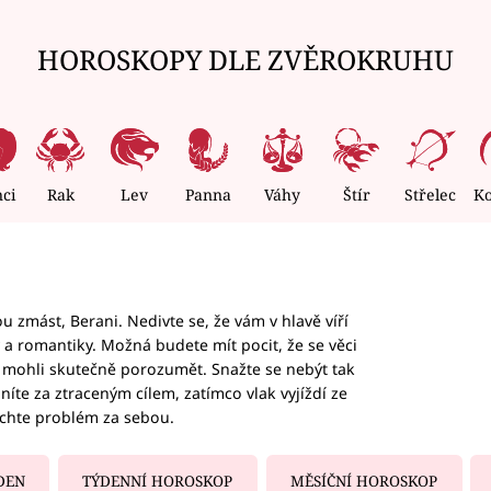
HOROSKOPY DLE ZVĚROKRUHU
nci
Rak
Lev
Panna
Váhy
Štír
Střelec
K
 zmást, Berani. Nedivte se, že vám v hlavě víří
ky a romantiky. Možná budete mít pocit, že se věci
jim mohli skutečně porozumět. Snažte se nebýt tak
honíte za ztraceným cílem, zatímco vlak vyjíždí ze
echte problém za sebou.
DEN
TÝDENNÍ HOROSKOP
MĚSÍČNÍ HOROSKOP