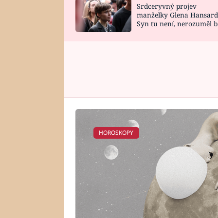
Srdceryvný projev
SNÁŘ
CELEBRITY
manželky Glena Hansard
Syn tu není, nerozuměl b
HOROSKOP NA
VAŘENÍ
tomu, vysvětlila
ROK 2023
HOROSKOPY