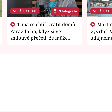
SERIÁLY A FILMY
SERIÁLY A FI
9 fotografií
Tuna se chtěl vrátit domů.
Martin Písařík jako
Zarazilo ho, když si ve
vyvrhel 
smlouvě přečetl, že může
údajnému
zemřít
je v nemil