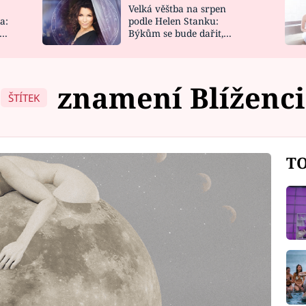
Velká věštba na srpen
NOVINKY
ZAHRADA
a:
podle Helen Stanku:
y
Býkům se bude dařit,
VIDEORECEPTY
DESIGN
Vodnáře čeká jízda
znamení Blíženci
ŠTÍTEK
TO