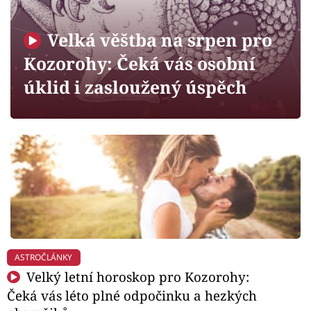
Horoskopy
Sledujte prima+
Velká věštba na srpen pro
Kozorohy: Čeká vás osobní
Filmový festival Karlovy Vary
úklid i zasloužený úspěch
Pořady
Mámy sobě
Přihlášení
Sledujte nás
ASTROČLÁNKY
Velký letní horoskop pro Kozorohy:
Čeká vás léto plné odpočinku a hezkých