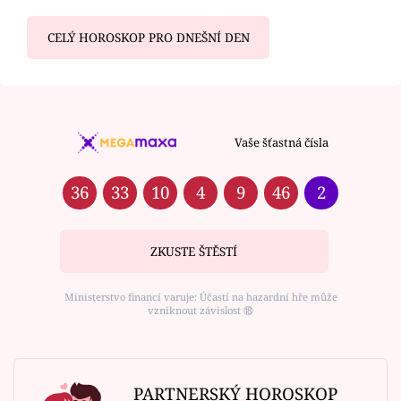
CELÝ HOROSKOP PRO DNEŠNÍ DEN
Vaše šťastná čísla
36
33
10
4
9
46
2
ZKUSTE ŠTĚSTÍ
Ministerstvo financí varuje: Účastí na hazardní hře může
vzniknout závislost ⑱
PARTNERSKÝ HOROSKOP