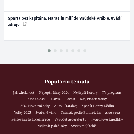
Sparta bez kapitána. Haraslín míří do Saúdské Arábie, uvádí
zdroje
Populární témata
Jak zhubnout
Nejlepší filmy 2024
Nejlepší horory
TV program
Změna času
Partie
Počasí
Kdy budou volby
ZOO Nové začátky
Auto – katalog
7 pádů Honzy Dědka
Volby 2025
Svařené víno
Tatarák podle Pohlreicha
Aloe vera
Pěstování lichořeřišnice
Výpočet ascendentu
Tvarohové knedlíky
Nejlepší palačinky
Švestkový koláč