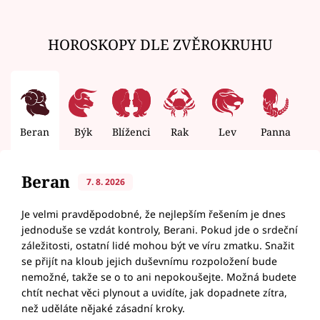
HOROSKOPY DLE ZVĚROKRUHU
Beran
Býk
Blíženci
Rak
Lev
Panna
V
Beran
7. 8. 2026
Je velmi pravděpodobné, že nejlepším řešením je dnes
jednoduše se vzdát kontroly, Berani. Pokud jde o srdeční
záležitosti, ostatní lidé mohou být ve víru zmatku. Snažit
se přijít na kloub jejich duševnímu rozpoložení bude
nemožné, takže se o to ani nepokoušejte. Možná budete
chtít nechat věci plynout a uvidíte, jak dopadnete zítra,
než uděláte nějaké zásadní kroky.