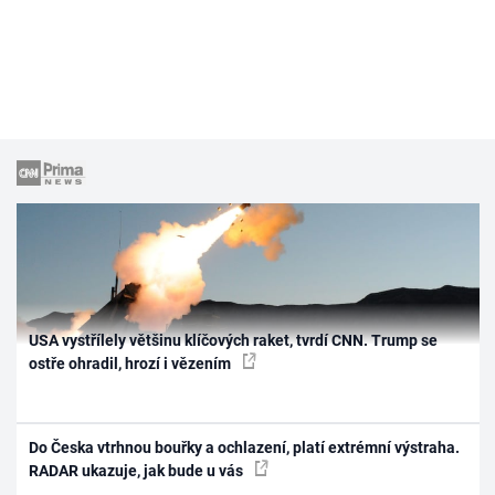
USA vystřílely většinu klíčových raket, tvrdí CNN. Trump se
ostře ohradil, hrozí i vězením
Do Česka vtrhnou bouřky a ochlazení, platí extrémní výstraha.
RADAR ukazuje, jak bude u vás