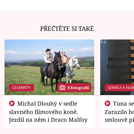
PŘEČTĚTE SI TAKÉ
CELEBRITY
SERIÁLY A FIL
8 fotografií
Michal Dlouhý v sedle
Tuna se chtěl vrátit domů.
slavného filmového koně.
Zarazilo ho
Jezdil na něm i Draco Malfoy
smlouvě př
zemřít