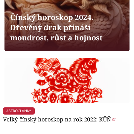
Horoskopy
Sledujte prima+
Čínský horoskop 2024.
Dřevěný drak přináší
Filmový festival Karlovy Vary
moudrost, růst a hojnost
Pořady
Mámy sobě
Přihlášení
Sledujte nás
ASTROČLÁNKY
Velký čínský horoskop na rok 2022: KŮŇ