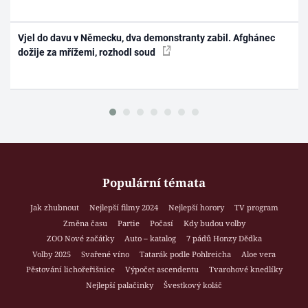
Vjel do davu v Německu, dva demonstranty zabil. Afghánec
dožije za mřížemi, rozhodl soud
Populární témata
Jak zhubnout
Nejlepší filmy 2024
Nejlepší horory
TV program
Změna času
Partie
Počasí
Kdy budou volby
ZOO Nové začátky
Auto – katalog
7 pádů Honzy Dědka
Volby 2025
Svařené víno
Tatarák podle Pohlreicha
Aloe vera
Pěstování lichořeřišnice
Výpočet ascendentu
Tvarohové knedlíky
Nejlepší palačinky
Švestkový koláč