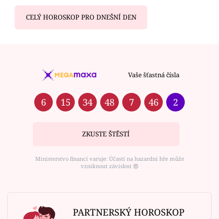
CELÝ HOROSKOP PRO DNEŠNÍ DEN
Vaše šťastná čísla
6
15
34
48
7
46
2
ZKUSTE ŠTĚSTÍ
Ministerstvo financí varuje: Účastí na hazardní hře může
vzniknout závislost ⑱
PARTNERSKÝ HOROSKOP