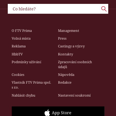
O FTV Prima
Management
Volná místa
Press
Reklama
Castingy a výzvy
HbbTV
Kontakty
Podmínky užívání
Zpracování osobních
údajů
Cookies
Nápověda
Vlastník FTV Prima spol.
Redakce
s r.o.
Nahlásit chybu
Nastavení soukromí
App Store