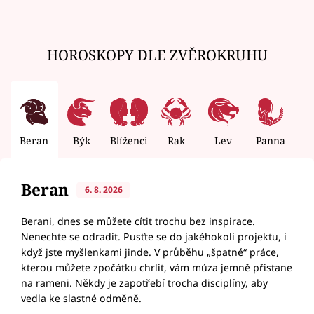
HOROSKOPY DLE ZVĚROKRUHU
Beran
Býk
Blíženci
Rak
Lev
Panna
V
Beran
6. 8. 2026
Berani, dnes se můžete cítit trochu bez inspirace.
Nenechte se odradit. Pusťte se do jakéhokoli projektu, i
když jste myšlenkami jinde. V průběhu „špatné“ práce,
kterou můžete zpočátku chrlit, vám múza jemně přistane
na rameni. Někdy je zapotřebí trocha disciplíny, aby
vedla ke slastné odměně.