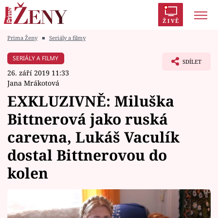
ŽIVĚ
Prima Ženy
■
Seriály a filmy
Trendy:
Polabí
Inspekce
Prostřeno!
AYTO?
SERIÁLY A FILMY
SDÍLET
Módní alarm
Zrádci
Proměny
26. září 2019 11:33
Jana Mrákotová
EXKLUZIVNĚ: Miluška
Bittnerová jako ruská
Témata
carevna, Lukáš Vaculík
Celebrity
dostal Bittnerovou do
kolen
Vztahy
Seriály