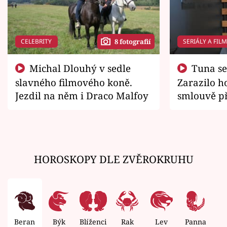
CELEBRITY
SERIÁLY A FIL
8 fotografií
Michal Dlouhý v sedle
Tuna se chtěl vrátit domů.
slavného filmového koně.
Zarazilo ho
Jezdil na něm i Draco Malfoy
smlouvě př
zemřít
HOROSKOPY DLE ZVĚROKRUHU
Beran
Býk
Blíženci
Rak
Lev
Panna
V