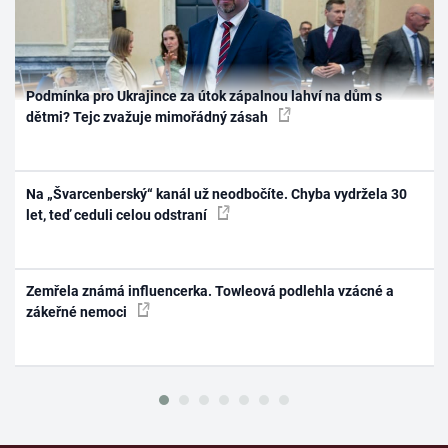
Podmínka pro Ukrajince za útok zápalnou lahví na dům s
dětmi? Tejc zvažuje mimořádný zásah
Na „Švarcenberský“ kanál už neodbočíte. Chyba vydržela 30
let, teď ceduli celou odstraní
Zemřela známá influencerka. Towleová podlehla vzácné a
zákeřné nemoci