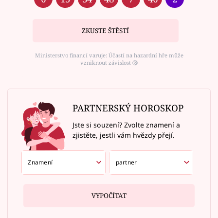
ZKUSTE ŠTĚSTÍ
Ministerstvo financí varuje: Účastí na hazardní hře může
vzniknout závislost ⑱
PARTNERSKÝ HOROSKOP
Jste si souzení? Zvolte znamení a
zjistěte, jestli vám hvězdy přejí.
VYPOČÍTAT