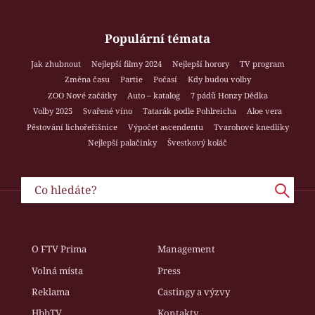
Populární témata
Jak zhubnout
Nejlepší filmy 2024
Nejlepší horory
TV program
Změna času
Partie
Počasí
Kdy budou volby
ZOO Nové začátky
Auto – katalog
7 pádů Honzy Dědka
Volby 2025
Svařené víno
Tatarák podle Pohlreicha
Aloe vera
Pěstování lichořeřišnice
Výpočet ascendentu
Tvarohové knedlíky
Nejlepší palačinky
Švestkový koláč
O FTV Prima
Management
Volná místa
Press
Reklama
Castingy a výzvy
HbbTV
Kontakty