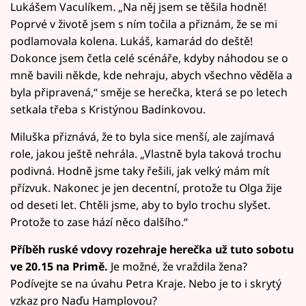
Lukášem Vaculíkem. „Na něj jsem se těšila hodně!
Poprvé v životě jsem s ním točila a přiznám, že se mi
podlamovala kolena. Lukáš, kamarád do deště!
Dokonce jsem četla celé scénáře, kdyby náhodou se o
mně bavili někde, kde nehraju, abych všechno věděla a
byla připravená,“ směje se herečka, která se po letech
setkala třeba s Kristýnou Badinkovou.
Miluška přiznává, že to byla sice menší, ale zajímavá
role, jakou ještě nehrála. „Vlastně byla taková trochu
podivná. Hodně jsme taky řešili, jak velký mám mít
přízvuk. Nakonec je jen decentní, protože tu Olga žije
od deseti let. Chtěli jsme, aby to bylo trochu slyšet.
Protože to zase hází něco dalšího.“
Příběh ruské vdovy rozehraje herečka už tuto sobotu
ve 20.15 na Primě.
Je možné, že vraždila žena?
Podívejte se na úvahu Petra Kraje. Nebo je to i skrytý
vzkaz pro Naďu Hamplovou?