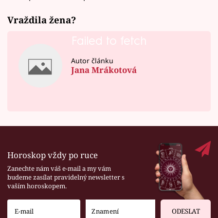
Vraždila žena?
Failed to fetch
Autor článku
Jana Mrákotová
Horoskop vždy po ruce
Zanechte nám váš e-mail a my vám
budeme zasílat pravidelný newsletter s
vaším horoskopem.
ODESLAT