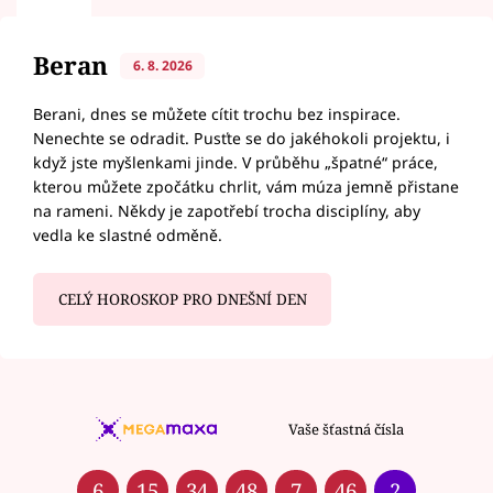
Beran
6. 8. 2026
Berani, dnes se můžete cítit trochu bez inspirace.
Nenechte se odradit. Pusťte se do jakéhokoli projektu, i
když jste myšlenkami jinde. V průběhu „špatné“ práce,
kterou můžete zpočátku chrlit, vám múza jemně přistane
na rameni. Někdy je zapotřebí trocha disciplíny, aby
vedla ke slastné odměně.
CELÝ HOROSKOP PRO DNEŠNÍ DEN
Vaše šťastná čísla
6
15
34
48
7
46
2