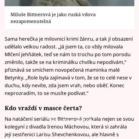
Miluše Bittnerová je jako ruská vdova
nezapomenutelná
Sama herečka je milovnicí krimi žánru, a tak jí obsazení
udělalo velkou radost. „Já jsem ta, co vždy milovala
Mlčení jehňátek, teď se nám to trochu po tom porodu
změnilo, takže se na kriminálku chvilku nepodívám,“
přiznává se smíchem novopečená maminka malé
Betynky. „Role byla zajímavá v tom, že se to celé nese v
duchu, kdy nevíte, zda jsem vrah, nebo oběť. Konec
neprozradím, to se musíte podívat.“
Kdo vraždí v masce čerta?
Na natáčení seriálu se Bittnerová potkala nejen se svou
Failed to fetch
kolegyní z divadla Irenou Máchovou, která si zahrála
její sestřenici Larisu Shevchenkovou, ale hlavně s