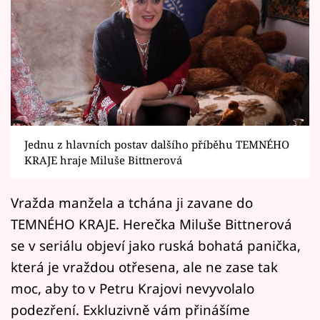
Horoskopy
Sledujte prima+
Filmový festival Karlovy Vary
Pořady
Mámy sobě
Jednu z hlavních postav dalšího příběhu TEMNÉHO
KRAJE hraje Miluše Bittnerová
Přihlášení
Vražda manžela a tchána ji zavane do
TEMNÉHO KRAJE. Herečka Miluše Bittnerová
Sledujte nás
se v seriálu objeví jako ruská bohatá panička,
která je vraždou otřesena, ale ne zase tak
moc, aby to v Petru Krajovi nevyvolalo
podezření. Exkluzivně vám přinášíme