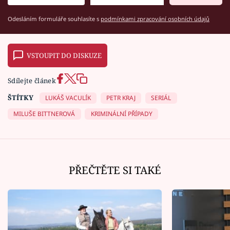
Odesláním formuláře souhlasíte s
podmínkami zpracování osobních údajů
VSTOUPIT DO DISKUZE
Sdílejte článek
ŠTÍTKY
LUKÁŠ VACULÍK
PETR KRAJ
SERIÁL
MILUŠE BITTNEROVÁ
KRIMINÁLNÍ PŘÍPADY
PŘEČTĚTE SI TAKÉ