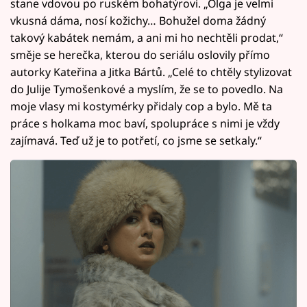
stane vdovou po ruském bohatýrovi. „Olga je velmi
vkusná dáma, nosí kožichy… Bohužel doma žádný
takový kabátek nemám, a ani mi ho nechtěli prodat,“
směje se herečka, kterou do seriálu oslovily přímo
autorky Kateřina a Jitka Bártů. „Celé to chtěly stylizovat
do Julije Tymošenkové a myslím, že se to povedlo. Na
moje vlasy mi kostymérky přidaly cop a bylo. Mě ta
práce s holkama moc baví, spolupráce s nimi je vždy
zajímavá. Teď už je to potřetí, co jsme se setkaly.“