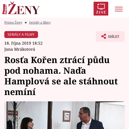
ŽIVĚ
Prima Ženy
■
Seriály a filmy
Trendy:
Polabí
Inspekce
Prostřeno!
AYTO?
SERIÁLY A FILMY
SDÍLET
Módní alarm
Zrádci
Proměny
18. října 2019 18:52
Jana Mrákotová
Rosťa Kořen ztrácí půdu
pod nohama. Naďa
Témata
Hamplová se ale stáhnout
Celebrity
nemíní
Vztahy
Seriály