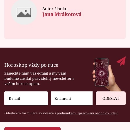
Autor článku
Jana Mrákotová
Horoskop vždy po ruce
Zanechte nám váš e-mail a my vám
budeme zasílat pravidelný newsletter s
vaším horoskopem.
ODESLAT
Odesláním formuláře souhlasíte s
podmínkami zpracování osobních údajů