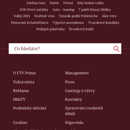
Změna času
Partie
Počasí
Kdy budou volby
ZOO Nové začátky
Auto – katalog
7 pádů Honzy Dědka
Volby 2025
Svařené víno
Tatarák podle Pohlreicha
Aloe vera
Pěstování lichořeřišnice
Výpočet ascendentu
Tvarohové knedlíky
Nejlepší palačinky
Švestkový koláč
O FTV Prima
Management
Volná místa
Press
Reklama
Castingy a výzvy
HbbTV
Kontakty
Podmínky užívání
Zpracování osobních
údajů
Cookies
Nápověda