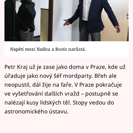
Horoskopy
Sledujte prima+
Filmový festival Karlovy Vary
Pořady
Napětí mezi Naďou a Rosťo narůstá.
Mámy sobě
Petr Kraj už je zase jako doma v Praze, kde už
úřaduje jako nový šéf mordparty. Břeh ale
Přihlášení
neopustil, dál žije na faře. V Praze pokračuje
ve vyšetřování dalších vražd – postupně se
Sledujte nás
nalézají kusy lidských těl. Stopy vedou do
astronomického ústavu.