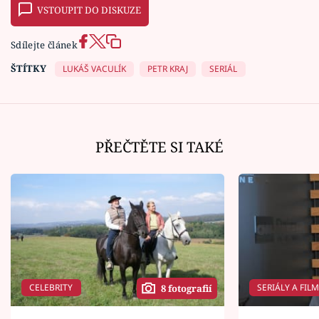
VSTOUPIT DO DISKUZE
Sdílejte článek
ŠTÍTKY
LUKÁŠ VACULÍK
PETR KRAJ
SERIÁL
PŘEČTĚTE SI TAKÉ
CELEBRITY
SERIÁLY A FIL
8 fotografií