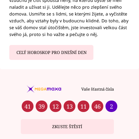
vzduchu je cítit spousta něhy, na kterou byste se měli
naladit a užívat si ji. Udělejte něco pro zlepšení svého
domova. Usmiřte se s lidmi, se kterými žijete, a vyčistěte
vzduch, aby vztahy byly v budoucnu klidné. Do toho, aby
se váš domov stal útočištěm, jste investovali velkou část
svého já, proto si ho važte a pečujte o něj.
CELÝ HOROSKOP PRO DNEŠNÍ DEN
Vaše šťastná čísla
41
39
12
13
11
46
2
ZKUSTE ŠTĚSTÍ