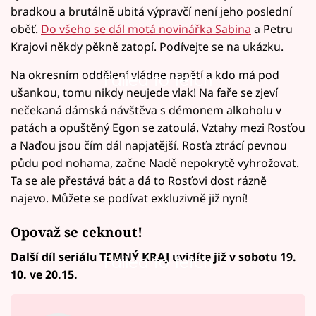
bradkou a brutálně ubitá výpravčí není jeho poslední
oběť.
Do všeho se dál motá novinářka Sabina
a Petru
Krajovi někdy pěkně zatopí. Podívejte se na ukázku.
Na okresním oddělení vládne napětí a kdo má pod
Failed to fetch
ušankou, tomu nikdy neujede vlak! Na faře se zjeví
nečekaná dámská návštěva s démonem alkoholu v
patách a opuštěný Egon se zatoulá. Vztahy mezi Rosťou
a Naďou jsou čím dál napjatější. Rosťa ztrácí pevnou
půdu pod nohama, začne Nadě nepokrytě vyhrožovat.
Ta se ale přestává bát a dá to Rosťovi dost rázně
najevo. Můžete se podívat exkluzivně již nyní!
Opovaž se ceknout!
Další díl seriálu TEMNÝ KRAJ uvidíte již v sobotu 19.
Failed to fetch
10. ve 20.15.