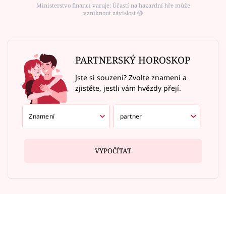
Ministerstvo financí varuje: Účastí na hazardní hře může
vzniknout závislost ⑱
PARTNERSKÝ HOROSKOP
Jste si souzení? Zvolte znamení a
zjistěte, jestli vám hvězdy přejí.
VYPOČÍTAT