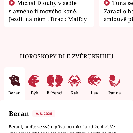
Michal Dlouhý v sedle
Tuna se chtěl vrátit domů.
slavného filmového koně.
Zarazilo ho
Jezdil na něm i Draco Malfoy
smlouvě př
zemřít
HOROSKOPY DLE ZVĚROKRUHU
Beran
Býk
Blíženci
Rak
Lev
Panna
V
Beran
9. 8. 2026
Berani, buďte ve svém přístupu mírní a zdrženliví. Ve