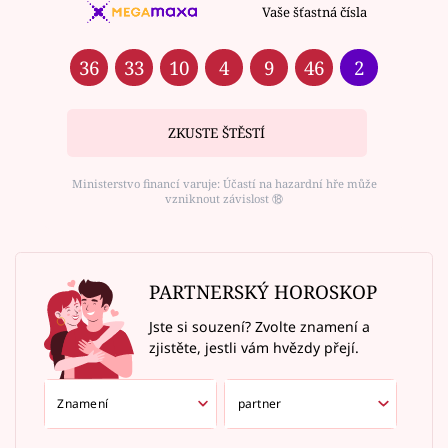
Vaše šťastná čísla
36
33
10
4
9
46
2
ZKUSTE ŠTĚSTÍ
Ministerstvo financí varuje: Účastí na hazardní hře může
vzniknout závislost ⑱
PARTNERSKÝ HOROSKOP
Jste si souzení? Zvolte znamení a
zjistěte, jestli vám hvězdy přejí.