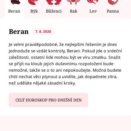
Beran
Býk
Blíženci
Rak
Lev
Panna
V
Beran
7. 8. 2026
Je velmi pravděpodobné, že nejlepším řešením je dnes
jednoduše se vzdát kontroly, Berani. Pokud jde o srdeční
záležitosti, ostatní lidé mohou být ve víru zmatku. Snažit
se přijít na kloub jejich duševnímu rozpoložení bude
nemožné, takže se o to ani nepokoušejte. Možná budete
chtít nechat věci plynout a uvidíte, jak dopadnete zítra,
než uděláte nějaké zásadní kroky.
CELÝ HOROSKOP PRO DNEŠNÍ DEN