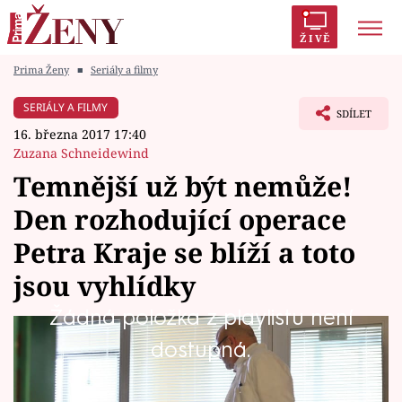
ŽIVĚ
Prima Ženy
■
Seriály a filmy
Trendy:
Polabí
Inspekce
Prostřeno!
AYTO?
SERIÁLY A FILMY
SDÍLET
Módní alarm
Zrádci
Proměny
16. března 2017 17:40
Zuzana Schneidewind
Temnější už být nemůže!
Den rozhodující operace
Témata
Petra Kraje se blíží a toto
Celebrity
jsou vyhlídky
Žádná položka z playlistu není
Vztahy
Zatímco ve většině rodin vrcholí přípravy na
dostupná.
Seriály
poklidné vánoční svátky, Petr Kraj se ze všech
sil snaží odhalit, kdo je „ohnivou ženou“, o níž