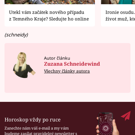
Utekl vám začátek nového případu
Ironie osudu.
z Temného Kraje? Sledujte ho online
život muž, k
(schneidy)
Autor článku
Zuzana Schneidewind
Všechny články autora
Horoskop vždy po ruce
Zanechte nám váš e-mail a my vám
budeme zasílat pravidelný newsletter s