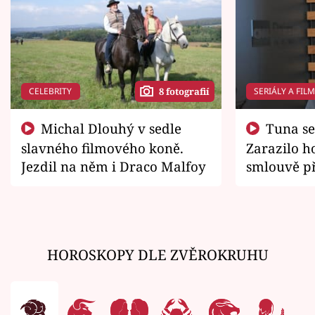
CELEBRITY
SERIÁLY A FIL
8 fotografií
Michal Dlouhý v sedle
Tuna se chtěl vrátit domů.
slavného filmového koně.
Zarazilo ho
Jezdil na něm i Draco Malfoy
smlouvě př
zemřít
HOROSKOPY DLE ZVĚROKRUHU