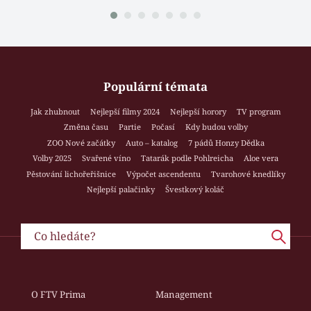
Populární témata
Jak zhubnout
Nejlepší filmy 2024
Nejlepší horory
TV program
Změna času
Partie
Počasí
Kdy budou volby
ZOO Nové začátky
Auto – katalog
7 pádů Honzy Dědka
Volby 2025
Svařené víno
Tatarák podle Pohlreicha
Aloe vera
Pěstování lichořeřišnice
Výpočet ascendentu
Tvarohové knedlíky
Nejlepší palačinky
Švestkový koláč
O FTV Prima
Management