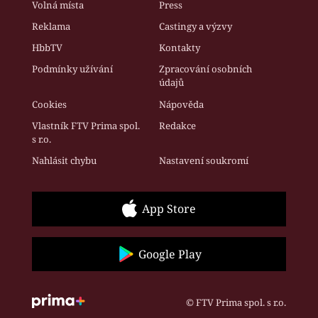
Volná místa
Press
Reklama
Castingy a výzvy
HbbTV
Kontakty
Podmínky užívání
Zpracování osobních
údajů
Cookies
Nápověda
Vlastník FTV Prima spol.
Redakce
s r.o.
Nahlásit chybu
Nastavení soukromí
App Store
Google Play
© FTV Prima spol. s r.o.