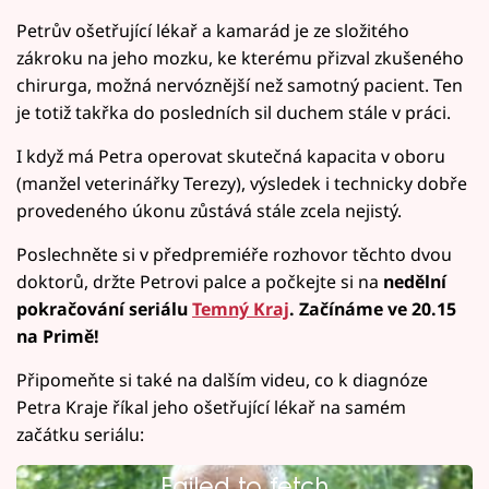
Petrův ošetřující lékař a kamarád je ze složitého
zákroku na jeho mozku, ke kterému přizval zkušeného
chirurga, možná nervóznější než samotný pacient. Ten
je totiž takřka do posledních sil duchem stále v práci.
I když má Petra operovat skutečná kapacita v oboru
(manžel veterinářky Terezy), výsledek i technicky dobře
provedeného úkonu zůstává stále zcela nejistý.
Poslechněte si v předpremiéře rozhovor těchto dvou
doktorů, držte Petrovi palce a počkejte si na
nedělní
pokračování seriálu
Temný Kraj
. Začínáme ve 20.15
na Primě!
Připomeňte si také na dalším videu, co k diagnóze
Petra Kraje říkal jeho ošetřující lékař na samém
začátku seriálu:
Failed to fetch