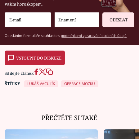
vaším horoskopem.
ODESLAT
Odesláním formuláře souhlasíte s
podmínkami zpracování osobních údajů
VSTOUPIT DO DISKUZE
Sdílejte článek
ŠTÍTKY
LUKÁŠ VACULÍK
OPERACE MOZKU
PŘEČTĚTE SI TAKÉ