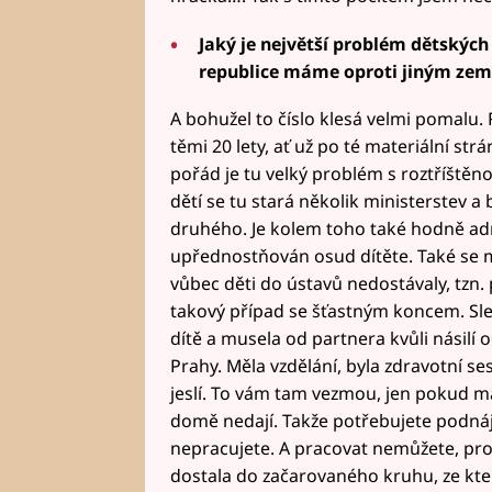
Jaký je největší problém dětskýc
republice máme oproti jiným zem
A bohužel to číslo klesá velmi pomalu.
těmi 20 lety, ať už po té materiální str
pořád je tu velký problém s roztříštěn
dětí se tu stará několik ministerstev 
druhého. Je kolem toho také hodně adm
upřednostňován osud dítěte. Také se m
vůbec děti do ústavů nedostávaly, tzn
takový případ se šťastným koncem. Sl
dítě a musela od partnera kvůli násilí o
Prahy. Měla vzdělání, byla zdravotní ses
jeslí. To vám tam vezmou, jen pokud m
domě nedají. Takže potřebujete podná
nepracujete. A pracovat nemůžete, pro
dostala do začarovaného kruhu, ze kte