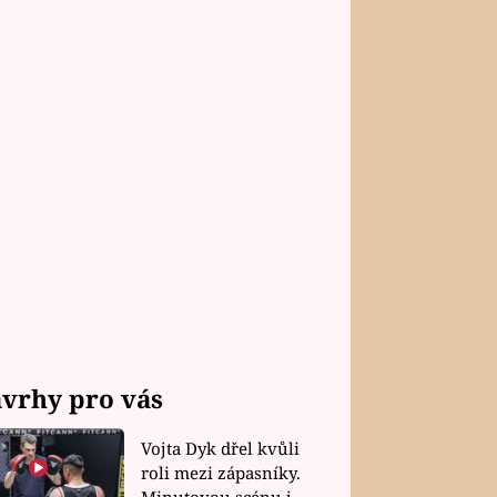
vrhy pro vás
Vojta Dyk dřel kvůli
roli mezi zápasníky.
Minutovou scénu jel