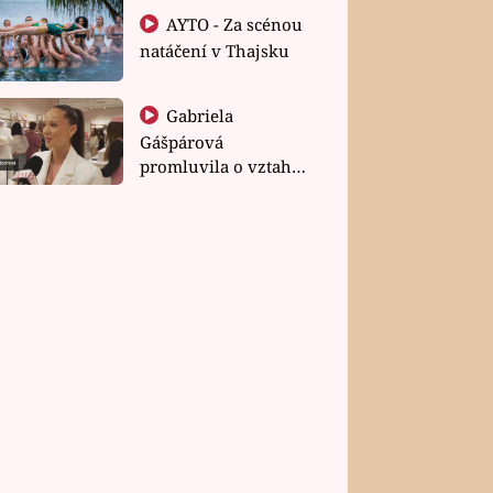
AYTO - Za scénou
natáčení v Thajsku
Gabriela
Gášpárová
promluvila o vztahu
a zakládání rodiny