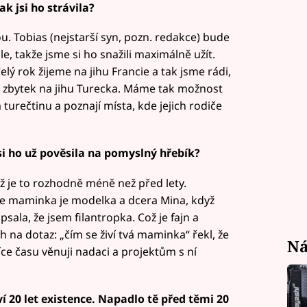
ak jsi ho strávila?
u. Tobias (nejstarší syn, pozn. redakce) bude
, takže jsme si ho snažili maximálně užít.
lý rok žijeme na jihu Francie a tak jsme rádi,
a zbytek na jihu Turecka. Máme tak možnost
a turečtinu a poznají místa, kde jejich rodiče
jsi ho už pověsila na pomyslný hřebík?
už je to rozhodně méně než před lety.
že maminka je modelka a dcera Mina, když
sala, že jsem filantropka. Což je fajn a
ch na dotaz: „čím se živí tvá maminka“ řekl, že
Ná
ce času věnuji nadaci a projektům s ní
 20 let existence. Napadlo tě před těmi 20