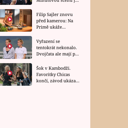
bez dubla
Filip Sajler znovu
před kamerou: Na
Primě ukáže
poctivou kuchyni i
rychlé recepty
Vyřazení se
tentokrát nekonalo.
Dvojčata ale mají po
uzavření třetí etapy
závodu nůž na krku
Šok v Kambodži.
Favoritky Chicas
končí, závod ukázal
svou nejtvrdší tvář