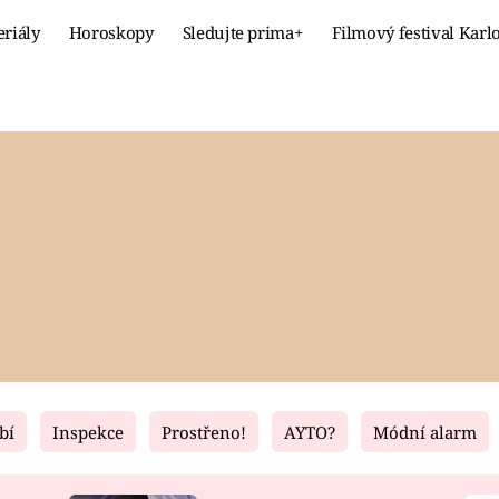
eriály
Horoskopy
Sledujte prima+
Filmový festival Karl
Celebrity
Recept
MÓDA A KRÁSA
HLAVNÍ JÍ
VZTAHY A SEX
SLADKÉ
PRIMA MAMINKA
ZDRAVÉ
bí
Inspekce
Prostřeno!
AYTO?
Módní alarm
Fresh
Living
RECEPTY
BYDLENÍ