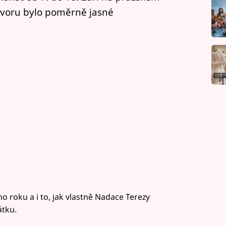
voru bylo poměrně jasné
ho roku a i to, jak vlastně Nadace Terezy
átku.