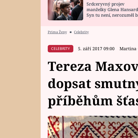
Srdceryvný projev
SNÁŘ
CELEBRITY
manželky Glena Hansard
Syn tu není, nerozuměl b
HOROSKOP NA
VAŘENÍ
tomu, vysvětlila
ROK 2023
Prima Ženy
■
Celebrity
5. září 2017 09:00
Martina
CELEBRITY
Tereza Maxov
dopsat smut
příběhům šťas