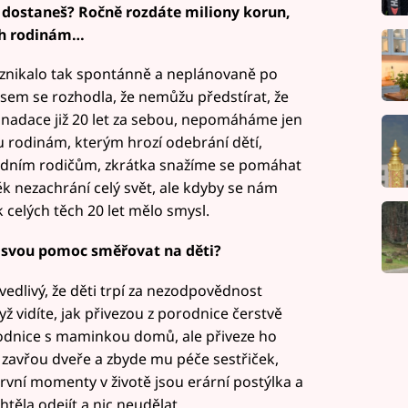
m dostaneš? Ročně rozdáte miliony korun,
ch rodinám…
znikalo tak spontánně a neplánovaně po
sem se rozhodla, že nemůžu předstírat, že
á nadace již 20 let za sebou, nepomáháme jen
u rodinám, kterým hrozí odebrání dětí,
dním rodičům, zkrátka snažíme se pomáhat
k nezachrání celý svět, ale kdyby se nám
k celých těch 20 let mělo smysl.
š svou pomoc směřovat na děti?
edlivý, že děti trpí za nezodpovědnost
yž vidíte, jak přivezou z porodnice čerstvě
odnice s maminkou domů, ale přiveze ho
 zavřou dveře a zbyde mu péče sestřiček,
rvní momenty v životě jsou erární postýlka a
těla odejít a nic neudělat.