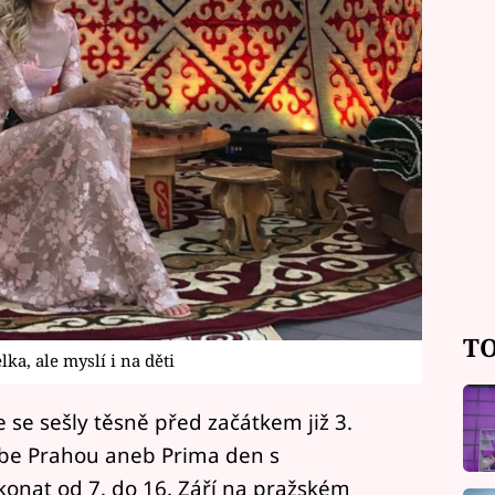
TO
a, ale myslí i na děti
se sešly těsně před začátkem již 3.
be Prahou aneb Prima den s
onat od 7. do 16. Září na pražském