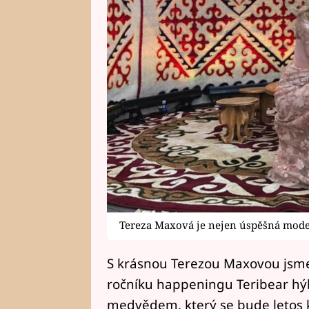
Tereza Maxová je nejen úspěšná modelk
S krásnou Terezou Maxovou jsme 
ročníku happeningu Teribear hý
medvědem, který se bude letos k