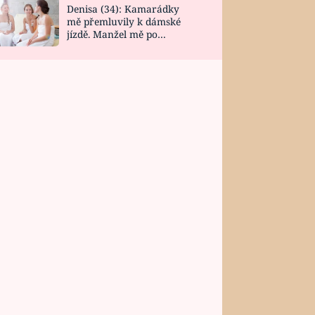
Denisa (34): Kamarádky
mě přemluvily k dámské
jízdě. Manžel mě po
návratu zaskočil