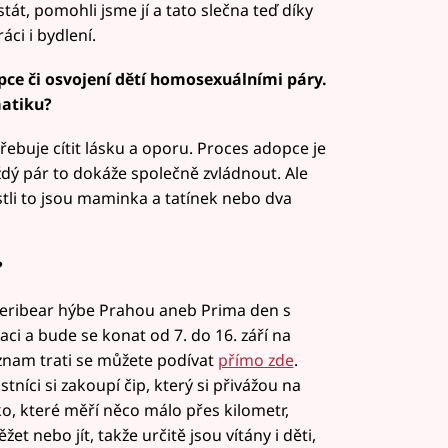
át, pomohli jsme jí a tato slečna teď díky
ci i bydlení.
opce či osvojení dětí homosexuálními páry.
matiku?
třebuje cítit lásku a oporu. Proces adopce je
dý pár to dokáže společně zvládnout. Ale
tli to jsou maminka a tatínek nebo dva
?
Teribear hýbe Prahou aneb Prima den s
i a bude se konat od 7. do 16. září na
znam trati se můžete podívat
přímo zde
.
tníci si zakoupí čip, který si přivážou na
ko, které měří něco málo přes kilometr,
et nebo jít, takže určitě jsou vítány i děti,