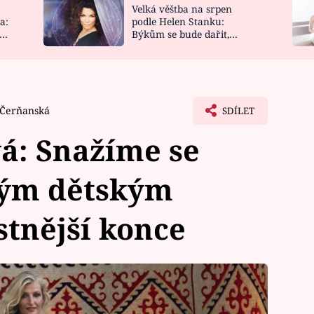
Velká věštba na srpen
NOVINKY
ZAHRADA
a:
podle Helen Stanku:
y
Býkům se bude dařit,
VIDEORECEPTY
DESIGN
Vodnáře čeká jízda
 Čerňanská
SDÍLET
á: Snažíme se
ným dětským
tnější konce