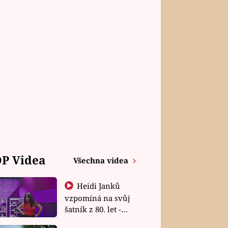
P Videa
Všechna videa
Heidi Janků
vzpomíná na svůj
šatník z 80. let -
Shopaholičky