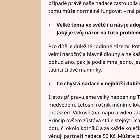
případě právě naše nadace zastoupila st
tomu může normálně fungovat – má prá
Velké téma ve světě i u nás je ad
Jaký je tvůj názor na tuto proble
Pro dítě je důležité rodinné zázemí. Po
velmi náročný a hlavně dlouhý a ne kaž
pokud ano, pak je podle mne jedno, jes
tatínci či dvě maminky.
Co chystá nadace v nejbližší době
I letos připravujeme velký happening 
medvědem. Letošní ročník měníme lokac
pražském Vítkově (na mapu a video zá
Princip ovšem zůstává stále stejný: Účas
botu či okolo kotníků a za každé koleč
věnují partneři nadace 50 Kč. Můžete běž