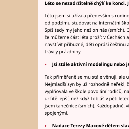
Léto se nezadržitelně chýlí ke konci. J
Léto jsem si užívala především s rodino
od podzimu studovat na internátní škole
Spíš tedy my jeho než on nás (smích). Ce
že můžeme část léta prožít v Čechách 
navštívit příbuzné, děti opráší češtinu 
trávily prázdniny.
Jsi stále aktivní modelingu nebo 
Tak přiměřeně se mu stále věnuji, ale 
Nejmladší syn by už rozhodně neřekl, 
vyplňovala ve škole povolání rodičů, nap
určitě lepší, než když Tobiáš v pěti lete
jsem tanečnice (smích). Každopádně, ví
spojenými.
Nadace Terezy Maxové dětem slaví