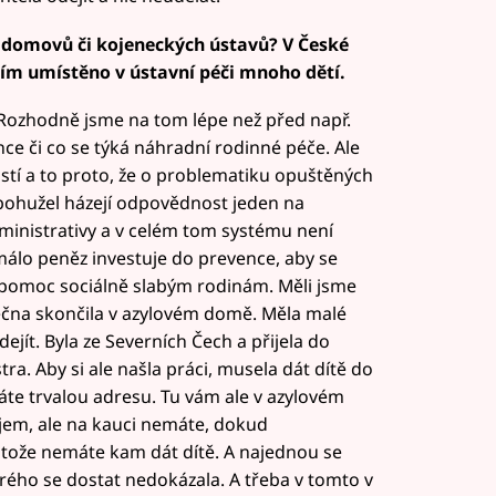
h domovů či kojeneckých ústavů? V České
ím umístěno v ústavní péči mnoho dětí.
 Rozhodně jsme na tom lépe než před např.
ánce či co se týká náhradní rodinné péče. Ale
ostí a to proto, že o problematiku opuštěných
a bohužel házejí odpovědnost jeden na
inistrativy a v celém tom systému není
álo peněz investuje do prevence, aby se
. pomoc sociálně slabým rodinám. Měli jsme
ečna skončila v azylovém domě. Měla malé
dejít. Byla ze Severních Čech a přijela do
tra. Aby si ale našla práci, musela dát dítě do
áte trvalou adresu. Tu vám ale v azylovém
jem, ale na kauci nemáte, dokud
tože nemáte kam dát dítě. A najednou se
rého se dostat nedokázala. A třeba v tomto v