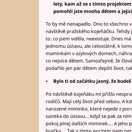
lety, kam až se s tímto projekte
pomohli jste mnoha dětem a jeji
To by mě nenapadlo. Ono to všechno v
návštěvě pražského kojeňáčku. Tehdy j
to, co jsem viděla, neexistuje. Dnes m
jednomu ústavu, ale celostátně, k tom
maminkám v azylových domech, náhra
co nejvíce dětem. Samozřejmě, že člově
podařilo jen pár dětem zlepšit život, ta
Bylo ti od začátku jasný, že bude
Po návštěvě kojeňáku mi přišlo nesprav
rodičů. Mají celý život před sebou. A kd
narozené miminko, které nejede z por
sanitka do ústavu… když se pak za ním
pokoj plnej dalších miminek…. A jeho p
hračka…. Tak s tímto pocitem jsem nech