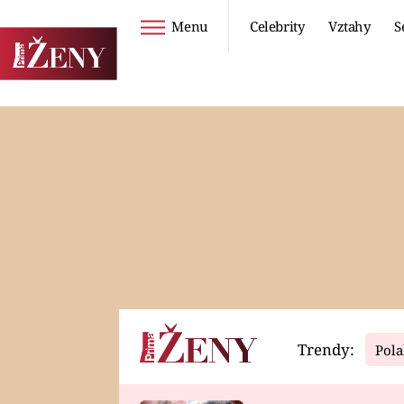
Menu
Celebrity
Vztahy
S
Seriály
Životní styl
ZOO
DIETY A HUBNUTÍ
PROSTŘENO!
CESTOVÁNÍ A
DOVOLENÁ
DUCH
ZDRAVÍ
Trendy:
Pola
Horoskopy
Video
ASTROČLÁNKY
SERIÁLY