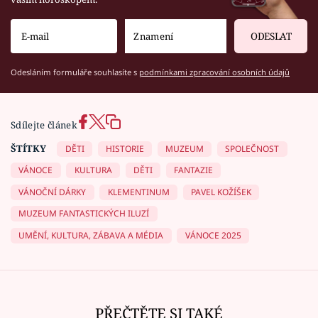
ODESLAT
Odesláním formuláře souhlasíte s
podmínkami zpracování osobních údajů
Sdílejte článek
ŠTÍTKY
DĚTI
HISTORIE
MUZEUM
SPOLEČNOST
VÁNOCE
KULTURA
DĚTI
FANTAZIE
VÁNOČNÍ DÁRKY
KLEMENTINUM
PAVEL KOŽÍŠEK
MUZEUM FANTASTICKÝCH ILUZÍ
UMĚNÍ, KULTURA, ZÁBAVA A MÉDIA
VÁNOCE 2025
PŘEČTĚTE SI TAKÉ