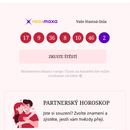
Vaše šťastná čísla
17
9
36
8
10
46
2
ZKUSTE ŠTĚSTÍ
Ministerstvo financí varuje: Účastí na hazardní hře může
vzniknout závislost ⑱
PARTNERSKÝ HOROSKOP
Jste si souzení? Zvolte znamení a
zjistěte, jestli vám hvězdy přejí.