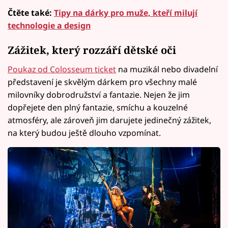
Čtěte také:
Tipy na dárky pro muže, kteří milují
technologie a design
Zážitek, který rozzáří dětské oči
Poukaz od Colosseum ticket
na muzikál nebo divadelní
představení je skvělým dárkem pro všechny malé
milovníky dobrodružství a fantazie. Nejen že jim
dopřejete den plný fantazie, smíchu a kouzelné
atmosféry, ale zároveň jim darujete jedinečný zážitek,
na který budou ještě dlouho vzpomínat.