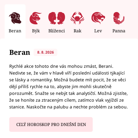
Beran
Býk
Blíženci
Rak
Lev
Panna
V
Beran
8. 8. 2026
Rychlé akce tohoto dne vás mohou zmást, Berani.
Nedivte se, že vám v hlavě víří poslední události týkající
se lásky a romantiky. Možná budete mít pocit, že se věci
dějí příliš rychle na to, abyste jim mohli skutečně
porozumět. Snažte se nebýt tak analytičtí. Možná zjistíte,
že se honíte za ztraceným cílem, zatímco vlak vyjíždí ze
stanice. Naskočte na palubu a nechte problém za sebou.
CELÝ HOROSKOP PRO DNEŠNÍ DEN