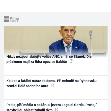
Nikdy nezpochybňujte voliče ANO, smál se Staněk. Dle
průzkumu mají za lídra opozice Babiše
Kolaps a fatální náraz do domu. Při nehodě na Ryhnovsku
zemřel řidič osobního auta
Peklo, píší média o požáru u jezera Lago di Garda. Prchají
stovky lidí, oblast zahalil dým