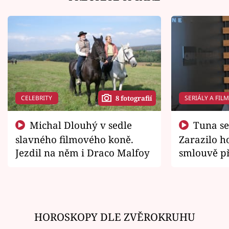
CELEBRITY
SERIÁLY A FIL
8 fotografií
Michal Dlouhý v sedle
Tuna se chtěl vrátit domů.
slavného filmového koně.
Zarazilo ho
Jezdil na něm i Draco Malfoy
smlouvě př
zemřít
HOROSKOPY DLE ZVĚROKRUHU