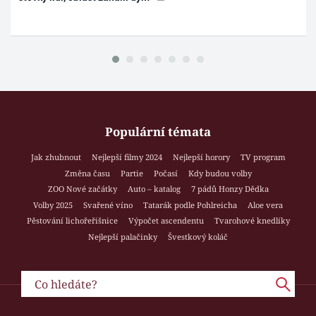
Populární témata
Jak zhubnout
Nejlepší filmy 2024
Nejlepší horory
TV program
Změna času
Partie
Počasí
Kdy budou volby
ZOO Nové začátky
Auto – katalog
7 pádů Honzy Dědka
Volby 2025
Svařené víno
Tatarák podle Pohlreicha
Aloe vera
Pěstování lichořeřišnice
Výpočet ascendentu
Tvarohové knedlíky
Nejlepší palačinky
Švestkový koláč