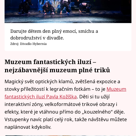
Darujte dětem den plný emocí, smíchu a
dobrodružství v divadle.
Zdroj: Divadlo Hybernia
Muzeum fantastických iluzí –
nejzábavnější muzeum plné triků
Magický svět optických klamů, zvětšená expozice a
stovky příležitostí k legračním fotkám – to je
Muzeum
fantastických iluzí Pavla Kožíška
. Děti si tu užijí
interaktivní zóny, velkoformátové trikové obrazy i
efekty, které je vtáhnou přímo do „kouzelného“ děje.
Vstupenky navíc platí celý rok, takže návštěvu můžete
naplánovat kdykoliv.