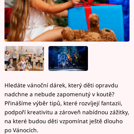
Horoskopy
Sledujte prima+
Filmový festival Karlovy Vary
Pořady
Mámy sobě
Přihlášení
Hledáte vánoční dárek, který děti opravdu
nadchne a nebude zapomenutý v koutě?
Sledujte nás
Přinášíme výběr tipů, které rozvíjejí fantazii,
podpoří kreativitu a zároveň nabídnou zážitky,
na které budou děti vzpomínat ještě dlouho
po Vánocích.