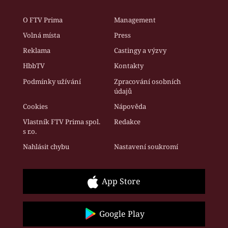
O FTV Prima
Management
Volná místa
Press
Reklama
Castingy a výzvy
HbbTV
Kontakty
Podmínky užívání
Zpracování osobních
údajů
Cookies
Nápověda
Vlastník FTV Prima spol.
Redakce
s r.o.
Nahlásit chybu
Nastavení soukromí
App Store
Google Play