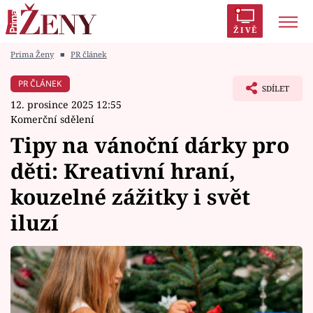
ŽIVĚ
Prima Ženy
■
PR článek
Trendy:
Polabí
Inspekce
Prostřeno!
AYTO?
PR ČLÁNEK
SDÍLET
Módní alarm
Zrádci
Proměny
12. prosince 2025 12:55
Komerční sdělení
Tipy na vánoční dárky pro
děti: Kreativní hraní,
Témata
kouzelné zážitky i svět
Celebrity
iluzí
Vztahy
Seriály