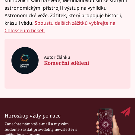
knihovních sálů na světě, Meridiánovou síň se starými
astronomickými přístroji i výstup na vyhlídku
Astronomické věže. Zážitek, který propojuje historii,
krásu i vědu.
Spoustu dalších zážitků vybírejte na
Colosseum ticket.
Autor článku
Komerční sdělení
Horoskop vždy po ruce
Zanechte nám váš e-mail a my vám
budeme zasílat pravidelný newsletter s
vaším horoskopem.