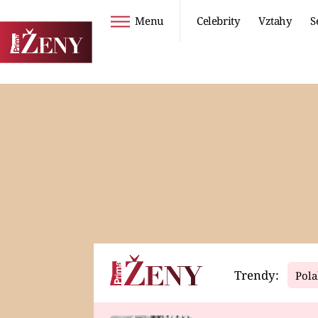
Menu
Celebrity
Vztahy
S
Seriály
Životní styl
ZOO
DIETY A HUBNUTÍ
PROSTŘENO!
CESTOVÁNÍ A
DOVOLENÁ
DUCH
ZDRAVÍ
Trendy:
Pola
Horoskopy
Video
ASTROČLÁNKY
SERIÁLY