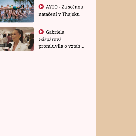
AYTO - Za scénou
natáčení v Thajsku
Gabriela
Gášpárová
promluvila o vztahu
a zakládání rodiny