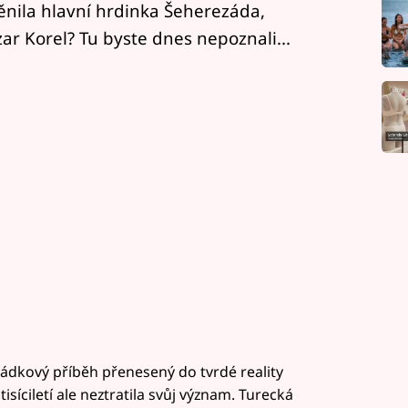
měnila hlavní hrdinka Šeherezáda,
ar Korel? Tu byste dnes nepoznali...
ádkový příběh přenesený do tvrdé reality
síciletí ale neztratila svůj význam. Turecká