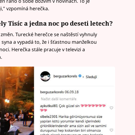
den ráno o sobě dozvím v novinách. To je
uji," vzpomíná herečka.
y Tisíc a jedna noc po deseti letech?
 změn. Turecké herečce se naštěstí vyhnuly
u syna a vypadá to, že i šťastnou manželkou
oci. Herečka stále pracuje v televizi a
.