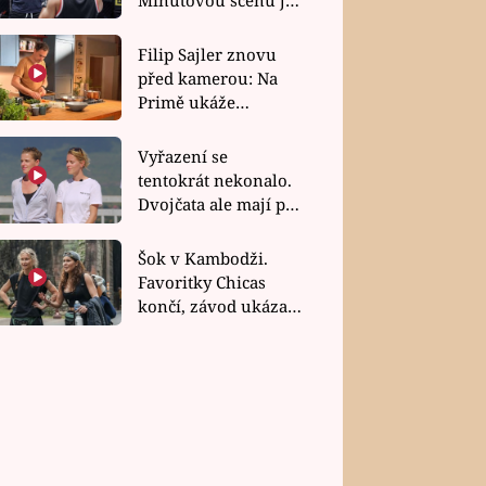
bez dubla
Filip Sajler znovu
před kamerou: Na
Primě ukáže
poctivou kuchyni i
rychlé recepty
Vyřazení se
tentokrát nekonalo.
Dvojčata ale mají po
uzavření třetí etapy
závodu nůž na krku
Šok v Kambodži.
Favoritky Chicas
končí, závod ukázal
svou nejtvrdší tvář