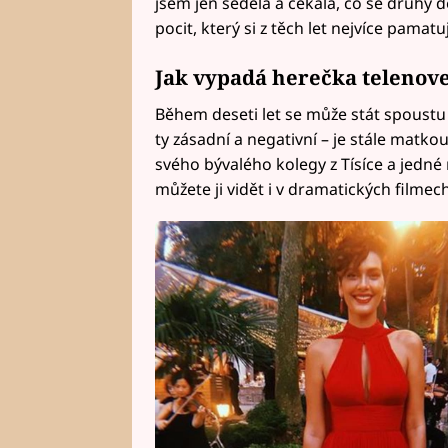
jsem jen seděla a čekala, co se druhý 
pocit, který si z těch let nejvíce pamat
Jak vypadá herečka telenovel
Během deseti let se může stát spoustu
ty zásadní a negativní – je stále matko
svého bývalého kolegy z Tísíce a jedné n
můžete ji vidět i v dramatických filmech