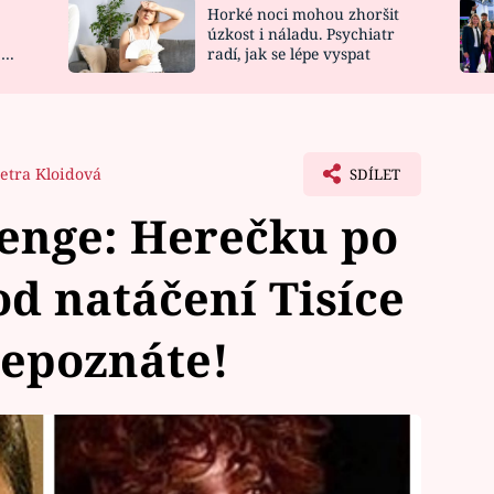
Horké noci mohou zhoršit
NOVINKY
ZAHRADA
úzkost i náladu. Psychiatr
 a
radí, jak se lépe vyspat
VIDEORECEPTY
DESIGN
etra Kloidová
SDÍLET
lenge: Herečku po
od natáčení Tisíce
nepoznáte!