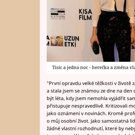
Tisíc a jedna noc - herečka a změna vl
"První opravdu velké těžkosti v životě 
a stala jsem se známou ze dne na den dí
být léta, kdy jsem nemohla vyjádřit sam
přistupuje nespravedlivě. Kritizovali mo
jako oznámení v novinách. Kromě profes
o můj osobní život. Jako samostatná l
žádné vlastní rozhodnutí, které by neb