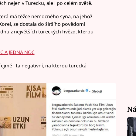
ěch nejen v Turecku, ale i po celém světě.
která má těžce nemocného syna, na jehož
orel, se dostala do širšího povědomí
ednu z největších tureckých hvězd, kterou
ÍC A JEDNA NOC
řejmě i ta negativní, na kterou turecká
Ná