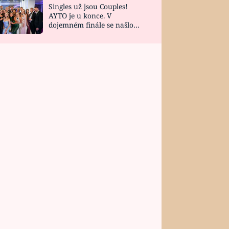
Singles už jsou Couples!
AYTO je u konce. V
dojemném finále se našlo
všech 10 Perfect Matchů