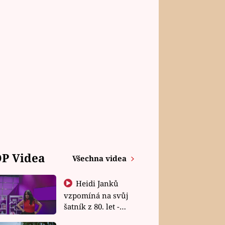
P Videa
Všechna videa
Heidi Janků
vzpomíná na svůj
šatník z 80. let -
Shopaholičky