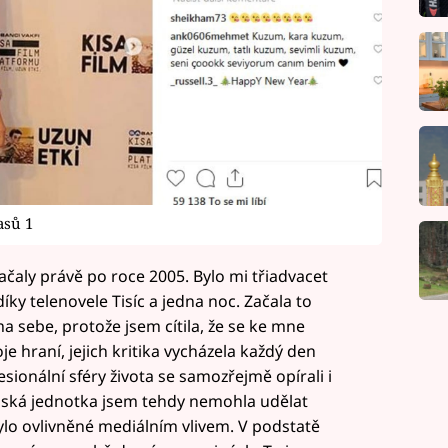
asů 1
začaly právě po roce 2005. Bylo mi třiadvacet
ky telenovele Tisíc a jedna noc. Začala to
a sebe, protože jsem cítila, že se ke mne
je hraní, jejich kritika vycházela každý den
ionální sféry života se samozřejmě opírali i
idská jednotka jsem tehdy nemohla udělat
ylo ovlivněné mediálním vlivem. V podstatě