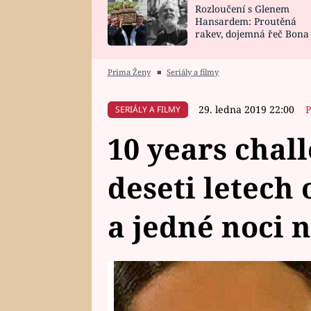
Rozloučení s Glenem
SNÁŘ
CELEBRITY
Hansardem: Proutěná
rakev, dojemná řeč Bona
HOROSKOP NA
VAŘENÍ
zpěv Irglové s Vedderem
ROK 2023
Prima Ženy
■
Seriály a filmy
29. ledna 2019 22:00
P
SERIÁLY A FILMY
10 years chal
deseti letech 
a jedné noci 