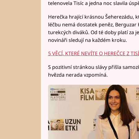
telenovela Tisíc a jedna noc slavila úsp
Herečka hrající krásnou Šeherezádu, 
léčbu nemá dostatek peněz, Berguzar K
turekcých diváků. Od té doby platí za j
novináři sledují na každém kroku.
5 VĚCÍ, KTERÉ NEVÍTE O HEREČCE Z TIS
S pozitivní stránkou slávy přišla samoz
hvězda nerada vzpomíná.