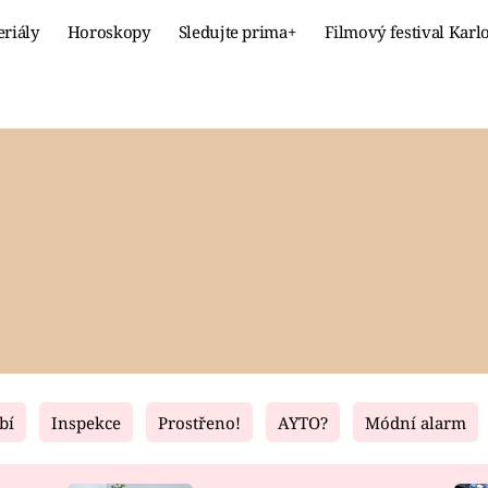
eriály
Horoskopy
Sledujte prima+
Filmový festival Karl
Celebrity
Recept
MÓDA A KRÁSA
HLAVNÍ JÍ
VZTAHY A SEX
SLADKÉ
PRIMA MAMINKA
ZDRAVÉ
bí
Inspekce
Prostřeno!
AYTO?
Módní alarm
Fresh
Living
RECEPTY
BYDLENÍ