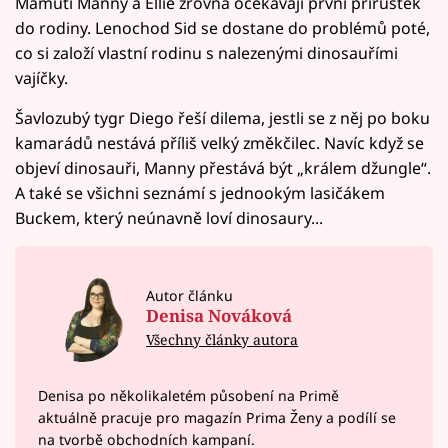
Mamuti Manny a Ellie zrovna očekávají první přírůstek
do rodiny. Lenochod Sid se dostane do problémů poté,
co si založí vlastní rodinu s nalezenými dinosauřími
vajíčky.
Šavlozubý tygr Diego řeší dilema, jestli se z něj po boku
kamarádů nestává příliš velký změkčilec. Navíc když se
objeví dinosauři, Manny přestává být „králem džungle“.
A také se všichni seznámí s jednookým lasičákem
Buckem, který neúnavně loví dinosaury...
Autor článku
Denisa Nováková
Všechny články autora
Denisa po několikaletém působení na Primě
aktuálně pracuje pro magazín Prima Ženy a podílí se
na tvorbě obchodních kampaní.