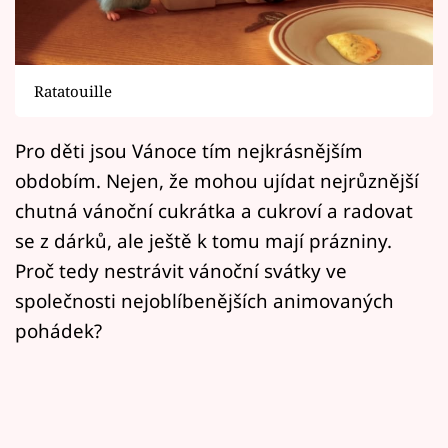
Horoskopy
Sledujte prima+
Ratatouille
Filmový festival Karlovy Vary
Pro děti jsou Vánoce tím nejkrásnějším
Pořady
obdobím. Nejen, že mohou ujídat nejrůznější
Mámy sobě
chutná vánoční cukrátka a cukroví a radovat
se z dárků, ale ještě k tomu mají prázniny.
Přihlášení
Proč tedy nestrávit vánoční svátky ve
společnosti nejoblíbenějších animovaných
pohádek?
Sledujte nás