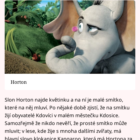
Horton
Slon Horton najde květinku a na ní je malé smítko,
které na něj mluví. Po nějaké době zjistí, že na smítku
žijí obyvatelé Kdovíci v malém městečku Kdosice.
Samozřejmě že nikdo nevěří, že prosté smítko může
mluvit; v lese, kde žije s mnoha dalšími zvířaty, má
hlavní slovo klokanice Kangaroo, která má Hortona za