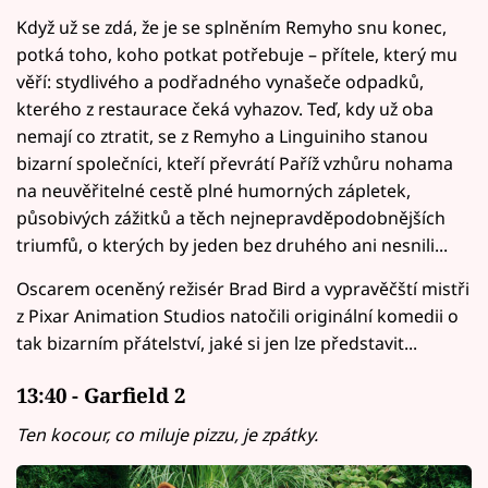
Když už se zdá, že je se splněním Remyho snu konec,
potká toho, koho potkat potřebuje – přítele, který mu
věří: stydlivého a podřadného vynašeče odpadků,
kterého z restaurace čeká vyhazov. Teď, kdy už oba
nemají co ztratit, se z Remyho a Linguiniho stanou
bizarní společníci, kteří převrátí Paříž vzhůru nohama
na neuvěřitelné cestě plné humorných zápletek,
působivých zážitků a těch nejnepravděpodobnějších
triumfů, o kterých by jeden bez druhého ani nesnili...
Oscarem oceněný režisér Brad Bird a vypravěčští mistři
z Pixar Animation Studios natočili originální komedii o
tak bizarním přátelství, jaké si jen lze představit...
13:40 - Garfield 2
Ten kocour, co miluje pizzu, je zpátky.