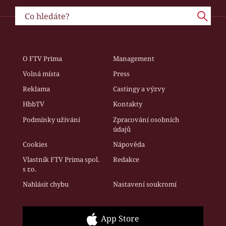
O FTV Prima
Management
Volná místa
Press
Reklama
Castingy a výzvy
HbbTV
Kontakty
Podmínky užívání
Zpracování osobních
údajů
Cookies
Nápověda
Vlastník FTV Prima spol.
Redakce
s r.o.
Nahlásit chybu
Nastavení soukromí
App Store