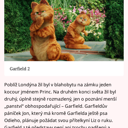
Garfield 2
Poblíž Londýna žil byl v blahobytu na zámku jeden
kocour jménem Princ. Na druhém konci světa žil byl
druhý, úplně stejně rozmazlený, jen o poznání menší
„panství“ obhospodařující – Garfield. Garfieldův
páníček Jon, který má kromě Garfielda ještě psa
Odieho, plánuje požádat svou přítelkyní Liz o ruku.
Garfield z té představy není ani trochu nadšený a