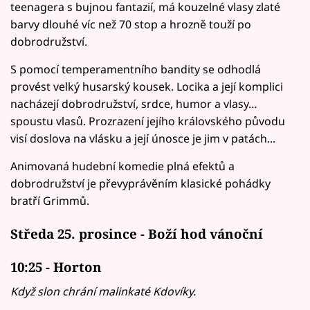
teenagera s bujnou fantazií, má kouzelné vlasy zlaté
barvy dlouhé víc než 70 stop a hrozně touží po
dobrodružství.
S pomocí temperamentního bandity se odhodlá
provést velký husarský kousek. Locika a její komplici
nacházejí dobrodružství, srdce, humor a vlasy…
spoustu vlasů. Prozrazení jejího královského původu
visí doslova na vlásku a její únosce je jim v patách...
Animovaná hudební komedie plná efektů a
dobrodružství je převyprávěním klasické pohádky
bratří Grimmů.
Středa 25. prosince - Boží hod vánoční
10:25 - Horton
Když slon chrání malinkaté Kdovíky.