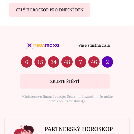
CELÝ HOROSKOP PRO DNEŠNÍ DEN
Vaše šťastná čísla
6
15
34
48
7
46
2
ZKUSTE ŠTĚSTÍ
Ministerstvo financí varuje: Účastí na hazardní hře může
vzniknout závislost ⑱
PARTNERSKÝ HOROSKOP