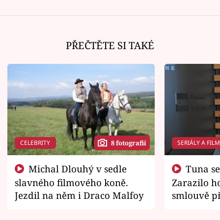
PŘEČTĚTE SI TAKÉ
CELEBRITY
SERIÁLY A FIL
8 fotografií
Michal Dlouhý v sedle
Tuna se chtěl vrátit domů.
slavného filmového koně.
Zarazilo ho
Jezdil na něm i Draco Malfoy
smlouvě př
zemřít