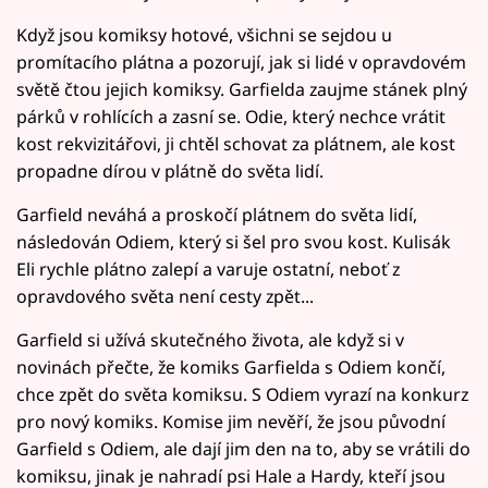
Když jsou komiksy hotové, všichni se sejdou u
promítacího plátna a pozorují, jak si lidé v opravdovém
světě čtou jejich komiksy. Garfielda zaujme stánek plný
párků v rohlících a zasní se. Odie, který nechce vrátit
kost rekvizitářovi, ji chtěl schovat za plátnem, ale kost
propadne dírou v plátně do světa lidí.
Garfield neváhá a proskočí plátnem do světa lidí,
následován Odiem, který si šel pro svou kost. Kulisák
Eli rychle plátno zalepí a varuje ostatní, neboť z
opravdového světa není cesty zpět...
Garfield si užívá skutečného života, ale když si v
novinách přečte, že komiks Garfielda s Odiem končí,
chce zpět do světa komiksu. S Odiem vyrazí na konkurz
pro nový komiks. Komise jim nevěří, že jsou původní
Garfield s Odiem, ale dají jim den na to, aby se vrátili do
komiksu, jinak je nahradí psi Hale a Hardy, kteří jsou