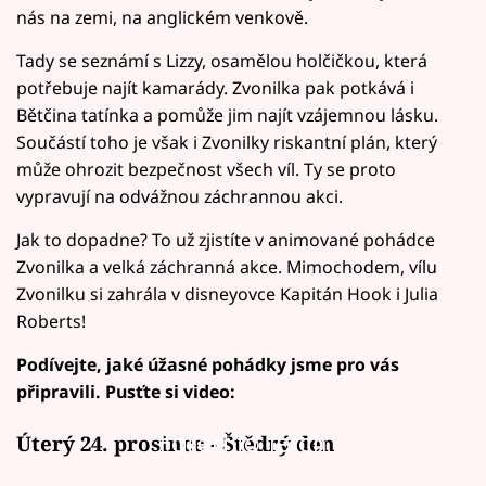
nás na zemi, na anglickém venkově.
Tady se seznámí s Lizzy, osamělou holčičkou, která
potřebuje najít kamarády. Zvonilka pak potkává i
Bětčina tatínka a pomůže jim najít vzájemnou lásku.
Součástí toho je však i Zvonilky riskantní plán, který
může ohrozit bezpečnost všech víl. Ty se proto
vypravují na odvážnou záchrannou akci.
Jak to dopadne? To už zjistíte v animované pohádce
Zvonilka a velká záchranná akce. Mimochodem, vílu
Zvonilku si zahrála v disneyovce Kapitán Hook i Julia
Roberts!
Podívejte, jaké úžasné pohádky jsme pro vás
připravili. Pusťte si video:
Failed to fetch
Úterý 24. prosince - Štědrý den