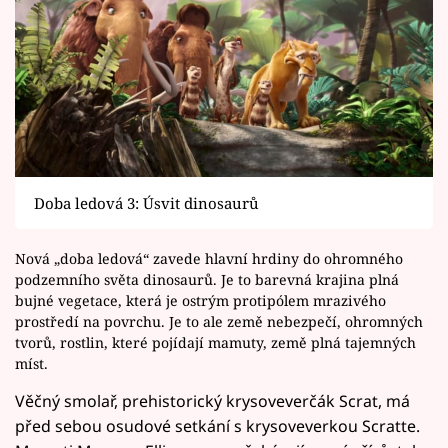
Doba ledová 3: Úsvit dinosaurů
Nová „doba ledová“ zavede hlavní hrdiny do ohromného
podzemního světa dinosaurů. Je to barevná krajina plná
bujné vegetace, která je ostrým protipólem mrazivého
prostředí na povrchu. Je to ale země nebezpečí, ohromných
tvorů, rostlin, které pojídají mamuty, země plná tajemných
míst.
Věčný smolař, prehistorický krysoveverčák Scrat, má
před sebou osudové setkání s krysoveverkou Scratte.