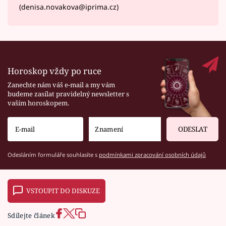
(denisa.novakova@iprima.cz)
Horoskop vždy po ruce
Zanechte nám váš e-mail a my vám
budeme zasílat pravidelný newsletter s
vaším horoskopem.
ODESLAT
Odesláním formuláře souhlasíte s
podmínkami zpracování osobních údajů
VSTOUPIT DO DISKUZE
Sdílejte článek