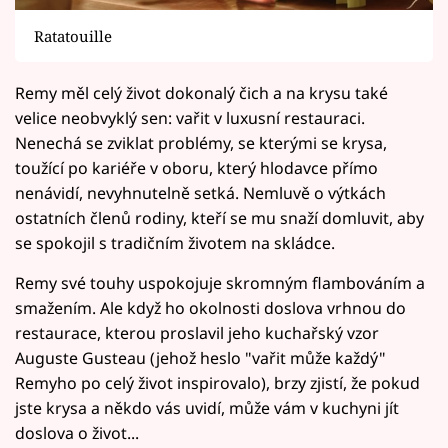
Ratatouille
Remy měl celý život dokonalý čich a na krysu také
velice neobvyklý sen: vařit v luxusní restauraci.
Nenechá se zviklat problémy, se kterými se krysa,
toužící po kariéře v oboru, který hlodavce přímo
nenávidí, nevyhnutelně setká. Nemluvě o výtkách
ostatních členů rodiny, kteří se mu snaží domluvit, aby
se spokojil s tradičním životem na skládce.
Remy své touhy uspokojuje skromným flambováním a
smažením. Ale když ho okolnosti doslova vrhnou do
restaurace, kterou proslavil jeho kuchařský vzor
Auguste Gusteau (jehož heslo "vařit může každý"
Remyho po celý život inspirovalo), brzy zjistí, že pokud
jste krysa a někdo vás uvidí, může vám v kuchyni jít
doslova o život...