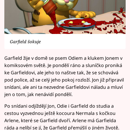
Garfield šokuje
Garfield žije v domě se psem Odiem a klukem Jonem v
komiksovém světě. Je pondělí ráno a sluníčko proniká
ke Garfieldovi, ale jeho to naštve tak, že se schovává
pod police, až se celý jeho pokoj rozloží. Jon již připravil
snídani, ale ani ta nezvedne Garfieldovi náladu a mluví
jen o tom, jak nenávidí pondělí.
Po snídani odjíždějí Jon, Odie i Garfield do studia a
cestou vyzvednou ještě kocoura Nermala s kočkou
Arlene, které se Garfield dvoří. Arlene má Garfielda
ráda a nelíbí se jí, že Garfield přemýšlí o jiném životě.