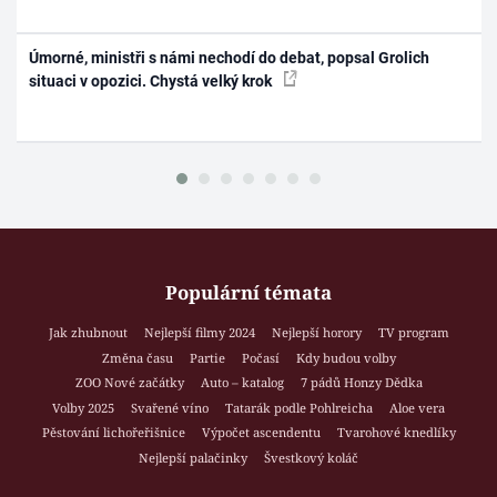
Úmorné, ministři s námi nechodí do debat, popsal Grolich
situaci v opozici. Chystá velký krok
Populární témata
Jak zhubnout
Nejlepší filmy 2024
Nejlepší horory
TV program
Změna času
Partie
Počasí
Kdy budou volby
ZOO Nové začátky
Auto – katalog
7 pádů Honzy Dědka
Volby 2025
Svařené víno
Tatarák podle Pohlreicha
Aloe vera
Pěstování lichořeřišnice
Výpočet ascendentu
Tvarohové knedlíky
Nejlepší palačinky
Švestkový koláč