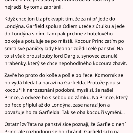
nejradši by tomu zabránil.
Když chce Jon Liz překvapit tím, že za ní přijede do
Londýna, Garfield spolu s Odiem uteče z útulku a jede
do Londýna s ním. Tam pak prchne z hotelového
pokoje a potuluje se po městě. Kocour Princ zatím po
smrti své paničky lady Eleonor zdědil celé panství. Na
to si však brousí zuby lord Dargis, synovec zesnulé
hraběnky, který se chce nepohodlného kocoura zbavit.
Zavře ho proto do koše a pošle po řece. Komorník se
ho vydá hledat a narazí na Garfielda. Protože jsou si
kocouři k nerozeznání podobní, myslí si, že našel
Prince, a odveze ho s sebou do zámku. Na Prince, který
po řece připlul až do Londýna, zase narazí Jon a
považuje ho za Garfielda. Tak se oba kocouři vymění...
Ostatní zvířata na panství sice poznají, že Garfield není
Princ, ale rozhodnou se ho chránit. Garfield si to na