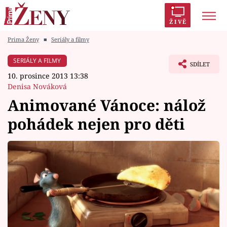
ŽIVĚ
Prima Ženy
■
Seriály a filmy
Trendy:
Polabí
Inspekce
Prostřeno!
AYTO?
SERIÁLY A FILMY
SDÍLET
Módní alarm
Zrádci
Proměny
10. prosince 2013 13:38
Denisa Nováková
Animované Vánoce: nálož
pohádek nejen pro děti
Témata
Celebrity
Vztahy
Seriály