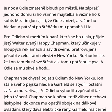
Je noc a Odie zmateně bloudí po městě. Na zápraží
jednoho domu si ho všimne majitelka a vezme ho k
sobě. Mezitím Jon zjistí, že Odie zmizel, a začne ho
hledat. V pátrání po štěňátku mu pomáhá i Liz …
Pro Odieho si mezitím k paní, která se ho ujala, přijde
jistý Walter zvaný Happy Chapman, který účinkuje v
hloupých reklamách a závidí svému bratrovi, jenž
působí v celostátní televizi v New Yorku. Rozhodne se,
že i on tam zkusí své štěstí a k tomu potřebuje psa. A
Odie se mu skvěle hodí…
Chapman se chystá odjet s Odiem do New Yorku, Jon
stále svého pejska hledá a Garfield se stydí: i ostatní
zvířata mu zazlívají, že Odieho vyhodil a způsobil tak
jeho trápení. Chapman se k němu totiž vůbec nechová
láskyplně, dokonce mu opatřil obojek na dálkové
ovládání, který dává elektrické rány. Garfield má černé