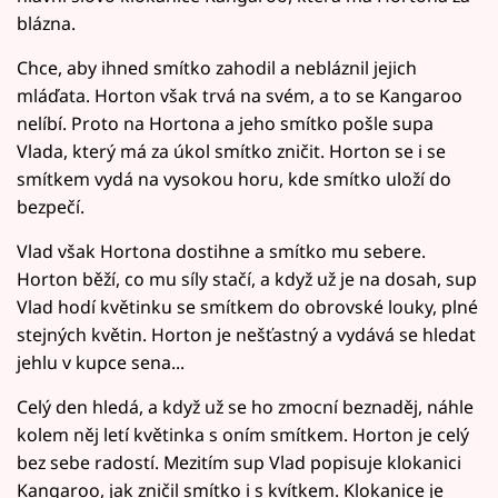
blázna.
Chce, aby ihned smítko zahodil a nebláznil jejich
mláďata. Horton však trvá na svém, a to se Kangaroo
nelíbí. Proto na Hortona a jeho smítko pošle supa
Vlada, který má za úkol smítko zničit. Horton se i se
smítkem vydá na vysokou horu, kde smítko uloží do
bezpečí.
Vlad však Hortona dostihne a smítko mu sebere.
Horton běží, co mu síly stačí, a když už je na dosah, sup
Vlad hodí květinku se smítkem do obrovské louky, plné
stejných květin. Horton je nešťastný a vydává se hledat
jehlu v kupce sena...
Celý den hledá, a když už se ho zmocní beznaděj, náhle
kolem něj letí květinka s oním smítkem. Horton je celý
bez sebe radostí. Mezitím sup Vlad popisuje klokanici
Kangaroo, jak zničil smítko i s kvítkem. Klokanice je