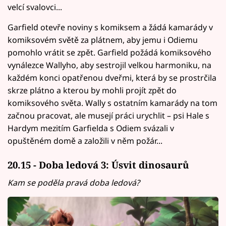
velcí svalovci...
Garfield otevře noviny s komiksem a žádá kamarády v
komiksovém světě za plátnem, aby jemu i Odiemu
pomohlo vrátit se zpět. Garfield požádá komiksového
vynálezce Wallyho, aby sestrojil velkou harmoniku, na
každém konci opatřenou dveřmi, která by se prostrčila
skrze plátno a kterou by mohli projít zpět do
komiksového světa. Wally s ostatním kamarády na tom
začnou pracovat, ale musejí práci urychlit – psi Hale s
Hardym mezitím Garfielda s Odiem svázali v
opuštěném domě a založili v něm požár...
20.15 - Doba ledová 3: Úsvit dinosaurů
Kam se poděla pravá doba ledová?