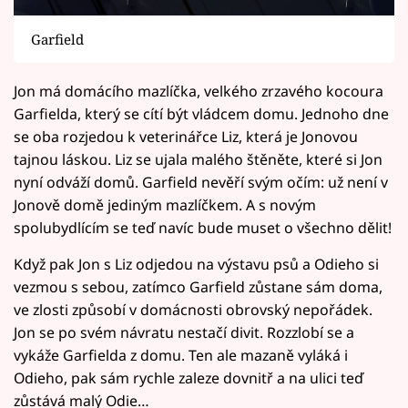
Garfield
Jon má domácího mazlíčka, velkého zrzavého kocoura
Garfielda, který se cítí být vládcem domu. Jednoho dne
se oba rozjedou k veterinářce Liz, která je Jonovou
tajnou láskou. Liz se ujala malého štěněte, které si Jon
nyní odváží domů. Garfield nevěří svým očím: už není v
Jonově domě jediným mazlíčkem. A s novým
spolubydlícím se teď navíc bude muset o všechno dělit!
Když pak Jon s Liz odjedou na výstavu psů a Odieho si
vezmou s sebou, zatímco Garfield zůstane sám doma,
ve zlosti způsobí v domácnosti obrovský nepořádek.
Jon se po svém návratu nestačí divit. Rozzlobí se a
vykáže Garfielda z domu. Ten ale mazaně vyláká i
Odieho, pak sám rychle zaleze dovnitř a na ulici teď
zůstává malý Odie…