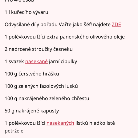
1 l kuřecího vývaru
Odvysílané díly pořadu Vařte jako šéf! najdete
ZDE
1 polévkovou lžíci extra panenského olivového oleje
2 nadrcené stroužky česneku
1 svazek
nasekané
jarní cibulky
100 g čerstvého hrášku
100 g zelených fazolových lusků
100 g nakrájeného zeleného chřestu
50 g nakrájené kapusty
1 polévkovou lžíci
nasekaných
lístků hladkolisté
petržele