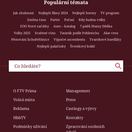
Populární témata
Jak zhubnout
Nejlepší filmy 2024
Nejlepší horory
TV program
Změna času
Partie
Počasí
Kdy budou volby
ZOO Nové začátky
Auto – katalog
7 pádů Honzy Dědka
Volby 2025
Svařené víno
Tatarák podle Pohlreicha
Aloe vera
Pěstování lichořeřišnice
Výpočet ascendentu
Tvarohové knedlíky
Nejlepší palačinky
Švestkový koláč
O FTV Prima
Management
Volná místa
Press
Reklama
Castingy a výzvy
HbbTV
Kontakty
Podmínky užívání
Zpracování osobních
údajů