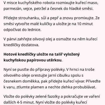
V misce kuchyňského robota rozmixujte kuřecí maso,
parmezán, vejce, petržel a česnek do hladké směsi.
Přidejte strouhanku, sůl a pepř a znovu promixujte. Ze
směsi vytvořte malé kuličky a uložte je na 10 minut
odpočívat do lednice.
V pánvi zahřejte olivový olej a osmažte na něm kuřecí
knedlíčky dozlatova.
Hotové knedlíčky uložte na talíř vyložený
kuchyňskou papírovou utěrkou
.
Nyní se pusťte do přípravy polévky. V hrnci na troše
olivového oleje orestujte jarní cibulku spolu s
česnekem doměkka, pak přidejte kuřecí vývar. Přiveďte
k varu, ztlumte plamen a nechte zlehka probublávat.
Vložte do polévky zelené fazolky a pokračujte ve vaření
dalších 4-5 minut. Nyní vložte do polévky kuřecí