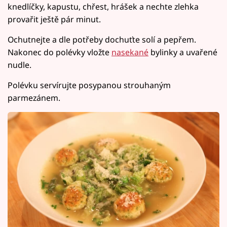
knedlíčky, kapustu, chřest, hrášek a nechte zlehka
provařit ještě pár minut.
Ochutnejte a dle potřeby dochuťte solí a pepřem.
Nakonec do polévky vložte
nasekané
bylinky a uvařené
nudle.
Polévku servírujte posypanou strouhaným
parmezánem.