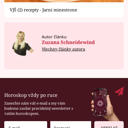
VJŠ (2) recepty - Jarní minestrone
Autor článku
Zuzana Schneidewind
Všechny články autora
Horoskop vždy po ruce
Zanechte nám váš e-mail a my vám
budeme zasílat pravidelný newsletter s
vaším horoskopem.