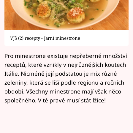
Horoskopy
Sledujte prima+
Filmový festival Karlovy Vary
VJŠ (2) recepty - Jarní minestrone
Pořady
Pro minestrone existuje nepřeberné množství
Mámy sobě
receptů, které vznikly v nejrůznějších koutech
Itálie. Nicméně její podstatou je mix různé
Přihlášení
zeleniny, která se liší podle regionu a ročních
období. Všechny minestrone mají však něco
společného. V té pravé musí stát lžíce!
Sledujte nás