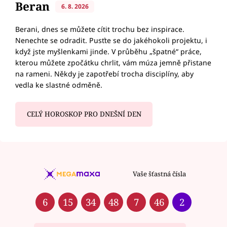
Beran
6. 8. 2026
Berani, dnes se můžete cítit trochu bez inspirace.
Nenechte se odradit. Pusťte se do jakéhokoli projektu, i
když jste myšlenkami jinde. V průběhu „špatné“ práce,
kterou můžete zpočátku chrlit, vám múza jemně přistane
na rameni. Někdy je zapotřebí trocha disciplíny, aby
vedla ke slastné odměně.
CELÝ HOROSKOP PRO DNEŠNÍ DEN
Vaše šťastná čísla
6
15
34
48
7
46
2