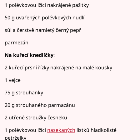
1 polévkovou lžíci nakrájené pažitky
50 g uvařených polévkových nudlí
sůl a čerstvě namletý černý pepř
parmezán
Na kuřecí knedlíčky
:
2 kuřecí prsní řízky nakrájené na malé kousky
1 vejce
75 g strouhanky
20 g strouhaného parmazánu
2 utřené stroužky česneku
1 polévkovou lžíci
nasekaných
lístků hladkolisté
petrželky