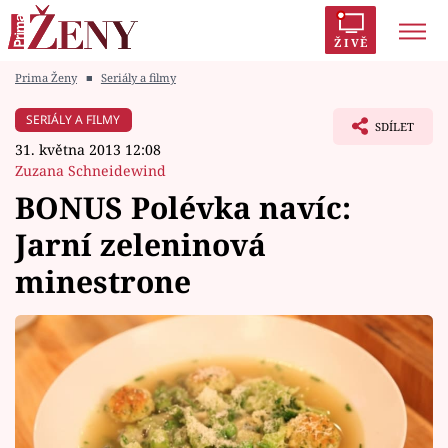
ŽIVĚ
Prima Ženy
■
Seriály a filmy
Trendy:
Polabí
Inspekce
Prostřeno!
AYTO?
SERIÁLY A FILMY
SDÍLET
Módní alarm
Zrádci
Proměny
31. května 2013 12:08
Zuzana Schneidewind
BONUS Polévka navíc:
Jarní zeleninová
Témata
minestrone
Celebrity
Vztahy
Seriály