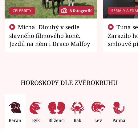
CELEBRITY
SERIÁLY A FIL
8 fotografií
Michal Dlouhý v sedle
Tuna se chtěl vrátit domů.
slavného filmového koně.
Zarazilo ho
Jezdil na něm i Draco Malfoy
smlouvě př
zemřít
HOROSKOPY DLE ZVĚROKRUHU
Beran
Býk
Blíženci
Rak
Lev
Panna
V