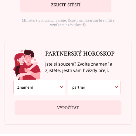
ZKUSTE ŠTĚSTÍ
Ministerstvo financí varuje: Účastí na hazardní hře může
vzniknout závislost ⑱
PARTNERSKÝ HOROSKOP
Jste si souzení? Zvolte znamení a
zjistěte, jestli vám hvězdy přejí.
VYPOČÍTAT