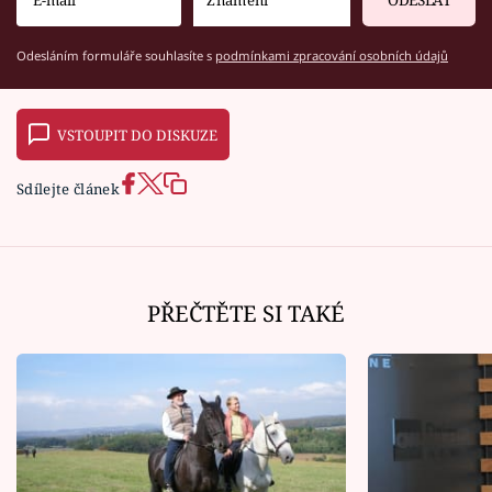
ODESLAT
Odesláním formuláře souhlasíte s
podmínkami zpracování osobních údajů
VSTOUPIT DO DISKUZE
Sdílejte článek
PŘEČTĚTE SI TAKÉ