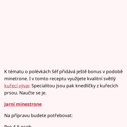
K tématu o polévkách šéf přidává ještě bonus v podobě
minetrone. I v tomto receptu využijete kvalitní světlý
kuřecí vývar
. Specialitou jsou pak knedlíčky z kuřecích
prsou. Naučte se je.
Jarní minestrone
Na přípravu budete potřebovat:
Pro 4-6 osob